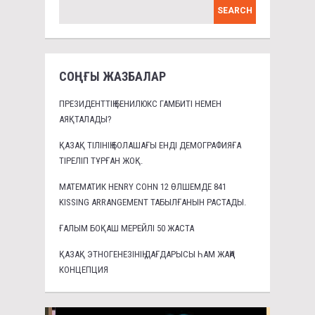
СОҢҒЫ ЖАЗБАЛАР
ПРЕЗИДЕНТТІҢ БЕНИЛЮКС ГАМБИТІ НЕМЕН
АЯҚТАЛАДЫ?
ҚАЗАҚ ТІЛІНІҢ БОЛАШАҒЫ ЕНДІ ДЕМОГРАФИЯҒА
ТІРЕЛІП ТҰРҒАН ЖОҚ.
МАТЕМАТИК HENRY COHN 12 ӨЛШЕМДЕ 841
KISSING ARRANGEMENT ТАБЫЛҒАНЫН РАСТАДЫ.
ҒАЛЫМ БОҚАШ МЕРЕЙЛІ 50 ЖАСТА
ҚАЗАҚ ЭТНОГЕНЕЗІНІҢ ДАҒДАРЫСЫ ҺАМ ЖАҢА
КОНЦЕПЦИЯ