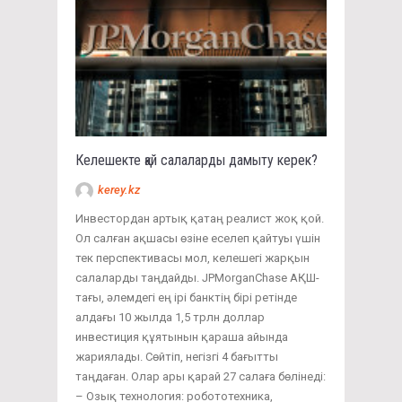
Келешекте қай салаларды дамыту керек?
kerey.kz
Инвестордан артық қатаң реалист жоқ қой.
Ол салған ақшасы өзіне еселеп қайтуы үшін
тек перспективасы мол, келешегі жарқын
салаларды таңдайды. JPMorganChase АҚШ-
тағы, әлемдегі ең ірі банктің бірі ретінде
алдағы 10 жылда 1,5 трлн доллар
инвестиция құятынын қараша айында
жариялады. Сөйтіп, негізгі 4 бағытты
таңдаған. Олар ары қарай 27 салаға бөлінеді:
– Озық технология: робототехника,