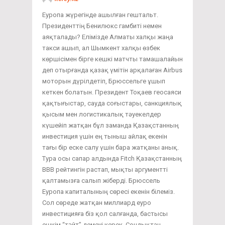
Еуропа жүрегінде ашылған гештальт.
Президенттің Бенилюкс гамбиті немен
аяқталады? Елімізде Алматы халқы жаңа
такси ашып, ал Шымкент халқы өзбек
көршісімен бірге кешкі матчты тамашалайын
деп отырғанда қазақ үмітін арқалаған Airbus
моторын дүрілдетіп, Брюссельге ұшып
кеткен болатын. Президент Тоқаев геосаяси
қақтығыстар, сауда соғыстары, санкциялық
қысым мен логистикалық тәуекелдер
күшейіп жатқан бұл заманда Қазақстанның
инвестиция үшін ең тыныш айлақ екенін
тағы бір еске салу үшін бара жатқаны анық.
Тура осы сапар алдында Fitch Қазақстанның
ВВВ рейтингін растап, мықты аргументті
қалтамызға салып жіберді. Брюссель
Еуропа капиталының сөресі екенін білеміз.
Сол сөреде жатқан миллиард еуро
инвестицияға біз қол салғанда, бастысы
ешкім “тәйт” демеуі керек. Сондықтан