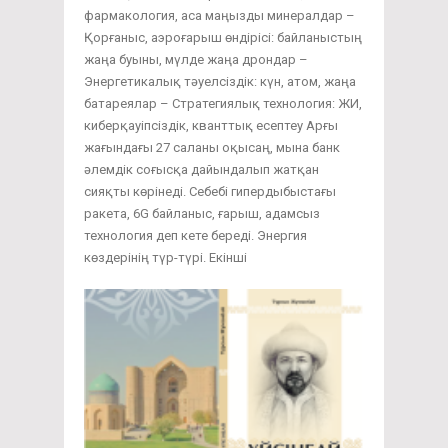
фармакология, аса маңызды минералдар –
Қорғаныс, аэроғарыш өндірісі: байланыстың
жаңа буыны, мүлде жаңа дрондар –
Энергетикалық тәуелсіздік: күн, атом, жаңа
батареялар – Стратегиялық технология: ЖИ,
киберқауіпсіздік, кванттық есептеу Арғы
жағындағы 27 саланы оқысаң, мына банк
әлемдік соғысқа дайындалып жатқан
сияқты көрінеді. Себебі гипердыбыстағы
ракета, 6G байланыс, ғарыш, адамсыз
технология деп кете береді. Энергия
көздерінің түр-түрі. Екінші