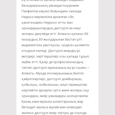
басқармасының ұйымдастыруымен
Панфилов көшесі бойындағы сахнада
Наурыз мерекесіне арналған «Ән
қанатындағы Наурыз» атты жас
орындаушылардың дәстүрлі ән кеші
жоғары деңгейде өтті. Алматы қаласы ХХ
ғасырдың 30-жылдарынан бастап ұлт
мәдениетінің ұйытқысы, ордасы қызметін
атқарып келеді. Дәстүрлі өнердің ірі
өкілдері, зерттеушілері осы қалада тұрып,
еңбек етті. Қазір де профессионалдық
типтегі дәстүрлі музыканың ең ірі ошағы –
Алматы. Мұнда этномузыканың белгілі
қайраткерлері, дәстүрлі домбырашы,
қобызшы, сыбызғышы, әнші-термешілер
әзірлейтін арнаулы орта және жоғары оқу
орындары, өнер ұжымдары шоғырланған.
Қазақ көне музыка аспаптарының жер
бетіндегі жалғыз музейі мен еліміздегі
жалғыз дәстүрлі өнер театры да осында.