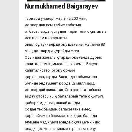
Nurmukhamed Baigarayev
Гарвард универі жылына 200 мың
доллардан кем табыс табатын
отбасылардың студенттерін тегін оқытамыз
деп шешім шығарыпты.
Биыл бұл универде оқу шығыны жылына 83
мың долларды құрайды екен.
Осындай жаңалықтарды оқығанда дұрыс
капитализмнің мысалын көремін. Бақуат
капиталистер ірі оқу орнын
қаржыландырды. Басқа да табысы көп.
Бүгінде эндаумент қорда 52 миллиард
доллардай жиналған. Сол ақшаға табысы
аздау отбасының балаларын тегін оқытып,
қайырымдылық жасай алады.
Содан тек байдың баласы ғана емес,
қарапайым отбасыдан шыққан бала да
әлемнің үздік универінде оқуға мүмкіндік
алады (ол үшін алдымен грантты жеңу