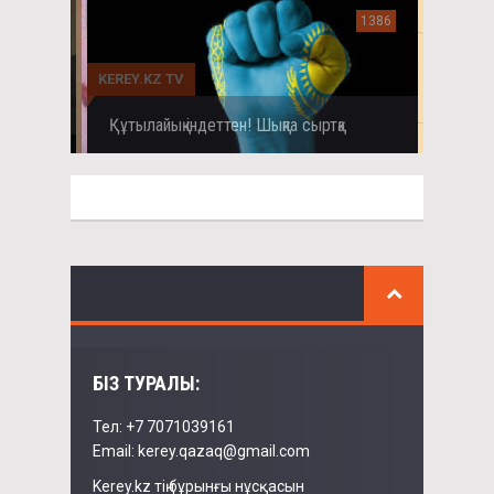
1386
KEREY.KZ TV
Құтылайық індеттен! Шықпа сыртқа
БІЗ ТУРАЛЫ:
Тел: +7 7071039161
Email: kerey.qazaq@gmail.com
Kerey.kz тің бұрынғы нұсқасын