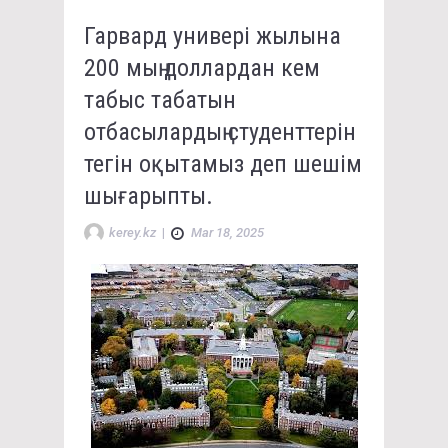
Гарвард универі жылына
200 мың доллардан кем
табыс табатын
отбасылардың студенттерін
тегін оқытамыз деп шешім
шығарыпты.
kerey.kz
|
Mar 18, 2025