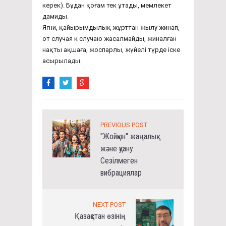
керек). Бұдан қоғам тек ұтады, мемлекет
дамиды.
Яғни, қайырымдылық жұрттан жылу жинап,
от случая к случаю жасалмайды, жиналған
нақты ақшаға, жоспарлы, жүйелі түрде іске
асырылады.
PREVIOUS POST
"Жойқын" жаңалық
және қуану.
Сезілмеген
вибрациялар
NEXT POST
Қазақстан өзінің