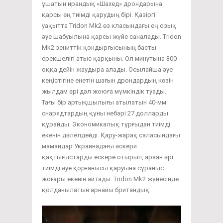
ұшатын ирандық «Шахед» дрондарына
қарсы ең тиімді қарудың бірі. Қазіргі
уақытта Tridon Mk2 өз класындағы ең озық
әуе шабуылына қарсы жүйе саналады. Tridon
Mk2 зениттік қондырғысының басты
ерекшелігі атыс қарқыны. Ол минутына 300
оққа дейін жаудыра алады. Осылайша әуе
кеңістігіне енетін шағын дрондардың көзін
жылдам әрі дәл жоюға мүмкіндік туады.
Тағы бір артықшылығы атылатын 40-мм
снарядтардың құны небәрі 27 долларды
құрайды. Экономикалық тұрғыдан тиімді
екенін дәлелдейді. Қару-жарақ саласындағы
мамандар Украинадағы әскери
қақтығыстарды ескере отырып, арзан әрі
тиімді әуе қорғанысы қаруына сұраныс
жоғары екенін айтады. Tridon Mk2 жүйесінде
қолданылатын арнайы британдық