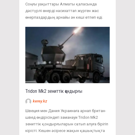
Соңғы уақыттары Алматы қаласында
дәстүрлі өнерді насихаттап жүрген жас
өнерпаздардың арнайы ән кеші өтпеп еді.
Tridon Mk2 зениттік қондырғы
kerey.kz
Швеция мен Дания Украинаға арнап британ-
швед өндірісіндегі заманауи Tridon Mk2
зениттік қондырғыларын сатып алуға бірігіп
кірісті. Кешен әсіресе жақын қашықтықта