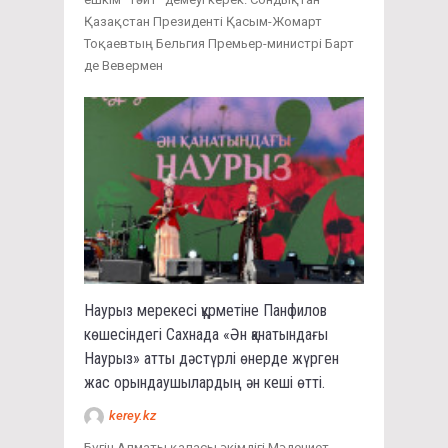
Қазақстан Президенті Қасым-Жомарт
Тоқаевтың Бельгия Премьер-министрі Барт
де Вевермен
Наурыз мерекесі құрметіне Панфилов
көшесіндегі Сахнада «Ән қанатындағы
Наурыз» атты дәстүрлі өнерде жүрген
жас орындаушылардың ән кеші өтті.
kerey.kz
Бүгін Алматы қаласы әкімдігі Мәдениет