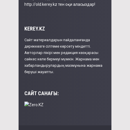
http://old.kerey.kz тен оқи аласыздар!
KEREY.KZ
Сайт материалдарын пайдаланғанда
дереккөзге сілтеме көрсету міндетті.
Авторлар пікірі мен редакция көзқарасы
сәйкес келе бермеуі мүмкін. Жарнама мен
хабарландырулардың мазмұнына жарнама
беруші жауапты.
САЙТ САНАҒЫ: