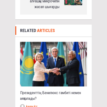
алғашқы микрочипін
жасап шығарды
RELATED
ARTICLES
Президенттің Бенилюкс гамбиті немен
аяқталады?
kerey.kz