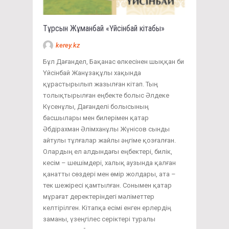
Тұрсын Жұманбай «Үйсінбай кітабы»
kerey.kz
Бұл Дағандел, Бақанас өлкесінен шыққан би
Үйсінбай Жанұзақұлы хақында
құрастырылып жазылған кітап. Тың
толықтырылған еңбекте болыс Әлдеке
Күсенұлы, Дағанделі болысының
басшылары мен билерімен қатар
Әбдірахман Әлімханұлы Жүнісов сынды
айтулы тұлғалар жайлы әңгіме қозғалған.
Олардың ел алдындағы еңбектері, билік,
кесім – шешімдері, халық аузында қалған
қанатты сөздері мен өмір жолдары, ата –
тек шежіресі қамтылған. Сонымен қатар
мұрағат деректеріндегі мәліметтер
келтірілген. Кітапқа есімі енген ерлердің
заманы, үзеңгілес серіктері туралы