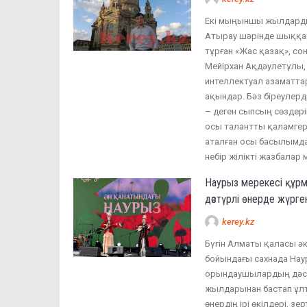
Екі мыңыншы жылдарды
Атырау шәрінде шыққан
тұрған «Жас қазақ», со
Мейірхан Ақдәулетұлы, 
интеллектуал азаматтар
ақындар. Бәз біреулер
– деген сыпсың сөздерін
осы талантты қаламгер
аталған осы басылымда
небір жілікті жазбалар
Наурыз мерекесі құрм
дәстүрлі өнерде жүрге
kerey.kz
Бүгін Алматы қаласы ә
бойындағы сахнада Нау
орындаушылардың дәстү
жылдарынан бастап ұлт
өнердің ірі өкілдері, з