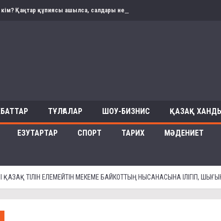
 кім? Қаңтар құпиясы ашылса, салдары не болады? Депутатпен сұхбат
ХБАТТАР
ТҰЛҒАЛАР
ШОУ-БИЗНИС
ҚАЗАҚ ХАНДЫ
ЕЗУТАРТАР
СПОРТ
ТАРИХ
МӘДЕНИЕТ
І ҚАЗАҚ ТІЛІН ЕЛЕМЕЙТІН МЕКЕМЕ БАЙКОТТЫҢ НЫСАНАСЫНА ІЛІГІП, ШЫҒЫ