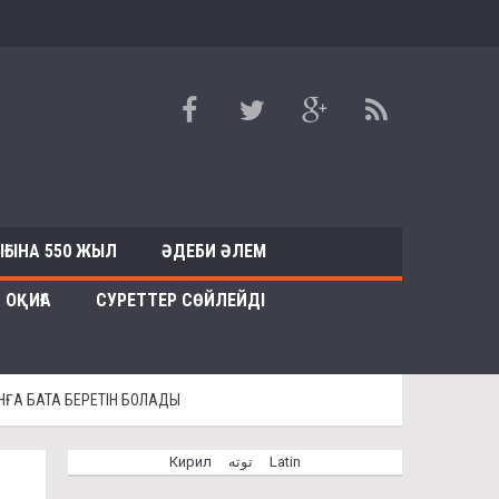
ҒЫНА 550 ЖЫЛ
ӘДЕБИ ӘЛЕМ
ОҚИҒА
СУРЕТТЕР СӨЙЛЕЙДІ
НҒА БАТА БЕРЕТІН БОЛАДЫ
Кирил
توتە
Latin