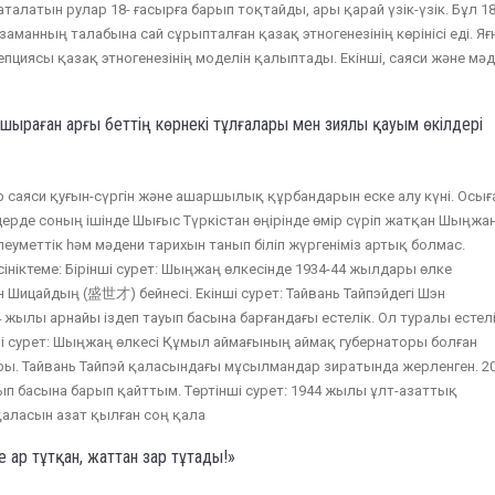
талатын рулар 18- ғасырға барып тоқтайды, ары қарай үзік-үзік. Бұл 18
аманның талабына сай сұрыпталған қазақ этногенезінің көрінісі еді. Яғ
епциясы қазақ этногенезінің моделін қалыптады. Екінші, саяси және мә
ұшыраған арғы беттің көрнекі тұлғалары мен зиялы қауым өкілдері
 саяси қуғын-сүргін және ашаршылық құрбандарын еске алу күні. Осығ
ерде соның ішінде Шығыс Түркістан өңірінде өмір сүріп жатқан Шыңжа
еуметтік һәм мәдени тарихын танып біліп жүргеніміз артық болмас.
ініктеме: Бірінші сурет: Шыңжаң өлкесінде 1934-44 жылдары өлке
 Шицайдың (盛世才) бейнесі. Екінші сурет: Тайвань Тайпэйдегі Шэн
жылы арнайы іздеп тауып басына барғандағы естелік. Ол туралы естелі
ші сурет: Шыңжаң өлкесі Құмыл аймағының аймақ губернаторы болған
ры. Тайвань Тайпэй қаласындағы мұсылмандар зиратында жерленген. 2
ып басына барып қайттым. Төртінші сурет: 1944 жылы ұлт-азаттық
қаласын азат қылған соң қала
ар тұтқан, жаттан зар тұтады!»