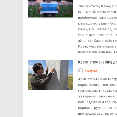
Zhalgas Yertay Қазақ ті
күші мен биліктің саяс
проблемасы санында еді
қазақша есту қиын бола
қазақ тілі шеттетілді. 
уақыт дұрыс саналған. Б
айналды. Қазақ тілін т
Қазақ мектебіне бараты
негізгі тіліне айналды. 
Қазақ этногенезінің 
kerey.kz
Арма ағайын! Шағын сар
қарсы қазақ этногенезі
ғасырлардағы қазақ хан
жатырмыз. Одан кейінг
қабылдауға һәм трансф
қараңыз, рулар шежірес
шежіредегі аталық рула