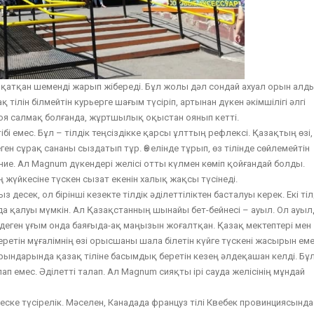
те қатқан шеменді жарып жібереді. Бұл жолы дәл сондай ахуал орын алды
 тілін білмейтін курьерге шағым түсіріп, артынан дүкен әкімшілігі әлгі
я салмақ болғанда, жұртшылық оқыстан оянып кетті.
ібі емес. Бұл – тілдік теңсіздікке қарсы ұлттың рефлексі. Қазақтың өзі,
ген сұрақ сананы сыздатып тұр. Өз елінде тұрып, өз тілінде сөйлемейтін
е. Ал Magnum дүкендері желісі отты күлмен көміп қойғандай болды.
ың жүйкесіне түскен сызат екенін халық жақсы түсінеді.
десек, ол бірінші кезекте тілдік әділеттіліктен басталуы керек. Екі тіл
да қалуы мүмкін. Ал Қазақстанның шынайы бет-бейнесі – ауыл. Ол ауыл
у деген ұғым онда баяғыда-ақ маңызын жоғалтқан. Қазақ мектептері мен
ретін мұғалімнің өзі орысшаны шала білетін күйге түскені жасырын еме
ындарында қазақ тіліне басымдық беретін кезең әлдеқашан келді. Бұ
ап емес. Әділетті талап. Ал Magnum сияқты ірі сауда желісінің мұндай
 еске түсірелік. Мәселен, Канадада француз тілі Квебек провинциясында