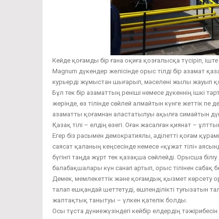
Кейде қоғамды бір ғана оқиға қозғалысқа түсіріп, іш
Magnum дүкендер желісінде орыс тілді бір азамат қазақ
курьерді жұмыстан шығарып, мәселені жылы жауып қо
Бұл тек бір азаматтың реніші немесе дүкеннің ішкі тәрт
жерінде, өз тілінде сөйлей алмайтын күнге жеттік пе де
азаматты қоғамнан аластатылуы ақылға симайтын дүни
Қазақ тілі – елдің өзегі. Оған жасалған қиянат – ұлтт
Егер біз расымен демократиялы, әділетті қоғам құрамыз 
саясат қаланың кеңсесінде немесе «құжат тілі» аясын
бүгінгі таңда жұрт тек қазақша сөйлейді. Орысша білі
балабақшалары күн санап артып, орыс тілінен сабақ бе
Демек, мемлекеттік және қоғамдық қызмет көрсету ор
талап ешқандай шеттетуді, өшпенділікті туғызатын тал
жалтақтық танытуы – үлкен қателік болды.
Осы тұста дүниежүзіндегі кейбір елдердің тәжірибесін