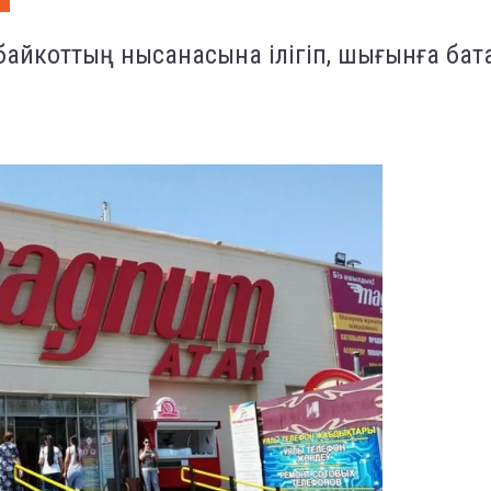
е байкоттың нысанасына ілігіп, шығынға бат