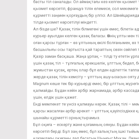
басты тіл саналады. Ол аймақтағы кез келген қызмет т
қызмет көрсетіп, француз тілін елемесе, сол мекемеге
құрметті заңмен қорғаудың бір үлгісі. Ал Швейцарияда 
тілде қызмет көрсетілуі міндетті.
Ал бізде ше? Қазақ тілін білмегені үшін емес, білеті
курьер ауылдан келген қазақ баласы. Өзінің ұлты мен 
оған қарсы тұрған – өз ұлтының өкілі болғанымен, өз т
басшылығы осы тартыста қай тараптың сөзін сөйлеп т
Қазір заман басқаша. Жаңа ұрпақ – тілді ту ететін ұр
үшін қазақ тіл – тұлғалық ерекшелік, ұлттық бедел, б
жұмыстан қусақ, ертең олар бұл елден әділеттік таппа
жерде қазақ тілін кемсіту – ұлттың ашу-ызасын ояту 
Magnum кеше тек бір курьерді емес, бір ұлттың жүрегін
қалмайды. Бұдан кейін әрбір жарнамада, әрбір кассада, 
үшін, елдік үшін қажет.
Енді мемлекет те үнсіз қалмауы керек. Қазақ тілі – мемл
қарсы жасалған әрбір әрекет – ұлттық қауіпсіздікке қа
шынайы құрметті орнықтырамыз.
Бұл оқиға – ескерту және қоғамның оянуы. Бұдан кейін
көрсетіп берді. Бұл заң емес, бұл халықтың ішкі тыйы
қоғамдағы оқиғаны дәл басатын Шыңғыс Мұқан, Диана 