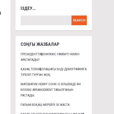
ІЗДЕУ…
а
СОҢҒЫ ЖАЗБАЛАР
ПРЕЗИДЕНТТІҢ БЕНИЛЮКС ГАМБИТІ НЕМЕН
АЯҚТАЛАДЫ?
ҚАЗАҚ ТІЛІНІҢ БОЛАШАҒЫ ЕНДІ ДЕМОГРАФИЯҒА
ТІРЕЛІП ТҰРҒАН ЖОҚ.
МАТЕМАТИК HENRY COHN 12 ӨЛШЕМДЕ 841
KISSING ARRANGEMENT ТАБЫЛҒАНЫН
РАСТАДЫ.
ҒАЛЫМ БОҚАШ МЕРЕЙЛІ 50 ЖАСТА