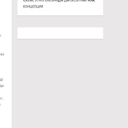
ҚАЗАҚ ЭТНОГЕНЕЗІНІҢ ДАҒДАРЫСЫ ҺАМ ЖАҢА
КОНЦЕПЦИЯ
.
 өз
ді
да
с.
л