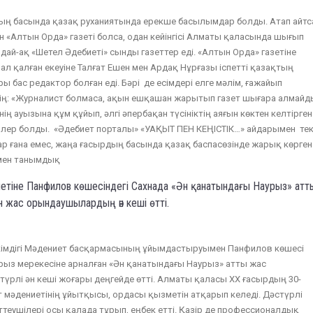
ң басында қазақ руханиятында ерекше басылымдар болды. Атап айтс
 «Алтын Орда» газеті болса, одан кейінгісі Алматы қаласында шығып
ндай-ақ «Шетел Әдебиеті» сынды газеттер еді. «Алтын Орда» газетіне
ал қалған екеуіне Талғат Ешен мен Ардақ Нұрғазы іспетті қазақтың
ы бас редактор болған еді. Бәрі де есімдері елге мәлім, ғажайып
дің: «Журналист болмаса, ақын ешқашан жарытып газет шығара алмайд
ің ауызына құм құйып, әлгі әпербақан түсініктің аяғын көктен келтірген
лер болды. «Әдебиет порталы» «УАҚЫТ ПЕН КЕҢІСТІК…» айдарымен те
р ғана емес, жаңа ғасырдың басында қазақ баспасөзінде жарық көрген
 мен танымдық
етіне Панфилов көшесіндегі Сахнада «Ән қанатындағы Наурыз» атт
н жас орындаушылардың ән кеші өтті.
кімдігі Мәдениет басқармасының ұйымдастыруымен Панфилов көшесі
рыз мерекесіне арналған «Ән қанатындағы Наурыз» атты жас
рлі ән кеші жоғары деңгейде өтті. Алматы қаласы ХХ ғасырдың 30-
 мәдениетінің ұйытқысы, ордасы қызметін атқарып келеді. Дәстүрлі
ерттеушілері осы қалада тұрып, еңбек етті. Қазір де профессионалдық