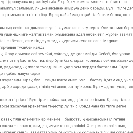
үрі французша көрсетілуі тиіс. Егер бір мекеме ағылшын тілінде ғана
 айыппұл салынып, лицензиясынан айыруға дейін барады. Бұл – тілге де
төрт мемлекеттік тіл бар. Бірақ қай аймақта қай тіл басым болса, сол
н адамның сөзін тыңдамағаны үшін жұмыстан шығу керек. Оқиғаға мән берс
тілі үшін ешкімге жалтақтамай, жұмысына адал еңбек етіп жүрген азамат
ілінен безген, өзге тілде үстемдік құрғысы келетін сана. Magnum
ұрғанын түсінбей қалды.
пақ. Олар орысша сөйлемейді, сөйлеуді де қаламайды. Себебі, бұл ұрпақ
олмыстың басты белгісі. Егер бүгін біз оларды «орысша сөйлемейсің» д
й, радикалдық жолға түседі. Міне, қауіп осы жерден басталады. Ендігі
деп қабылдануы керек.
 жаралады. Бірақ бұл – соңғы нүкте емес. Бұл – бастау. Қоғам енді үнсі
әрбір сөреде қазақ тілінің үні анық естілуі керек. Бұл – әділет үшін, те
екеттің тірегі. Бұл тірек шайқалса, елдің іргесі сөгілмек. Қазақ тіліне
рсы жасалған әрекетпен теңестірілуі тиіс. Сонда ғана біз тілге деген
 қазақ тілін елемейтін әр мекеме – байкоттың нысанасына ілігетінін
м салуы – нағыз қоғамдық имунитеттің көрінісі. Осы ретте көзі ашық,
Елгезек сынды азаматтардың байкотқа үн қосуынан тіл үшін күрес өм