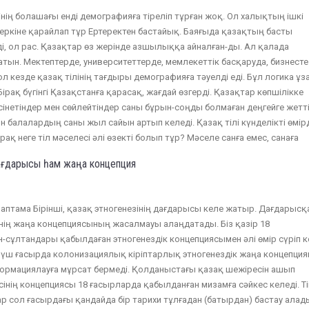
лінің болашағы енді демографияға тіреліп тұрған жоқ. Ол халықтың ішкі
и еркіне қарайлап тұр Ертеректен бастайық. Баяғыда қазақтың басты
, ол рас. Қазақтар өз жерінде азшылыққа айналған-ды. Ал қалада
тын. Мектептерде, университеттерде, мемлекеттік басқаруда, бизнесте
Сол кезде қазақ тілінің тағдыры демографияға тәуелді еді. Бұл логика ұз
ірақ бүгінгі Қазақстанға қарасақ, жағдай өзгерді. Қазақтар көпшілікке
үсінетіндер мен сөйлейтіндер саны бұрын-соңды болмаған деңгейге жетті
н балалардың саны жыл сайын артып келеді. Қазақ тілі күнделікті өмір
Бірақ неге тіл мәселесі әлі өзекті болып тұр? Мәселе санға емес, санаға
дағдарысы һам жаңа концепция
аптама Бірінші, қазақ этногенезінің дағдарысы келе жатыр. Дағдарысқ
нің жаңа концепциясының жасалмауы алаңдатады. Біз қазір 18
-сұлтандары қабылдаған этногенездік концепциясымен әлі өмір сүріп к
і үш ғасырда колонизациялық кіріптарлық этногенездік жаңа концепци
ормациялауға мұрсат бермеді. Қолданыстағы қазақ шежіресін ашып
інің концепциясы 18 ғасырларда қабылданған мизамға сәйкес келеді. Ті
р сол ғасырдағы қандайда бір тарихи тұлғадан (батырдан) бастау алад