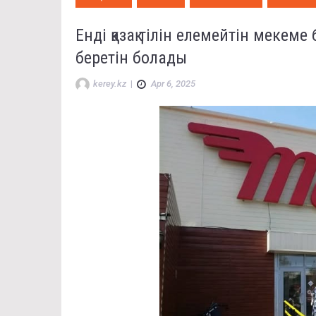
Енді қазақ тілін елемейтін мекем
беретін болады
kerey.kz
|
Apr 6, 2025