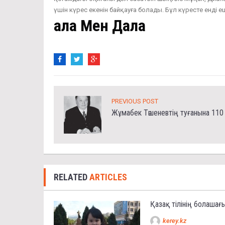
үшін күрес екенін байқауға болады. Бұл күресте енді 
Қала Мен Дала
PREVIOUS POST
Жұмабек Тәшеневтің туғанына 11
RELATED
ARTICLES
Қазақ тілінің болашағ
kerey.kz