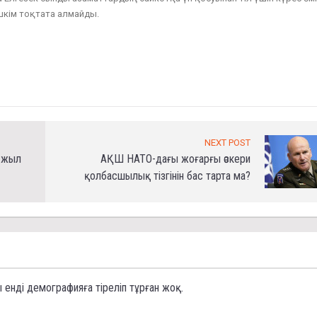
ешкім тоқтата алмайды.
NEXT POST
0 жыл
АҚШ НАТО-дағы жоғарғы әскери
қолбасшылық тізгінін бас тарта ма?
ы енді демографияға тіреліп тұрған жоқ.