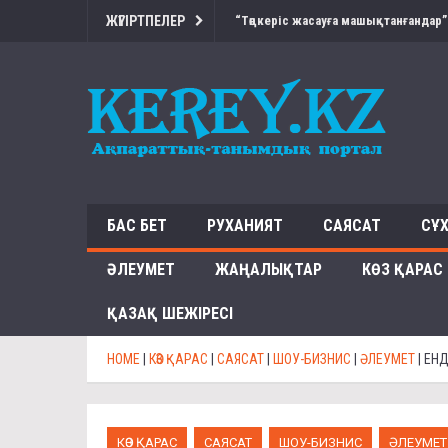
ЖҮГІРТПЕЛЕР
“Төңкеріс жасауға машықтанғандар”
БАС БЕТ
РУХАНИЯТ
САЯСАТ
СҰ
ӘЛЕУМЕТ
ЖАҢАЛЫҚТАР
КӨЗ ҚАРАС
ҚАЗАҚ ШЕЖІРЕСІ
HOME
|
КӨЗ ҚАРАС
|
САЯСАТ
|
ШОУ-БИЗНИС
|
ӘЛЕУМЕТ
|
ЕНД
КӨЗ ҚАРАС
САЯСАТ
ШОУ-БИЗНИС
ӘЛЕУМЕТ