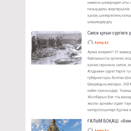
немесе шежіредегі аты а
ғасырдағы жаугершілік з
қазақ шежіресінің конц
шешімдердің
Саяси қуғын-сүргінге 
kerey.kz
Арма әлеумет! 31 мамыр
байланысты іргелес елд
қазақтарының саяси, әл
Алдымен суреттерге түс
губернаторы болған Шэн
Шицайдың мазары. 2024 
кейін оқисыздар. Үшін
Жолбарыс Бег-тің маза
жылы арнайы іздеп тау
көтерілісшілері Құлжа 
ҒАЛЫМ БОҚАШ. «Өзіне 
kerey.kz