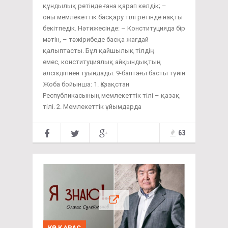
құндылық ретінде ғана қарап келдік; –
оны мемлекеттік басқару тілі ретінде нақты
бекітпедік. Нәтижесінде: – Конституцияда бір
мәтін, – тәжірибеде басқа жағдай
қалыптасты. Бұл қайшылық тілдің
емес, конституциялық айқындықтың
әлсіздігінен туындады. 9-баптағы басты түйін
Жоба бойынша: 1. Қазақстан
Республикасының мемлекеттік тілі – қазақ
тілі. 2. Мемлекеттік ұйымдарда
63
КӨЗ ҚАРАС