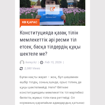
КӨЗ ҚАРАС
Конституцияда қазақ тілін
мемлекеттік әрі ресми тіл
етсек, басқа тілдердің құқы
шектеле ме?
kerey.kz
|
Feb 15, 2026
|
2,080 Views
Бұған нақты жауап – жоқ, бұл шешімнен
ешбір тілдің, соның ішінде, орыс тілінің де
құқы шектелмейді. Неге? Өйткені
конституциядағы мемлекеттік тіл мәртебесі
биліктің жұмыс тілін ғана реттейді. Ол
норманың қарапайым адамдардың қатынас