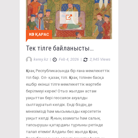
КӨЗ ҚАРАС
Тек тілге байланысты…
kerey.kz
|
Feb 4, 2026
|
2,945 Views
Қазақ Республикасында бір ғана мемлекеттік
тіл бар. Ол- қазақ тілі. Қазақ тілінен басқа
ешбір екінші тілге мемлекеттік мәртебе
берілмеуі керек! Отыз жылдан астам
уақыттан бері геосаяси ахуалды
сылтауратып келдік. Енді біздің де
мінезімізді һәм мысымызды көрсететін
уақыт келді. ҚР-ның азаматы һәм салық
тапсырушы қатардағы тұрғыны ретінде
талап етемін! Алдағы бес жылда Қазақ