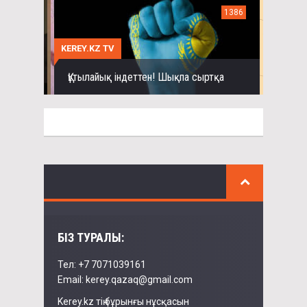
1386
KEREY.KZ TV
Құтылайық індеттен! Шықпа сыртқа
БІЗ ТУРАЛЫ:
Тел: +7 7071039161
Email: kerey.qazaq@gmail.com
Kerey.kz тің бұрынғы нұсқасын