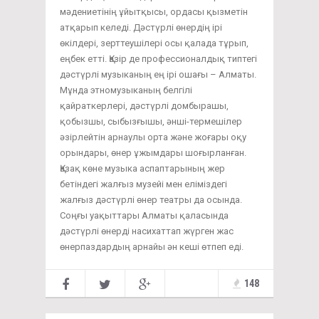
мәдениетінің ұйытқысы, ордасы қызметін
атқарып келеді. Дәстүрлі өнердің ірі
өкілдері, зерттеушілері осы қалада тұрып,
еңбек етті. Қазір де профессионалдық типтегі
дәстүрлі музыканың ең ірі ошағы – Алматы.
Мұнда этномузыканың белгілі
қайраткерлері, дәстүрлі домбырашы,
қобызшы, сыбызғышы, әнші-термешілер
әзірлейтін арнаулы орта және жоғары оқу
орындары, өнер ұжымдары шоғырланған.
Қазақ көне музыка аспаптарының жер
бетіндегі жалғыз музейі мен еліміздегі
жалғыз дәстүрлі өнер театры да осында.
Соңғы уақыттары Алматы қаласында
дәстүрлі өнерді насихаттап жүрген жас
өнерпаздардың арнайы ән кеші өтпеп еді.
148