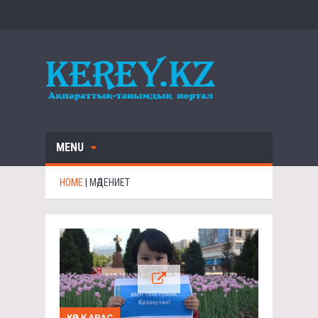
MENU
HOME
|
МӘДЕНИЕТ
КӨЗ ҚАРАС