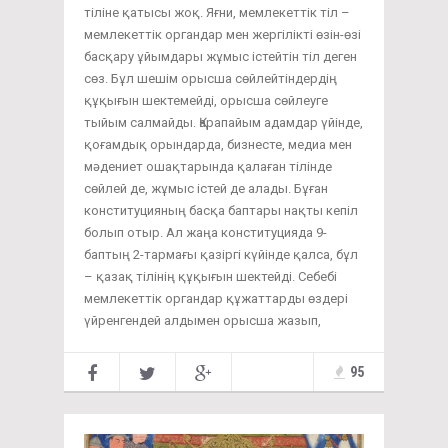
тіліне қатысы жоқ. Яғни, мемлекеттік тіл –
мемлекеттік органдар мен жергілікті өзін-өзі
басқару ұйымдары жұмыс істейтін тіл деген
сөз. Бұл шешім орысша сөйлейтіндердің
құқығын шектемейді, орысша сөйлеуге
тыйым салмайды. Қарапайым адамдар үйінде,
қоғамдық орындарда, бизнесте, медиа мен
мәдениет ошақтарында қалаған тілінде
сөйлей де, жұмыс істей де алады. Бұған
конституцияның басқа баптары нақты кепіл
болып отыр. Ал жаңа конституцияда 9-
баптың 2-тармағы қазіргі күйінде қалса, бұл
– қазақ тілінің құқығын шектейді. Себебі
мемлекеттік органдар құжаттарды өздері
үйренгендей алдымен орысша жазып,
95