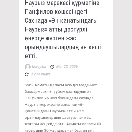
Наурыз мерекесі құрметіне
Панфилов көшесіндегі
Сахнада «Ән қанатындағы
Наурыз» атты дәстүрлі
өнерде жүрген жас
орындаушылардың ән кеші
өтті.
kerey.kz
|
Mar 22, 2026
|
3,234 Views
Бүгін Алматы қаласы әкімдігі Мәдениет
басқармасының ұйымдастыруымен
Панфилов көшесі бойындағы сахнада
Наурыз мерекесіне арналған «Ән
қанатындағы Наурыз» атты жас
орындаушылардың дәстүрлі ән кеші
жоғары деңгейде өтті. Алматы қаласы ХХ
ғасырдың 30-жылдарынан бастап ұлт