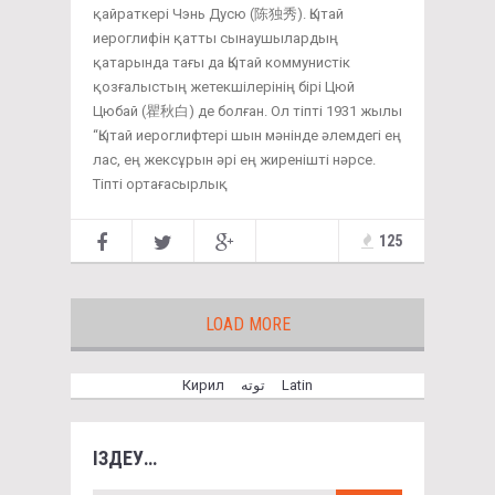
қайраткері Чэнь Дусю (陈独秀). Қытай
иероглифін қатты сынаушылардың
қатарында тағы да Қытай коммунистік
қозғалыстың жетекшілерінің бірі Цюй
Цюбай (瞿秋白) де болған. Ол тіпті 1931 жылы
“Қытай иероглифтері шын мәнінде әлемдегі ең
лас, ең жексұрын әрі ең жиренішті нәрсе.
Тіпті ортағасырлық
125
LOAD MORE
Кирил
توتە
Latin
ІЗДЕУ…