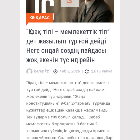
КӨЗ ҚАРАС
“Қазақ тілі – мемлекеттік тіл”
деп жазылып тұр ғой дейді.
Неге ондай сөздің пайдасы
жоқ екенін түсіндірейін.
kerey.kz
|
Feb 3, 2026
|
2,015 Views
“Қазақ тілі – мемлекеттік тіл” деп жазылып
тұр ғой дейді. Неге ондай сөздің пайдасы
жоқ екенін түсіндірейін. “Жаңа
конституцияның” 9-бап 2-тармағы тұрғанда
құжаттар ешқашан қазақша жасалмайды.
Тек аударма тілі болып қалады. Себебі
мемлекеттік бюрократия 9-баптың 2-
тармағына сүйеніп, іс-қағаздарды орысша
жасап үйренген. Сол себепті іс-қағаздың бәрі