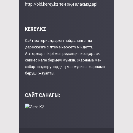
http://old.kerey.kz тен оқи аласыздар!
KEREY.KZ
Сайт материалдарын пайдаланғанда
дереккөзге сілтеме көрсету міндетті.
Авторлар пікірі мен редакция көзқарасы
сәйкес келе бермеуі мүмкін. Жарнама мен
хабарландырулардың мазмұнына жарнама
беруші жауапты.
САЙТ САНАҒЫ: