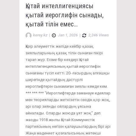
Қытай интеллигенциясы
қытай иероглифін сынады,
қытай тілін емес…
kerey.kz
|
Jan 1, 2026
|
2,246 Views
Қазір әлеуметтік желіде кейбір қазақ
зиялыларының қазақ тілін сынаған пікірі
тарап жүр. Есіме бір кездері Қытай
интеллигенциясының қытай иероглифін
сынағаны түсіп кетті. 20- ғасырдың алғашқы
ширегінде қытайдың дәстүрлі
иероглифтерін сынамаған зиялы кемде кем.
*** *** *** “Иероглифтерде заманауи идеялар
мен теорияларды жеткізетін сөздік қор жоқ,
әрі олар зиянды ойлардың ұясына
айналады. Оларды жоюда ұят жоқ” деп
жазды 1918 жылы Қытай Коммунистік
партиясының негізін қалаушылардың бірі әрі
Жаңа мәдениет қозғалысының жетекші