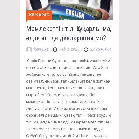
КӨЗ ҚАРАС
Мемлекеттік тіл: Қауқарлы ма,
әлде әлі де декларация ма?
kerey.kz
|
Feb 3, 2026
|
2,425 Views
Серік Ерғали Суреттер: aqmeshit-zhastary.kz,
democrat.kz сайттарынан алынды. Ата Заң
жобасының талқысы Қазақстандағы ең
сезімтал, ең ұзақ талқыланып келе жатқан
мәселенің бірі — мемлекеттік тілдің нақты
мәртебесі. Конституцияда қазақ тілі
мемлекеттік тіл деп жазылғанына отыз
жылдан асты. Алайда қоғамдағы шынайы
сұрақ әлі де ашық: қазақ тілі — басқарудың
тілі ме, әлде символдық мәртебедегі тіл ме?
Тіл мәселесі неліктен шешілмей келеді?
Себебі біз ұзақ уақыт бойы тілге: – мәдени