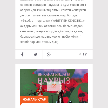
сыпсың сөздерінің ауызына құм құйып, әлгі
әпербақан түсініктің аяғын көктен келтірген
де осы талантты қаламгерлер болды.
«Әдебиет порталы» «УАҚЫТ ПЕН КЕҢІСТІК…»
айдарымен тек аталған осы басылымдар
ғана емес, жаңа ғасырдың басында қазақ
баспасөзінде жарық көрген небір жілікті
жазбалар мен танымдық
121
ЖАҢАЛЫҚТАР