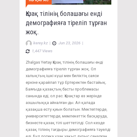
Қазақ тілінің болашағы енді
демографияға тіреліп тұрған
жоқ.
kerey.kz
|
Jun 23, 2026
|
1,447 Views
Zhalgas Yertay Қазақ тілінің болашағы енді
демографияға тіреліп тұрған жоқ. Ол
халықтың ішкі күші мен биліктің саяси
еркіне қарайлап тұр Ертеректен бастайық.
Баяғыда қазақтың басты проблемасы
санында еді, ол рас. Қазақтар өз жерінде
азшылыққа айналған-ды. Ал қалада
қазақша есту қиын болатын. Мектептерде,
университеттерде, мемлекеттік басқаруда,
бизнесте қазақ тілі шеттетілді. Сол кезде
қазақ тілінің тағдыры демографияға тәуелді
еді. Бұл логика ұзақ уақыт дұрыс саналған.