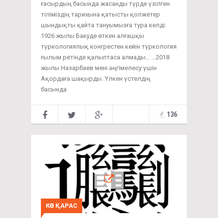
ғасырдың басында жасанды түрде үзілген
тіліміздің тарихына қатысты қолжетер
шындықты қайта тануымызға тура келді.
1926 жылы Бакуде өткен алғашқы
түркологиялық конгрестен кейін түркология
ғылым ретінде қалыптаса алмады… …2018
жылы Назарбаев мені әңгімелесу үшін
Ақордаға шақырды. Үлкен үстелдің
басында
136
КӨЗ ҚАРАС