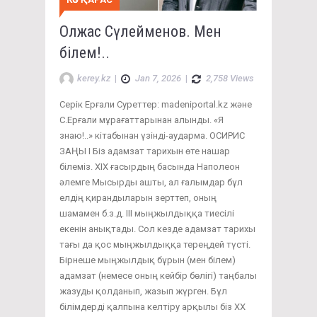
Олжас Сүлейменов. Мен
білем!..
kerey.kz
|
Jan 7, 2026
|
2,758 Views
Серік Ерғали Суреттер: madeniportal.kz және
С.Ерғали мұрағаттарынан алынды. «Я
знаю!..» кітабынан үзінді-аударма. ОСИРИС
ЗАҢЫ I Біз адамзат тарихын өте нашар
білеміз. XIX ғасырдың басында Наполеон
әлемге Мысырды ашты, ал ғалымдар бұл
елдің қирандыларын зерттеп, оның
шамамен б.з.д. III мыңжылдыққа тиесілі
екенін анықтады. Сол кезде адамзат тарихы
тағы да қос мыңжылдыққа тереңдей түсті.
Бірнеше мыңжылдық бұрын (мен білем)
адамзат (немесе оның кейбір бөлігі) таңбалы
жазуды қолданып, жазып жүрген. Бұл
білімдерді қалпына келтіру арқылы біз XX