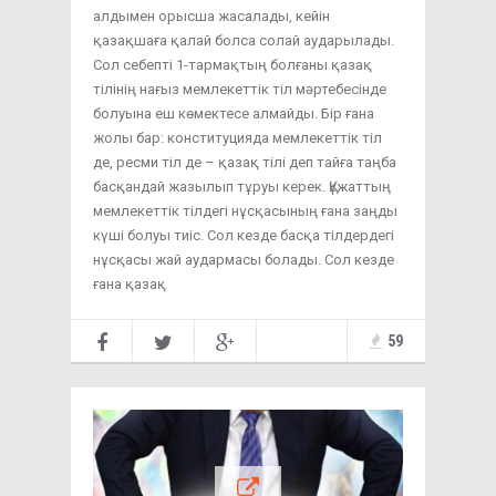
алдымен орысша жасалады, кейін
қазақшаға қалай болса солай аударылады.
Сол себепті 1-тармақтың болғаны қазақ
тілінің нағыз мемлекеттік тіл мәртебесінде
болуына еш көмектесе алмайды. Бір ғана
жолы бар: конституцияда мемлекеттік тіл
де, ресми тіл де – қазақ тілі деп тайға таңба
басқандай жазылып тұруы керек. Құжаттың
мемлекеттік тілдегі нұсқасының ғана заңды
күші болуы тиіс. Сол кезде басқа тілдердегі
нұсқасы жай аудармасы болады. Сол кезде
ғана қазақ
59