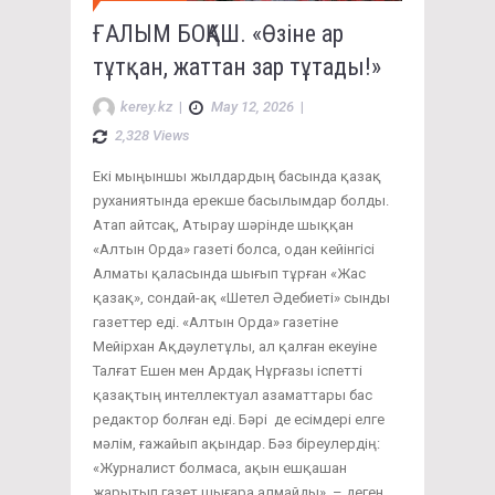
ҒАЛЫМ БОҚАШ. «Өзіне ар
тұтқан, жаттан зар тұтады!»
kerey.kz
|
May 12, 2026
|
2,328 Views
Екі мыңыншы жылдардың басында қазақ
руханиятында ерекше басылымдар болды.
Атап айтсақ, Атырау шәрінде шыққан
«Алтын Орда» газеті болса, одан кейінгісі
Алматы қаласында шығып тұрған «Жас
қазақ», сондай-ақ «Шетел Әдебиеті» сынды
газеттер еді. «Алтын Орда» газетіне
Мейірхан Ақдәулетұлы, ал қалған екеуіне
Талғат Ешен мен Ардақ Нұрғазы іспетті
қазақтың интеллектуал азаматтары бас
редактор болған еді. Бәрі де есімдері елге
мәлім, ғажайып ақындар. Бәз біреулердің:
«Журналист болмаса, ақын ешқашан
жарытып газет шығара алмайды», – деген