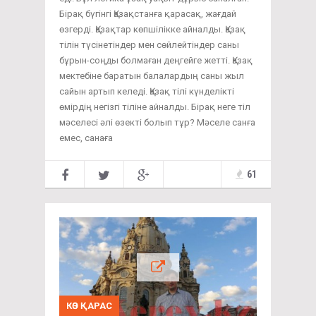
Бірақ бүгінгі Қазақстанға қарасақ, жағдай
өзгерді. Қазақтар көпшілікке айналды. Қазақ
тілін түсінетіндер мен сөйлейтіндер саны
бұрын-соңды болмаған деңгейге жетті. Қазақ
мектебіне баратын балалардың саны жыл
сайын артып келеді. Қазақ тілі күнделікті
өмірдің негізгі тіліне айналды. Бірақ неге тіл
мәселесі әлі өзекті болып тұр? Мәселе санға
емес, санаға
61
КӨЗ ҚАРАС