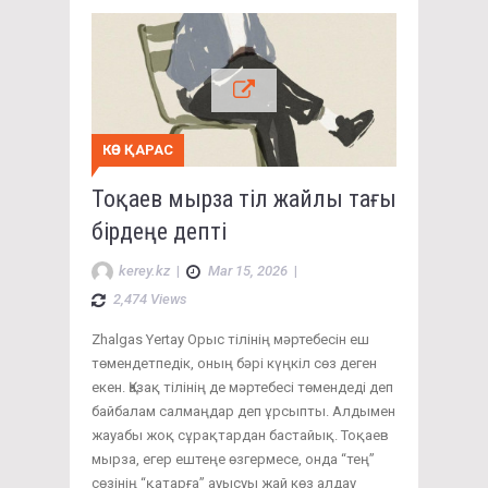
КӨЗ ҚАРАС
Тоқаев мырза тіл жайлы тағы
бірдеңе депті
kerey.kz
|
Mar 15, 2026
|
2,474 Views
Zhalgas Yertay Орыс тілінің мәртебесін еш
төмендетпедік, оның бәрі күңкіл сөз деген
екен. Қазақ тілінің де мәртебесі төмендеді деп
байбалам салмаңдар деп ұрсыпты. Алдымен
жауабы жоқ сұрақтардан бастайық. Тоқаев
мырза, егер ештеңе өзгермесе, онда “тең”
сөзінің “қатарға” ауысуы жай көз алдау