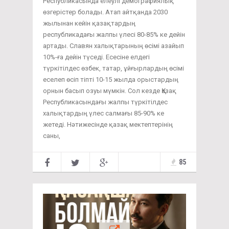
Республикасында елеулі демографиялық
өзгерістер болады. Атап айтқанда 2030
жылынан кейін қазақтардың
республикадағы жалпы үлесі 80-85% ке дейін
артады. Славян халықтарының өсімі азайып
10%-ға дейін түседі. Есесіне елдегі
түркітілдес өзбек, татар, ұйғырлардың өсімі
еселеп өсіп тіпті 10-15 жылда орыстардың
орнын басып озуы мүмкін. Сол кезде Қазақ
Республикасындағы жалпы түркітілдес
халықтардың үлес салмағы 85-90% ке
жетеді. Нәтижесінде қазақ мектептерінің
саны,
85