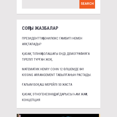
СОҢҒЫ ЖАЗБАЛАР
ПРЕЗИДЕНТТІҢ БЕНИЛЮКС ГАМБИТІ НЕМЕН
АЯҚТАЛАДЫ?
ҚАЗАҚ ТІЛІНІҢ БОЛАШАҒЫ ЕНДІ ДЕМОГРАФИЯҒА
ТІРЕЛІП ТҰРҒАН ЖОҚ.
МАТЕМАТИК HENRY COHN 12 ӨЛШЕМДЕ 841
KISSING ARRANGEMENT ТАБЫЛҒАНЫН РАСТАДЫ.
ҒАЛЫМ БОҚАШ МЕРЕЙЛІ 50 ЖАСТА
ҚАЗАҚ ЭТНОГЕНЕЗІНІҢ ДАҒДАРЫСЫ ҺАМ ЖАҢА
КОНЦЕПЦИЯ