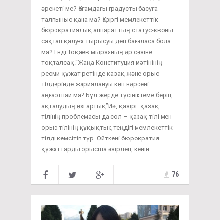
әрекеті ме? Қоғамдағы градусты басуға
талпыныс қана ма? Қазіргі мемлекеттік
бюрократиялық аппараттың статус-квоны
сақтап қалуға тырысуы деп бағаласа бола
ма? Енді Тоқаев мырзаның әр сөзіне
тоқталсақ.“Жаңа Конституция мәтінінің
ресми құжат ретінде қазақ және орыс
тілдерінде жариялануы көп нәрсені
аңғартпай ма? Бұл жерде түсініктеме беріп,
ақталудың өзі артық”Иә, қазіргі қазақ
тілінің проблемасы да сол – қазақ тілі мен
орыс тілінің құқықтық теңдігі мемлекеттік
тілді кемсітіп тұр. Өйткені бюрократия
құжаттарды орысша әзірлеп, кейін
76