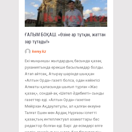
ҒАЛЫМ БОҚАШ. «Өзіне ар тұтқан, жаттан
зар тұтады!»
kerey.kz
Екі мыңыншы жылдардың басында қазақ
руханиятында ерекше басылымдар болды.
Атап айтсақ, Атырау шәрінде шыққан
«Алтын Орда» газеті болса, одан кейінгісі
Алматы қаласында шығып тұрған «Жас
қазақ», сондай-ақ «Шетел Әдебиеті» сынды
газеттер еді. «Алтын Орда» газетіне
Мейірхан Ақдәулетұлы, ал қалған екеуіне
Талғат Ешен мен Ардақ Нұрғазы іспетті
қазақтың интеллектуал азаматтары бас
редактор болған еді. Бәрі де есімдері елге