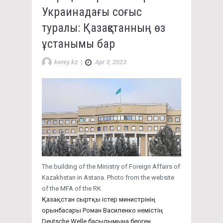
Украинадағы соғыс
туралы: Қазақстанның өз
ұстанымы бар
kerey.kz
|
Apr 3, 2023
The building of the Ministry of Foreign Affairs of
Kazakhstan in Astana. Photo from the website
of the MFA of the RK
Қазақстан сыртқы істер министрінің
орынбасары Роман Василенко немістің
Deutsche Welle басылымына берген