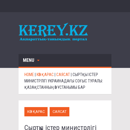
MENU
HOME
|
КӨЗ ҚАРАС
|
САЯСАТ
|
СЫРТҚЫ ІСТЕР
МИНИСТРЛІГІ УКРАИНАДАҒЫ СОҒЫС ТУРАЛЫ:
ҚАЗАҚСТАННЫҢ ӨЗ ҰСТАНЫМЫ БАР
КӨЗ ҚАРАС
САЯСАТ
Сыртқы істер министрлігі