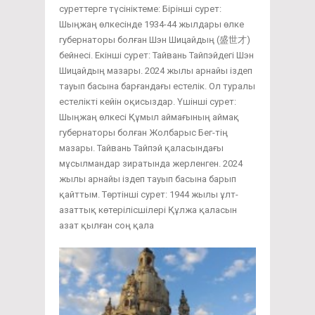
суреттерге түсініктеме: Бірінші сурет:
Шыңжаң өлкесінде 1934-44 жылдары өлке
губернаторы болған Шэн Шицайдың (盛世才)
бейнесі. Екінші сурет: Тайвань Тайпэйдегі Шэн
Шицайдың мазары. 2024 жылы арнайы іздеп
тауып басына барғандағы естелік. Ол туралы
естелікті кейін оқисыздар. Үшінші сурет:
Шыңжаң өлкесі Құмыл аймағының аймақ
губернаторы болған Жолбарыс Бег-тің
мазары. Тайвань Тайпэй қаласындағы
мұсылмандар зиратында жерленген. 2024
жылы арнайы іздеп тауып басына барып
қайттым. Төртінші сурет: 1944 жылы ұлт-
азаттық көтерілісшілері Құлжа қаласын
азат қылған соң қала