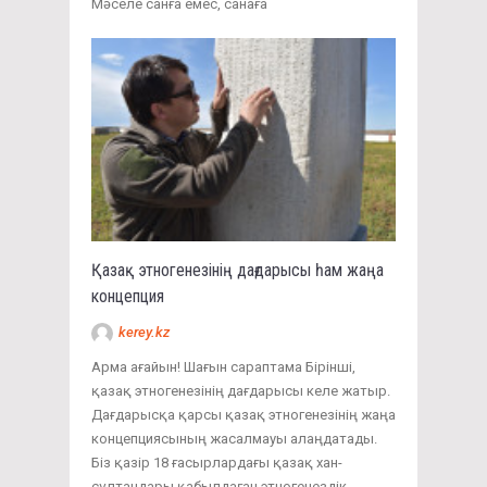
Мәселе санға емес, санаға
Қазақ этногенезінің дағдарысы һам жаңа
концепция
kerey.kz
Арма ағайын! Шағын сараптама Бірінші,
қазақ этногенезінің дағдарысы келе жатыр.
Дағдарысқа қарсы қазақ этногенезінің жаңа
концепциясының жасалмауы алаңдатады.
Біз қазір 18 ғасырлардағы қазақ хан-
сұлтандары қабылдаған этногенездік