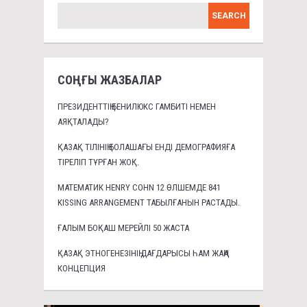
СОҢҒЫ ЖАЗБАЛАР
ПРЕЗИДЕНТТІҢ БЕНИЛЮКС ГАМБИТІ НЕМЕН
АЯҚТАЛАДЫ?
ҚАЗАҚ ТІЛІНІҢ БОЛАШАҒЫ ЕНДІ ДЕМОГРАФИЯҒА
ТІРЕЛІП ТҰРҒАН ЖОҚ.
МАТЕМАТИК HENRY COHN 12 ӨЛШЕМДЕ 841
KISSING ARRANGEMENT ТАБЫЛҒАНЫН РАСТАДЫ.
ҒАЛЫМ БОҚАШ МЕРЕЙЛІ 50 ЖАСТА
ҚАЗАҚ ЭТНОГЕНЕЗІНІҢ ДАҒДАРЫСЫ ҺАМ ЖАҢА
КОНЦЕПЦИЯ