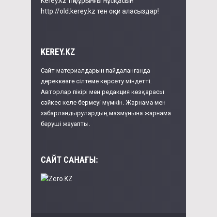
Kerey.kz тің бұрынғы нұсқасын
http://old.kerey.kz тен оқи аласыздар!
KEREY.KZ
Сайт материалдарын пайдаланғанда
дереккөзге сілтеме көрсету міндетті.
Авторлар пікірі мен редакция көзқарасы
сәйкес келе бермеуі мүмкін. Жарнама мен
хабарландырулардың мазмұнына жарнама
беруші жауапты.
САЙТ САНАҒЫ: