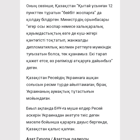
Оның сөзінше, Қазақстан “Қытай ұсынған 12
пункттен тұратын “бейбіт жоспарға” да
қолдау білдірген. Министрдің орынбасары
“егер осы жоспар немесе халықаралық
қауымдастықтың өзге де күш-жігері
қантөгісті тоқтатып, жанжалды
дипломатиялық жолмен реттеуге мүмкіндік
туғызатын болса, тек қуанамыз. Екі тарап
қажет етсе, өз рөлімізді атқаруға дайынбыз”
деген.
Қазақстан Ресейдің Украинаға ашқан
соғысын ресми түрде айыптамаған, бірақ
Украинаның аумақтық тұтастығын
мойындаған.
Биыл ақпанда БҰҰ-ға мүше елдер Ресей
әскерін Украинадан әкетуге тиіс деген
мәселе бойынша қарарға дауыс бергенде,
Қазақстан қалыс қалған.
Азат Еуропа / Азаттық радиосы