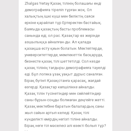
Zhalgas Yertay Қазақ тілінің болашағы енді
демографияға тіреліп тұрған жоқ. Ол
халықтың ішкі күші мен биліктің саяси
еркіне қарайлап тұр Ертеректен бастайық.
Баяғыда қазақтың басты проблемасы
санында еді, ол рас. Қазақтар өз жерінде
азшылыққа айналған-ды. Ал қалада
қазақша есту қиын болатын. Мектептерде,
университеттерде, мемлекеттік басқаруда,
бизнесте қазақ тілі шеттетілді. Сол кезде
қазақ тілінің тағдыры демографияға тәуелді
еді. Бұл логика ұзақ уақыт дұрыс саналған.
Бірақ бүгінгі Қазақстанға қарасақ, жағдай
өзгерді. Қазақтар көпшілікке айналды.
Қазақ тілін түсінетіндер мен сөйлейтіндер
саны бұрын-соңды болмаған деңгейге жетті.
Қазақ мектебіне баратын балалардың саны
жыл сайын артып келеді. Қазақ тілі
күнделікті өмірдің негізгі тіліне айналды.
Бірақ неге тіл мәселесі әлі өзекті болып тұр?