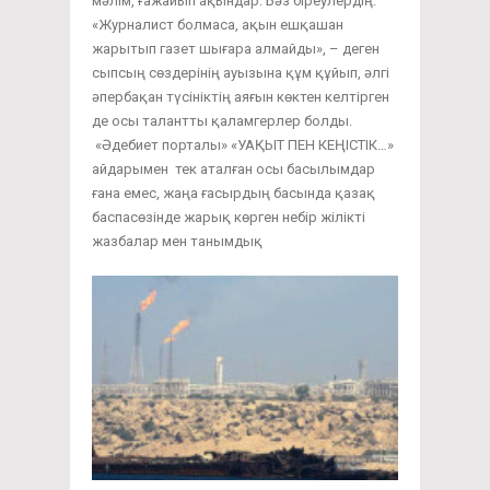
мәлім, ғажайып ақындар. Бәз біреулердің:
«Журналист болмаса, ақын ешқашан
жарытып газет шығара алмайды», – деген
сыпсың сөздерінің ауызына құм құйып, әлгі
әпербақан түсініктің аяғын көктен келтірген
де осы талантты қаламгерлер болды.
«Әдебиет порталы» «УАҚЫТ ПЕН КЕҢІСТІК…»
айдарымен тек аталған осы басылымдар
ғана емес, жаңа ғасырдың басында қазақ
баспасөзінде жарық көрген небір жілікті
жазбалар мен танымдық