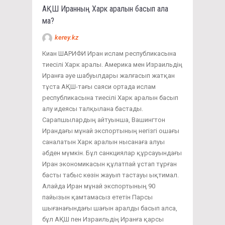
АҚШ Иранның Харк аралын басып ала
ма?
kerey.kz
Киан ШАРИФИ Иран ислам республикасына
тиесілі Харк аралы. Америка мен Израильдің
Иранға әуе шабуылдары жалғасып жатқан
тұста АҚШ-тағы саяси ортада ислам
республикасына тиесілі Харк аралын басып
алу идеясы талқылана бастады.
Сарапшылардың айтуынша, Вашингтон
Ирандағы мұнай экспортының негізгі ошағы
саналатын Харк аралын нысанаға алуы
әбден мүмкін. Бұл санкциялар құрсауындағы
Иран экономикасын құлатпай ұстап тұрған
басты табыс көзін жауып тастауы ықтимал.
Алайда Иран мұнай экспортының 90
пайызын қамтамасыз ететін Парсы
шығанағындағы шағын аралды басып алса,
бұл АҚШ пен Израильдің Иранға қарсы