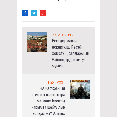
PREVIOUS POST
Ескі державаға
ескерткіш. Ресей
соғыстың салдарынан
Байқоңырдан кетуі
мүмкін
NEXT POST
НАТО Украинаға
көмекті жалғастыра
ма және Киевтің
қарымта шабуылын
қолдай ма? Альянс