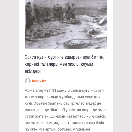
Саяси қуғын-сүргінге ұшыраған арғы беттің
көрнекі тұлғалары мен зиялы қауым
өкілдері
kerey.kz
Арма әлеумет! 31 мамыр саяси қуғын-сүргін
және ашаршылық құрбандарын еске алу
күні. Осыған байланысты іргелес елдерде
соның ішінде Шығыс Түркістан өңірінде өмір
сүріп жатқан Шыңжаң қазақтарының саяси,
әлеуметтік һәм мәдени тарихын танып біліп
жүргеніміз артық болмас. Алдымен