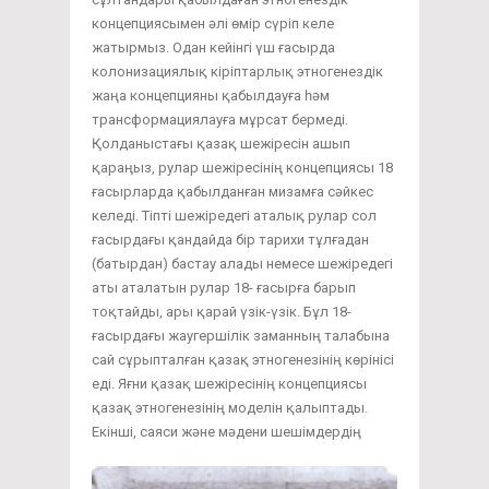
концепциясымен әлі өмір сүріп келе
жатырмыз. Одан кейінгі үш ғасырда
колонизациялық кіріптарлық этногенездік
жаңа концепцияны қабылдауға һәм
трансформациялауға мұрсат бермеді.
Қолданыстағы қазақ шежіресін ашып
қараңыз, рулар шежіресінің концепциясы 18
ғасырларда қабылданған мизамға сәйкес
келеді. Тіпті шежіредегі аталық рулар сол
ғасырдағы қандайда бір тарихи тұлғадан
(батырдан) бастау алады немесе шежіредегі
аты аталатын рулар 18- ғасырға барып
тоқтайды, ары қарай үзік-үзік. Бұл 18-
ғасырдағы жаугершілік заманның талабына
сай сұрыпталған қазақ этногенезінің көрінісі
еді. Яғни қазақ шежіресінің концепциясы
қазақ этногенезінің моделін қалыптады.
Екінші, саяси және мәдени шешімдердің