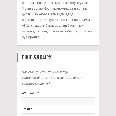
соғысын тіпті ушықтырып жіберуі мүмкін.
Мұның өзі де Иран экономикасын толық
құрдымға жібере алмайды дейді
сарапшылар. 7 наурызда Axios басылымы
АҚШ әкімшілігі Харк аралын басып алу
мүмкіндігін талқылағанын хабарлады . Иран
бұл аралға
ПІКІР ҚАЛДЫРУ
Электорнды поштаңыз сыртқа
жарияланбайды. Белгі қойылған өрісті
толтыру міндетті *
Аты-жөні *
Email *