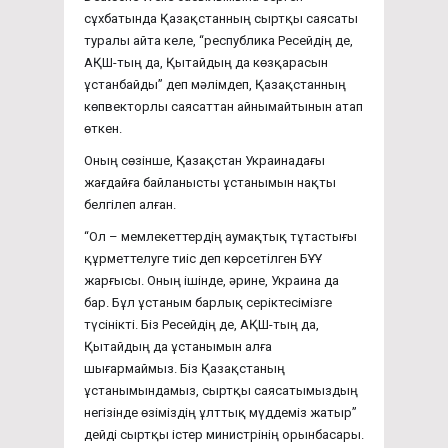
сұхбатында Қазақстанның сыртқы саясаты
туралы айта келе, “республика Ресейдің де,
АҚШ-тың да, Қытайдың да көзқарасын
ұстанбайды” деп мәлімдеп, Қазақстанның
көпвекторлы саясаттан айнымайтынын атап
өткен.
Оның сөзінше, Қазақстан Украинадағы
жағдайға байланысты ұстанымын нақты
белгілеп алған.
“Ол – мемлекеттердің аумақтық тұтастығы
құрметтелуге тиіс деп көрсетілген БҰҰ
жарғысы. Оның ішінде, әрине, Украина да
бар. Бұл ұстаным барлық серіктесімізге
түсінікті. Біз Ресейдің де, АҚШ-тың да,
Қытайдың да ұстанымын алға
шығармаймыз. Біз Қазақстаның
ұстанымындамыз, сыртқы саясатымыздың
негізінде өзіміздің ұлттық мүддеміз жатыр”
дейді сыртқы істер министрінің орынбасары.