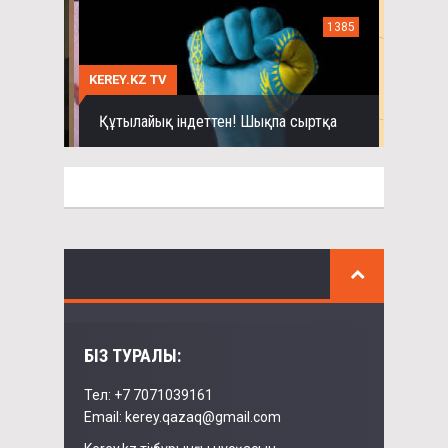
1385
KEREY.KZ TV
Құтылайық індеттен! Шықпа сыртқа
БІЗ ТУРАЛЫ:
Тел: +7 7071039161
Email: kerey.qazaq@gmail.com