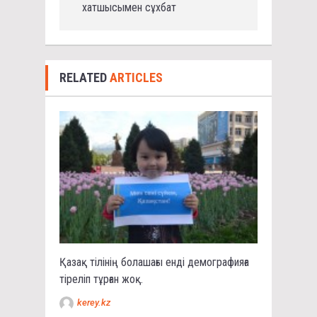
хатшысымен сұхбат
RELATED
ARTICLES
Қазақ тілінің болашағы енді демографияға
тіреліп тұрған жоқ.
kerey.kz