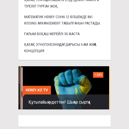
ТІРЕЛІП ТҰРҒАН ЖОҚ.
МАТЕМАТИК HENRY COHN 12 ӨЛШЕМДЕ 841
KISSING ARRANGEMENT ТАБЫЛҒАНЫН РАСТАДЫ.
ҒАЛЫМ БОҚАШ МЕРЕЙЛІ 50 ЖАСТА
ҚАЗАҚ ЭТНОГЕНЕЗІНІҢ ДАҒДАРЫСЫ ҺАМ ЖАҢА
КОНЦЕПЦИЯ
1385
KEREY.KZ TV
Құтылайық індеттен! Шықпа сыртқа