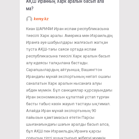
АҚШ Иранның Харк аралын басып ала
ма?
kerey.kz
Киан ШАРИФИ Иран ислам республикасына
тиесілі Харк аралы. Америка мен Израильдің
Иранға әуе шабуылдары жалғасып жатқан
тұста АҚШ-тағы саяси ортада ислам
республикасына тиесілі Харк аралын басып
алу идеясы талқылана бастады.
Сарапшылардың айтуынша, Вашингтон
Ирандағы мұнай экспортының негізгі ошағы
саналатын Харк аралын нысанаға алуы
әбден мүмкін. Бұл санкциялар құрсауындағы
Иран экономикасын құлатпай ұстап тұрған
басты табыс көзін жауып тастауы ықтимал.
Алайда Иран мұнай экспортының 90
пайызын қамтамасыз ететін Парсы
шығанағындағы шағын аралды басып алса,
бұл АҚШ пен Израильдің Иранға қарсы
соғысын тіпті ушықтырып жіберуі мүмкін.