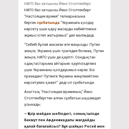
НАТО бас хатшысы Йенс Столтенберг.
НАТО бас хатшысы Йенс Столтенберг
“Настоящее время” телеарнасына
берген
сұхбатында
“Украинаға қолдау
көрсету үшін қару жасауды көбейтпекке
жұмыс істеп жатырмыз” деп мәлімдеді.
“Себебі бұлай жасаған өте маңызды. Путин
жеңсе, Украина үшін трагедия болмақ. Путин
жеңсе, НАТО үшін де қауіпті. Сондықтан
одақтастарыма айтарым: қауіпсіздігіміз
үшін Украинаны қолдауымыз керек. Біз
президент Путинге Украина жеңілмейтінін
көрсетуіміз қажет” деді ол сұхбатында.
Азаттық “Настоящее времяның” Йенс
Столтенбергтен алған сұхбатын ықшамдап
ұсынады.
–
Қазір майдан шебіндегі, соның ішінде
Бахмут пен Авдеевкадағы жағдайды
қалай бағалайсыз? Бұл шайқас Ресей мен