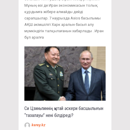
Мұның өзі де Иран экономикасын толық
құрдымға жібере алмайды дейді
сарапшылар. 7 наурызда Axios басылымы
АҚШ әкімшілігі Харк аралын басып алу
мүмкіндігін талқылағанын хабарлады . Иран
бұл аралға
Си Цзиньпиннің қытай әскери басшылығын
“тазалауы” нені білдіреді?
kerey.kz