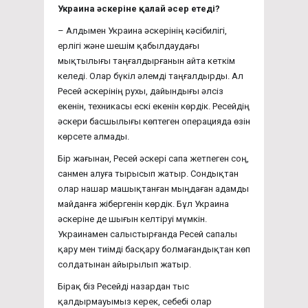
Украина әскеріне қалай әсер етеді?
– Алдымен Украина әскерінің кәсібилігі,
ерлігі және шешім қабылдаудағы
мықтылығы таңғалдырғанын айта кеткім
келеді. Олар бүкіл әлемді таңғалдырды. Ал
Ресей әскерінің рухы, дайындығы әлсіз
екенін, техникасы ескі екенін көрдік. Ресейдің
әскери басшылығы көптеген операцияда өзін
көрсете алмады.
Бір жағынан, Ресей әскері сапа жетпеген соң,
санмен алуға тырысып жатыр. Сондықтан
олар нашар машықтанған мыңдаған адамды
майданға жібергенін көрдік. Бұл Украина
әскеріне де шығын келтіруі мүмкін.
Украинамен салыстырғанда Ресей сапалы
қару мен тиімді басқару болмағандықтан көп
солдатынан айырылып жатыр.
Бірақ біз Ресейді назардан тыс
қалдырмауымыз керек, себебі олар