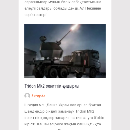
сарапшылар мұның билік сабақтастығына
елеулі салдары болады дейді. Ал Пекиннің
серіктестері
Tridon Mk2 зениттік қондырғы
kerey.kz
Швеция мен Дания Украинаға арнап британ-
швед өндірісіндегі заманауи Tridon Mk2
зениттік қондырғыларын сатып алуға бірігіп
кірісті. Кешен әсіресе жақын қашықтықта