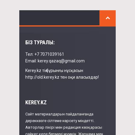
БІЗ ТУРАЛЫ:
Тел: +7 7071039161
Email: kerey.qazaq@gmail.com
Kerey.kz тің бұрынғы нұсқасын
http://old.kerey.kz тен оқи аласыздар!
KEREY.KZ
Сайт материалдарын пайдаланғанда
дереккөзге сілтеме көрсету міндетті.
Авторлар пікірі мен редакция көзқарасы
сәйкес келе бермеуі мүмкін. Жарнама мен