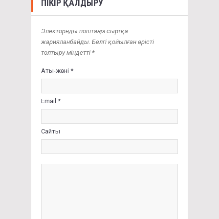
ПІКІР ҚАЛДЫРУ
Электорнды поштаңыз сыртқа
жарияланбайды. Белгі қойылған өрісті
толтыру міндетті *
Аты-жөні *
Email *
Сайты