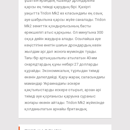
ұшатын ирандық «Шахед» дрондарына
қарсы ең тиімді қарудың бірі. Қазіргі
уақытта Tridon Mk2 өз класындағы ең озық
әуе шабуылына қарсы жүйе саналады. Tridon
Mk2 зениттік қондырғысының басты
ерекшелігі атыс қарқыны. Ол минутына 300
оққа дейін жаудыра алады. Осылайша әуе
кеңістігіне енетін шағын дрондардың көзін
жылдам әрі дәл жоюға мүмкіндік туады.
Тағы бір артықшылығы атылатын 40-мм
снарядтардың құны небәрі 27 долларды
құрайды. Экономикалық тұрғыдан тиімді
екенін дәлелдейді. Қару-жарақ саласындағы
мамандар Украинадағы әскери
қақтығыстарды ескере отырып, арзан әрі
тиімді әуе қорғанысы қаруына сұраныс
жоғары екенін айтады. Tridon Mk2 жүйесінде
қолданылатын арнайы британдық