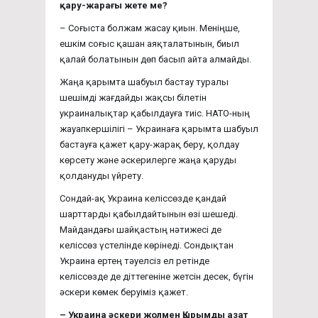
қару-жарағы жете ме?
– Соғыста болжам жасау қиын. Меніңше,
ешкім соғыс қашан аяқталатынын, биыл
қалай болатынын дөп басып айта алмайды.
Жаңа қарымта шабуыл бастау туралы
шешімді жағдайды жақсы білетін
украиналықтар қабылдауға тиіс. НАТО-ның
жауапкершілігі – Украинаға қарымта шабуыл
бастауға қажет қару-жарақ беру, қолдау
көрсету және әскерилерге жаңа қаруды
қолдануды үйрету.
Сондай-ақ Украина келіссөзде қандай
шарттарды қабылдайтынын өзі шешеді.
Майдандағы шайқастың нәтижесі де
келіссөз үстелінде көрінеді. Сондықтан
Украина ертең тәуелсіз ел ретінде
келіссөзде де діттегеніне жетсін десек, бүгін
әскери көмек беруіміз қажет.
–​ Украина әскери жолмен Қырымды азат