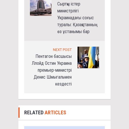
Сыртқы істер
министрлігі
Украинадағы соғыс
туралы: Қазақстанның
өз ұстанымы бар
NEXT POST
Пентагон басшысы
Ллойд Остин Украина
премьер-министрі
Денис Шмыгальмен
кездесті
RELATED
ARTICLES