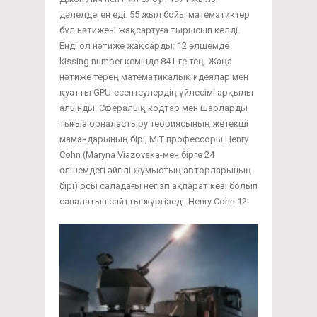
дәлелдеген еді. 55 жыл бойы математиктер
бұл нәтижені жақсартуға тырысып келді.
Енді ол нәтиже жақсарды: 12 өлшемде
kissing number кемінде 841-ге тең. Жаңа
нәтиже терең математикалық идеялар мен
қуатты GPU-есептеулердің үйлесімі арқылы
алынды. Сфералық кодтар мен шарларды
тығыз орналастыру теориясының жетекші
мамандарының бірі, MIT профессоры Henry
Cohn (Maryna Viazovska-мен бірге 24
өлшемдегі әйгілі жұмыстың авторларының
бірі) осы саладағы негізгі ақпарат көзі болып
саналатын сайтты жүргізеді. Henry Cohn 12