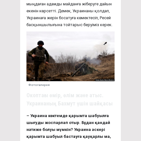
мыңдаған адамды майданға жіберуге дайын
екенін көрсетті. Демек, Украинаны қолдап,
Украинаға жерін босатуға көмектесіп, Ресей
басқыншылығына тойтарыс беруіміз керек.
Фотогалерея
Окоптағы өмір, өлім және атыс.
Украинаның Бахмут үшін шайқасы
–
Украина көктемде қарымта шабуылға
шығуды жоспарлап отыр. Бұдан қандай
нәтиже болуы мүмкін? Украина әскері
қарымта шабуыл бастауға қауқарлы ма,