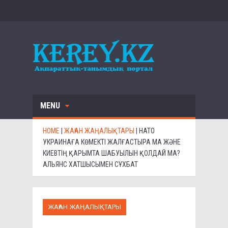
MENU
HOME
|
ЖАҺАН ЖАҢАЛЫҚТАРЫ
|
НАТО
УКРАИНАҒА КӨМЕКТІ ЖАЛҒАСТЫРА МА ЖӘНЕ
КИЕВТІҢ ҚАРЫМТА ШАБУЫЛЫН ҚОЛДАЙ МА?
АЛЬЯНС ХАТШЫСЫМЕН СҰХБАТ
ЖАҺАН ЖАҢАЛЫҚТАРЫ