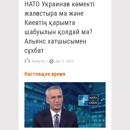
НАТО Украинаға көмекті
жалғастыра ма және
Киевтің қарымта
шабуылын қолдай ма?
Альянс хатшысымен
сұхбат
kerey.kz
|
Apr 5, 2023
Настоящее время