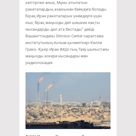
келтіргені анық. Мұны атылатын
ракеталардың азаюынан байқауға болады.
Бірақ Иран ракеталарын үнемдеуге үшін
кіші, бірақ маңызды деп шешкен нақты
нысандарды дәл ата бастады” дейді
Вашингтондағы Stimson Center сараптама
институтының ғылым қызметкері Келли
Грико. Қазір Иран АҚШ-тың Таяу шығыстағы
маңызды әскери нысандары мен
радиолокация