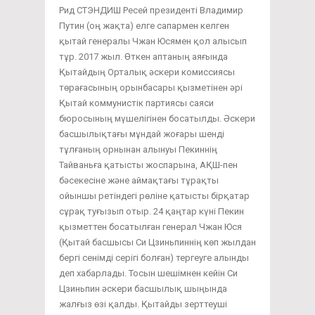
Рид СТЭНДИШ Ресей президенті Владимир
Путин (оң жақта) елге сапармен келген
қытай генералы Чжан Юсямен қол алысып
тұр. 2017 жыл. Өткен аптаның аяғында
Қытайдың Орталық әскери комиссиясы
төрағасының орынбасары қызметінен әрі
Қытай коммунистік партиясы саяси
бюросының мүшелігінен босатылды. Әскери
басшылықтағы мұндай жоғары шенді
тұлғаның орнынан алынуы Пекиннің
Тайваньға қатысты жоспарына, АҚШ-пен
бәсекесіне және аймақтағы тұрақты
ойыншы ретіндегі рөліне қатысты бірқатар
сұрақ туғызып отыр. 24 қаңтар күні Пекин
қызметтен босатылған генерал Чжан Юся
(Қытай басшысы Си Цзиньпиннің көп жылдан
бергі сенімді серігі болған) тергеуге алынды
деп хабарлады. Тосын шешімнен кейін Си
Цзиньпин әскери басшылық шыңында
жалғыз өзі қалды. Қытайды зерттеуші