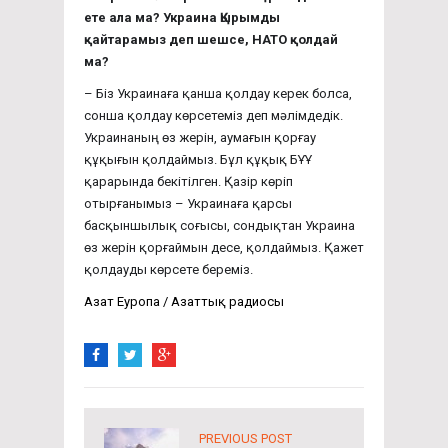
ете ала ма? Украина Қырымды
қайтарамыз деп шешсе, НАТО қолдай
ма?
– Біз Украинаға қанша қолдау керек болса,
сонша қолдау көрсетеміз деп мәлімдедік.
Украинаның өз жерін, аумағын қорғау
құқығын қолдаймыз. Бұл құқық БҰҰ
қарарында бекітілген. Қазір көріп
отырғанымыз – Украинаға қарсы
басқыншылық соғысы, сондықтан Украина
өз жерін қорғаймын десе, қолдаймыз. Қажет
қолдауды көрсете береміз.
Азат Еуропа / Азаттық радиосы
PREVIOUS POST