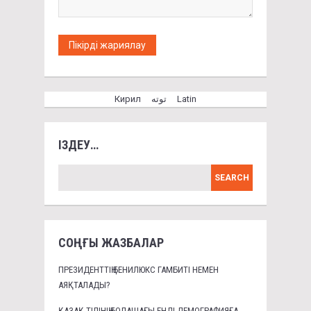
Кирил
توتە
Latin
ІЗДЕУ…
СОҢҒЫ ЖАЗБАЛАР
ПРЕЗИДЕНТТІҢ БЕНИЛЮКС ГАМБИТІ НЕМЕН
АЯҚТАЛАДЫ?
ҚАЗАҚ ТІЛІНІҢ БОЛАШАҒЫ ЕНДІ ДЕМОГРАФИЯҒА