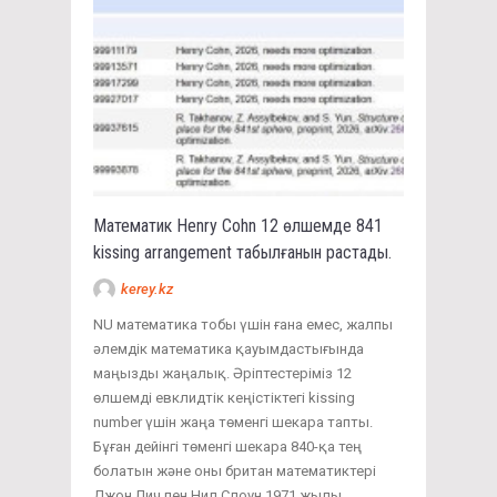
Математик Henry Cohn 12 өлшемде 841
kissing arrangement табылғанын растады.
kerey.kz
NU математика тобы үшін ғана емес, жалпы
әлемдік математика қауымдастығында
маңызды жаңалық. Әріптестеріміз 12
өлшемді евклидтік кеңістіктегі kissing
number үшін жаңа төменгі шекара тапты.
Бұған дейінгі төменгі шекара 840-қа тең
болатын және оны британ математиктері
Джон Лич пен Нил Слоун 1971 жылы