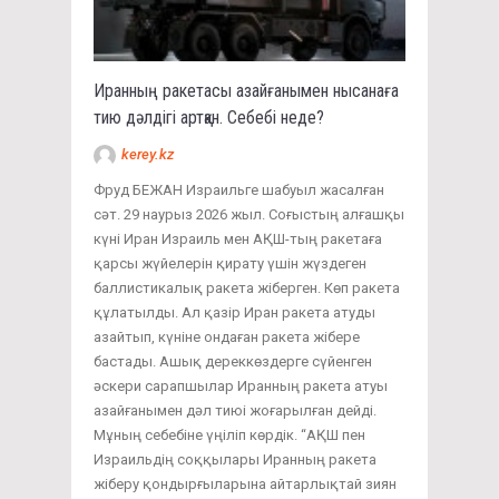
Иранның ракетасы азайғанымен нысанаға
тию дәлдігі артқан. Себебі неде?
kerey.kz
Фруд БЕЖАН Израильге шабуыл жасалған
сәт. 29 наурыз 2026 жыл. Соғыстың алғашқы
күні Иран Израиль мен АҚШ-тың ракетаға
қарсы жүйелерін қирату үшін жүздеген
баллистикалық ракета жіберген. Көп ракета
құлатылды. Ал қазір Иран ракета атуды
азайтып, күніне ондаған ракета жібере
бастады. Ашық дереккөздерге сүйенген
әскери сарапшылар Иранның ракета атуы
азайғанымен дәл тиюі жоғарылған дейді.
Мұның себебіне үңіліп көрдік. “АҚШ пен
Израильдің соққылары Иранның ракета
жіберу қондырғыларына айтарлықтай зиян