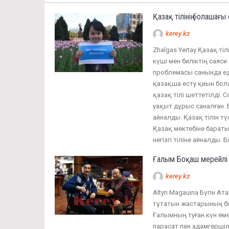
Қазақ тілінің болашағы
kerey.kz
Zhalgas Yertay Қазақ ті
күші мен биліктің саяс
проблемасы санында еді
қазақша есту қиын бола
қазақ тілі шеттетілді. 
уақыт дұрыс саналған. Б
айналды. Қазақ тілін т
Қазақ мектебіне бараты
негізгі тіліне айналды. 
Ғалым Боқаш мерейлі
kerey.kz
Altyn Magauina Бүгін А
тұтатын жастарының бір
Ғалымның туған күн еме
парасат пен адамгершілі