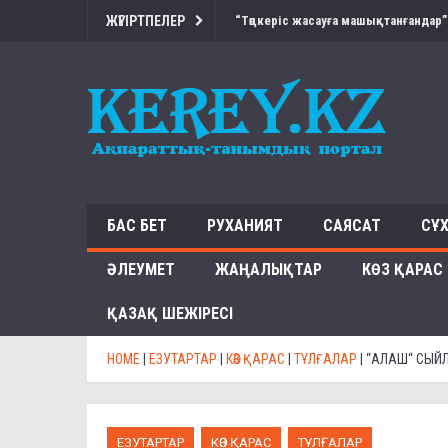
ЖҮГІРТПЕЛЕР
“Төңкеріс жасауға машықтанғандар”
БАС БЕТ
РУХАНИЯТ
САЯСАТ
СҰ
ӘЛЕУМЕТ
ЖАҢАЛЫҚТАР
КӨЗ ҚАРАС
ҚАЗАҚ ШЕЖІРЕСІ
HOME
|
ЕЗУТАРТАР
|
КӨЗ ҚАРАС
|
ТҰЛҒАЛАР
|
“АЛАШ“ СЫЙЛ
ЕЗУТАРТАР
КӨЗ ҚАРАС
ТҰЛҒАЛАР