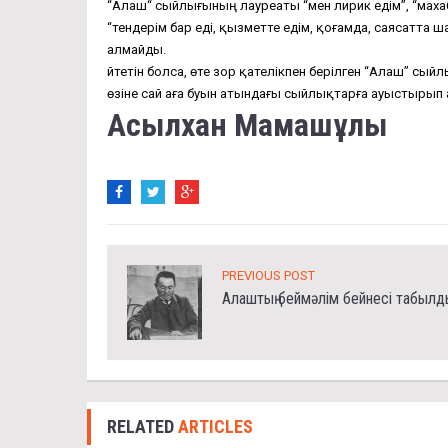
“Алаш“ сыйлығының лауреаты “мен лирик едім”, “махаб
“тендерім бар еді, қызметте едім, қоғамда, саясатта
алмайды.
Өйтетін болса, өте зор қателікпен берілген “Алаш” с
өзіне сай аға буын атындағы сыйлықтарға ауыстырып 
Асылхан Мамашұлы
PREVIOUS POST
Алаштың беймәлім бейнесі табылд
RELATED
ARTICLES