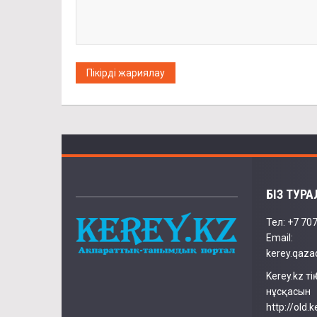
БІЗ ТУРА
Тел: +7 70
Email:
kerey.qaz
Kerey.kz ті
нұсқасын
http://old.