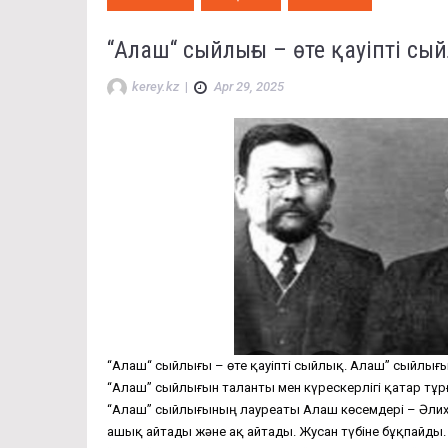
“Алаш“ сыйлығы – өте қауіпті сы
kerey.kz
|
Apr 29, 2025
“Алаш“ сыйлығы – өте қауіпті сыйлық. Алаш” сыйлығын 
“Алаш” сыйлығын таланты мен күрескерлігі қатар тұр
“Алаш” сыйлығының лауреаты Алаш көсемдері – Әлиха
ашық айтады және ақ айтады. Жусан түбіне бұқпайды.