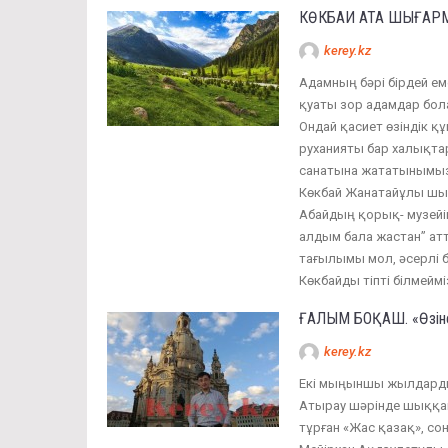
КӨКБАЙ АТА ШЫҒАРМ
kerey.kz
Адамның бәрі бірдей ем
қуаты зор адамдар бола
Ондай қасиет өзіндік 
руханияты бар халықтар
санатына жататынымызд
Көкбай Жанатайұлы ш
Абайдың қорық- музейі
алдым бала жастан” атт
тағылымы мол, әсерлі 
Көкбайды тіпті білмеймі
ҒАЛЫМ БОҚАШ. «Өзіне 
kerey.kz
Екі мыңыншы жылдарды
Атырау шәрінде шыққан
тұрған «Жас қазақ», со