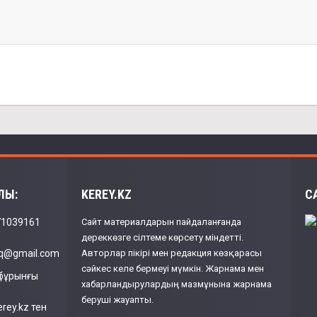
ЛЫ:
KEREY.KZ
С
71039161
Сайт материалдарын пайдаланғанда
дереккөзге сілтеме көрсету міндетті.
aq@gmail.com
Авторлар пікірі мен редакция көзқарасы
сәйкес келе бермеуі мүмкін. Жарнама мен
ң бұрынғы
хабарландырулардың мазмұнына жарнама
беруші жауапты.
kerey.kz тен