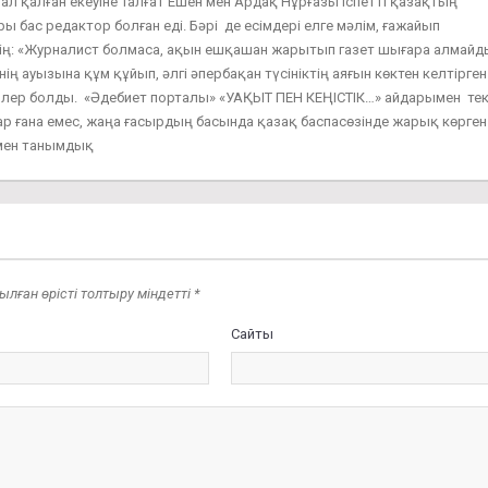
ал қалған екеуіне Талғат Ешен мен Ардақ Нұрғазы іспетті қазақтың
ы бас редактор болған еді. Бәрі де есімдері елге мәлім, ғажайып
дің: «Журналист болмаса, ақын ешқашан жарытып газет шығара алмайд
ің ауызына құм құйып, әлгі әпербақан түсініктің аяғын көктен келтірген
лер болды. «Әдебиет порталы» «УАҚЫТ ПЕН КЕҢІСТІК…» айдарымен те
р ғана емес, жаңа ғасырдың басында қазақ баспасөзінде жарық көрген
 мен танымдық
ған өрісті толтыру міндетті *
Сайты