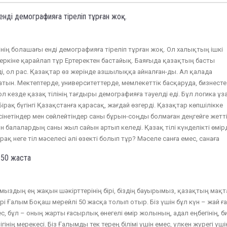
 енді демографияға тіреліп тұрған жоқ.
лінің болашағы енді демографияға тіреліп тұрған жоқ. Ол халықтың ішкі
и еркіне қарайлап тұр Ертеректен бастайық. Баяғыда қазақтың басты
, ол рас. Қазақтар өз жерінде азшылыққа айналған-ды. Ал қалада
тын. Мектептерде, университеттерде, мемлекеттік басқаруда, бизнесте
Сол кезде қазақ тілінің тағдыры демографияға тәуелді еді. Бұл логика ұз
ірақ бүгінгі Қазақстанға қарасақ, жағдай өзгерді. Қазақтар көпшілікке
үсінетіндер мен сөйлейтіндер саны бұрын-соңды болмаған деңгейге жетті
н балалардың саны жыл сайын артып келеді. Қазақ тілі күнделікті өмір
Бірақ неге тіл мәселесі әлі өзекті болып тұр? Мәселе санға емес, санаға
 50 жаста
тамыздың ең жақын шәкірттерінің бірі, біздің бауырымыз, қазақтың мақт
і Ғалым Боқаш мерейлі 50 жасқа толып отыр. Біз үшін бұл күн – жай ғ
с, бұл – оның жарты ғасырлық өнегелі өмір жолының, адал еңбегінің, би
гінің мерекесі. Біз Ғалымды тек терең білімі үшін емес, үлкен жүрегі үші