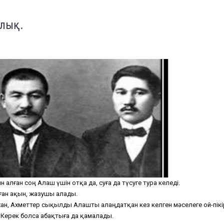
йлық.
алған соң Алаш үшін отқа да, суға да түсуге тура келеді.
ған ақын, жазушы алады.
н, Ахметтер сықылды Алашты алаңдатқан кез келген мәселеге ой-пікі
 Керек болса абақтыға да қамалады.