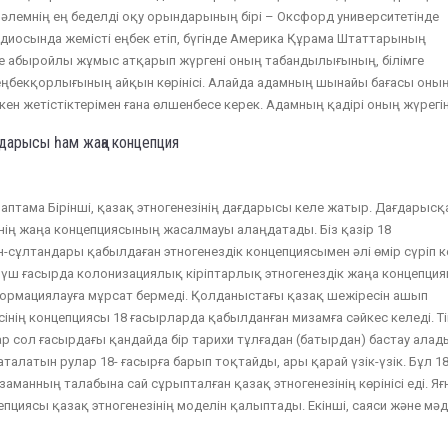
әлемнің ең беделді оқу орындарының бірі – Оксфорд университетінде
адиосында жемісті еңбек етіп, бүгінде Америка Құрама Штаттарының
е абыройлы жұмыс атқарып жүргені оның табандылығының, білімге
ңбекқорлығының айқын көрінісі. Алайда адамның шынайы бағасы оны
ен жетістіктерімен ғана өлшенбесе керек. Адамның қадірі оның жүрегі
ағдарысы һам жаңа концепция
аптама Бірінші, қазақ этногенезінің дағдарысы келе жатыр. Дағдарысқ
нің жаңа концепциясының жасалмауы алаңдатады. Біз қазір 18
-сұлтандары қабылдаған этногенездік концепциясымен әлі өмір сүріп к
і үш ғасырда колонизациялық кіріптарлық этногенездік жаңа концепци
ормациялауға мұрсат бермеді. Қолданыстағы қазақ шежіресін ашып
інің концепциясы 18 ғасырларда қабылданған мизамға сәйкес келеді. Ті
р сол ғасырдағы қандайда бір тарихи тұлғадан (батырдан) бастау алад
талатын рулар 18- ғасырға барып тоқтайды, ары қарай үзік-үзік. Бұл 18
аманның талабына сай сұрыпталған қазақ этногенезінің көрінісі еді. Яғ
епциясы қазақ этногенезінің моделін қалыптады. Екінші, саяси және мә