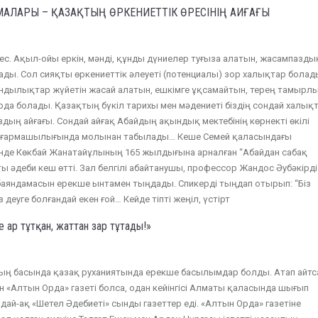
АЛАРЫ – ҚАЗАҚТЫҢ ӨРКЕНИЕТТІК ӨРЕСІНІҢ АЙҒАҒЫ
ес. Ақыл-ойы еркін, мәнді, құнды дүниелер туғыза алатын, жасампазды
ды. Сол сияқты өркениеттік әлеуеті (потенциалы) зор халықтар болад
құндылықтар жүйетін жасай алатын, ешкімге ұқсамайтын, терең тамырл
да болады. Қазақтың бүкіл тарихы мен мәдениеті біздің сондай халық
ың айғағы. Сондай айғақ Абайдың ақындық мектебінің көрнекті өкілі
ығармашылығында молынан табылады… Кеше Семей қаласындағы
нде Көкбай Жанатайұлының 165 жылдығына арналған “Абайдан сабақ
ы әдеби кеш өтті. Зал белгілі абайтанушы, профессор Жандос Әубәкірд
баяндамасын ерекше ынтамен тыңдады. Спикерді тыңдап отырып: “Біз
з деуге болғандай екен ғой… Кейде тіпті жеңіл, үстірт
ар тұтқан, жаттан зар тұтады!»
ң басында қазақ руханиятында ерекше басылымдар болды. Атап айтс
 «Алтын Орда» газеті болса, одан кейінгісі Алматы қаласында шығып
ндай-ақ «Шетел Әдебиеті» сынды газеттер еді. «Алтын Орда» газетіне