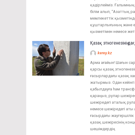
қадірлейміз. Ғалымның 
білім алып, “Азаттық р
мемлекеттік қызметінд
құштарлығының және е
қызметімен немесе жетк
Қазақ этногенезінің д
kerey.kz
Арма ағайын! Шағын сар
қарсы қазақ этногенезі
ғасырлардағы қазақ хан
жатырмыз. Одан кейінг
қабылдауға һәм трансф
қараңыз, рулар шежірес
шежіредегі аталық рула
немесе шежіредегі аты а
ғасырдағы жаугершілік з
қазақ шежіресінің конц
шешімдердің