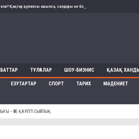
 кім? Қаңтар құпиясы ашылса, салдары не болады? Депутатпен сұхбат
ХБАТТАР
ТҰЛҒАЛАР
ШОУ-БИЗНИС
ҚАЗАҚ ХАНДЫ
ЕЗУТАРТАР
СПОРТ
ТАРИХ
МӘДЕНИЕТ
ЫҒЫ – ӨТЕ ҚАУІПТІ СЫЙЛЫҚ.