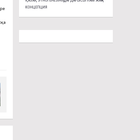
ҚАЗАҚ ЭТНОГЕНЕЗІНІҢ ДАҒДАРЫСЫ ҺАМ ЖАҢА
КОНЦЕПЦИЯ
үре
сқа