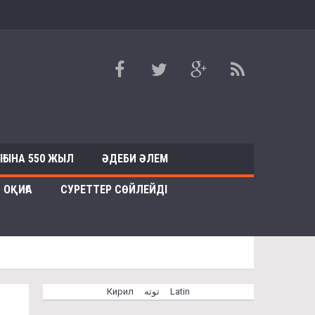
ҒЫНА 550 ЖЫЛ
ӘДЕБИ ӘЛЕМ
ОҚИҒА
СУРЕТТЕР СӨЙЛЕЙДІ
Кирил
توتە
Latin