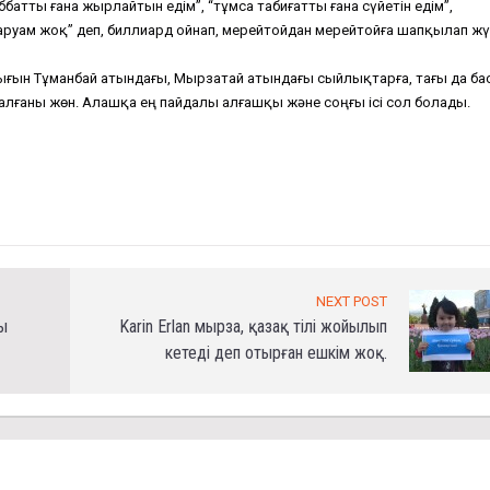
батты ғана жырлайтын едім”, “тұмса табиғатты ғана сүйетін едім”,
 шаруам жоқ” деп, биллиард ойнап, мерейтойдан мерейтойға шапқылап ж
ыйлығын Тұманбай атындағы, Мырзатай атындағы сыйлықтарға, тағы да ба
алғаны жөн. Алашқа ең пайдалы алғашқы және соңғы ісі сол болады.
NEXT POST
ы
Karin Erlan мырза, қазақ тілі жойылып
кетеді деп отырған ешкім жоқ.