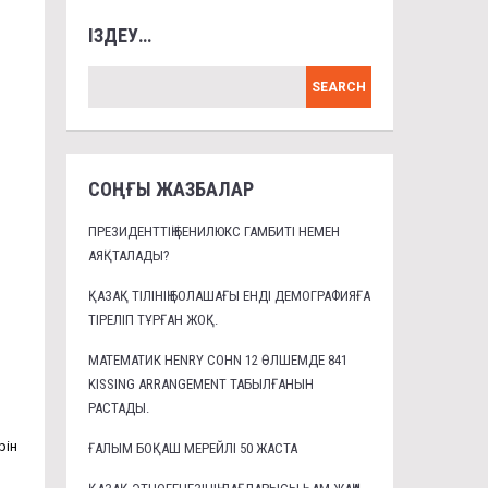
ІЗДЕУ…
СОҢҒЫ ЖАЗБАЛАР
ПРЕЗИДЕНТТІҢ БЕНИЛЮКС ГАМБИТІ НЕМЕН
АЯҚТАЛАДЫ?
ҚАЗАҚ ТІЛІНІҢ БОЛАШАҒЫ ЕНДІ ДЕМОГРАФИЯҒА
ТІРЕЛІП ТҰРҒАН ЖОҚ.
МАТЕМАТИК HENRY COHN 12 ӨЛШЕМДЕ 841
KISSING ARRANGEMENT ТАБЫЛҒАНЫН
РАСТАДЫ.
рін
ҒАЛЫМ БОҚАШ МЕРЕЙЛІ 50 ЖАСТА