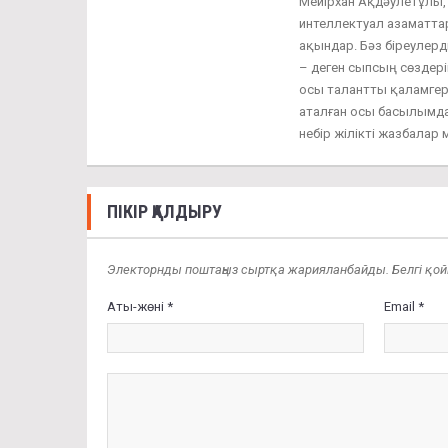
Мейірхан Ақдәулетұлы, 
интеллектуал азаматтар
ақындар. Бәз біреулер
– деген сыпсың сөздерін
осы талантты қаламгер
аталған осы басылымда
небір жілікті жазбалар
ПІКІР ҚАЛДЫРУ
Электорнды поштаңыз сыртқа жарияланбайды. Белгі қойыл
Аты-жөні *
Email *