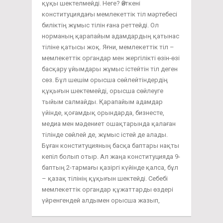
құқы шектелмейді. Неге? Өйткені
конституциядағы мемлекеттік тіл мәртебесі
биліктің жұмыс тілін ғана реттейді. Ол
норманың қарапайым адамдардың қатынас
тіліне қатысы жоқ. Яғни, мемлекеттік тіл –
мемлекеттік органдар мен жергілікті өзін-өзі
басқару ұйымдары жұмыс істейтін тіл деген
сөз. Бұл шешім орысша сөйлейтіндердің
құқығын шектемейді, орысша сөйлеуге
тыйым салмайды. Қарапайым адамдар
үйінде, қоғамдық орындарда, бизнесте,
медиа мен мәдениет ошақтарында қалаған
тілінде сөйлей де, жұмыс істей де алады.
Бұған конституцияның басқа баптары нақты
кепіл болып отыр. Ал жаңа конституцияда 9-
баптың 2-тармағы қазіргі күйінде қалса, бұл
– қазақ тілінің құқығын шектейді. Себебі
мемлекеттік органдар құжаттарды өздері
үйренгендей алдымен орысша жазып,