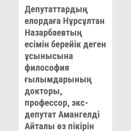
Депутаттардың
елордаға Нұрсұлтан
Назарбаевтың
есімін берейік деген
ұсынысына
философия
ғылымдарының
докторы,
профессор, экс-
депутат Амангелді
Айталы өз пікірін