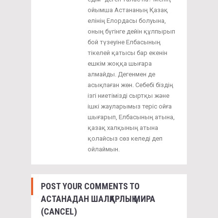
ойымша Астананың Қазақ
елінің Елордасы болуына,
оның бүгінге дейін құлпырып
бой түзеуіне Елбасының
тікелей қатысы бар екенін
ешкім жоққа шығара
алмайды. Дегенмен де
асықпаған жөн. Себебі біздің
ізгі ниетімізді сыртқы және
ішкі жауларымыз теріс ойға
шығарып, Елбасының атына,
қазақ халқының атына
қолайсыз сөз келеді деп
ойлаймын.
POST YOUR COMMENTS TO
АСТАНАДАН ШАЛҚАРЛЫҚ МИРА
(CANCEL)