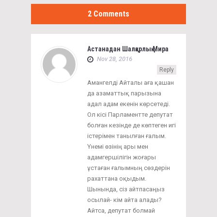
2 Comments
Астанадан Шалқарлық Мира
Nov 28, 2016
Reply
Амангелді Айталы аға қашан
да азаматтық парызына
адал адам екенін көрсетеді.
Ол кісі Парламентте депутат
болған кезінде де көптеген игі
істерімен танылған ғалым.
Үнемі өзінің ары мен
адамгершілігін жоғары
ұстаған ғалымның сөздерін
рахаттана оқыдым.
Шынында, сіз айтпасаңыз
осылай- кім айта алады?
Айтса, депутат болмай