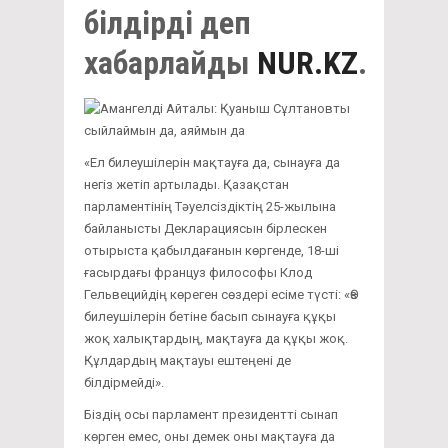
білдірді деп
хабарлайды
NUR.KZ
.
«Ел билеушілерін мақтауға да, сынауға да
негіз жетіп артылады. Қазақстан
парламентінің Тәуелсіздіктің 25-жылына
байланысты Декларациясын бірлескен
отырыста қабылдағанын көргенде, 18-ші
ғасырдағы француз философы Клод
Гельвецийдің көреген сөздері есіме түсті: «Өз
билеушілерін бетіне басып сынауға құқы
жоқ халықтардың, мақтауға да құқы жоқ.
Құлдардың мақтауы ештеңені де
білдірмейді».
Біздің осы парламент президентті сынап
көрген емес, оны демек оны мақтауға да