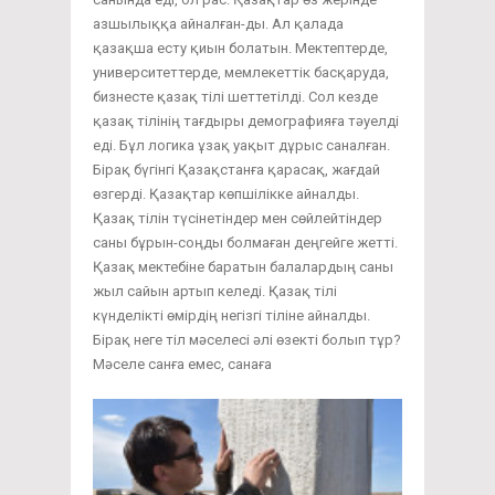
азшылыққа айналған-ды. Ал қалада
қазақша есту қиын болатын. Мектептерде,
университеттерде, мемлекеттік басқаруда,
бизнесте қазақ тілі шеттетілді. Сол кезде
қазақ тілінің тағдыры демографияға тәуелді
еді. Бұл логика ұзақ уақыт дұрыс саналған.
Бірақ бүгінгі Қазақстанға қарасақ, жағдай
өзгерді. Қазақтар көпшілікке айналды.
Қазақ тілін түсінетіндер мен сөйлейтіндер
саны бұрын-соңды болмаған деңгейге жетті.
Қазақ мектебіне баратын балалардың саны
жыл сайын артып келеді. Қазақ тілі
күнделікті өмірдің негізгі тіліне айналды.
Бірақ неге тіл мәселесі әлі өзекті болып тұр?
Мәселе санға емес, санаға