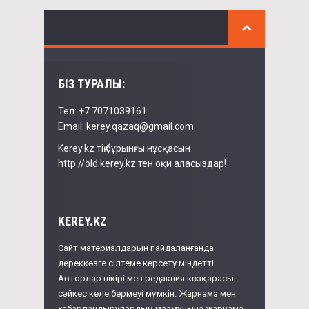
БІЗ ТУРАЛЫ:
Тел: +7 7071039161
Email: kerey.qazaq@gmail.com
Kerey.kz тің бұрынғы нұсқасын
http://old.kerey.kz тен оқи аласыздар!
KEREY.KZ
Сайт материалдарын пайдаланғанда
дереккөзге сілтеме көрсету міндетті.
Авторлар пікірі мен редакция көзқарасы
сәйкес келе бермеуі мүмкін. Жарнама мен
хабарландырулардың мазмұнына жарнама