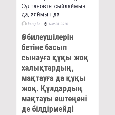
Сұлтановты сыйлаймын
да, аяймын да
kerey.kz
|
Nov 26, 2016
Өз билеушілерін
бетіне басып
сынауға құқы жоқ
халықтардың,
мақтауға да құқы
жоқ. Құлдардың
мақтауы ештеңені
де білдірмейді