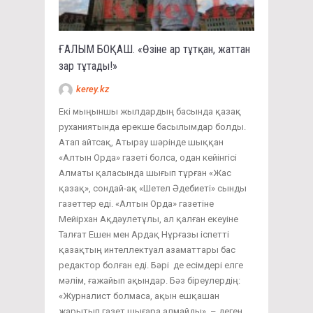
ҒАЛЫМ БОҚАШ. «Өзіне ар тұтқан, жаттан
зар тұтады!»
kerey.kz
Екі мыңыншы жылдардың басында қазақ
руханиятында ерекше басылымдар болды.
Атап айтсақ, Атырау шәрінде шыққан
«Алтын Орда» газеті болса, одан кейінгісі
Алматы қаласында шығып тұрған «Жас
қазақ», сондай-ақ «Шетел Әдебиеті» сынды
газеттер еді. «Алтын Орда» газетіне
Мейірхан Ақдәулетұлы, ал қалған екеуіне
Талғат Ешен мен Ардақ Нұрғазы іспетті
қазақтың интеллектуал азаматтары бас
редактор болған еді. Бәрі де есімдері елге
мәлім, ғажайып ақындар. Бәз біреулердің:
«Журналист болмаса, ақын ешқашан
жарытып газет шығара алмайды», – деген