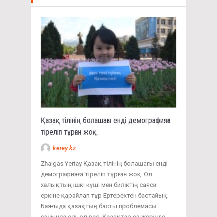
Қазақ тілінің болашағы енді демографияға
тіреліп тұрған жоқ.
kerey.kz
Zhalgas Yertay Қазақ тілінің болашағы енді
демографияға тіреліп тұрған жоқ. Ол
халықтың ішкі күші мен биліктің саяси
еркіне қарайлап тұр Ертеректен бастайық.
Баяғыда қазақтың басты проблемасы
санында еді, ол рас. Қазақтар өз жерінде