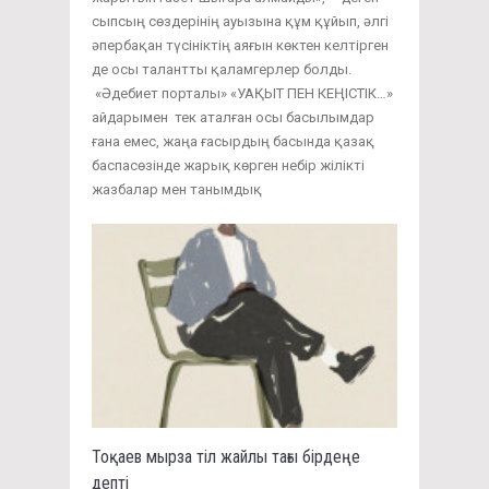
сыпсың сөздерінің ауызына құм құйып, әлгі
әпербақан түсініктің аяғын көктен келтірген
де осы талантты қаламгерлер болды.
«Әдебиет порталы» «УАҚЫТ ПЕН КЕҢІСТІК…»
айдарымен тек аталған осы басылымдар
ғана емес, жаңа ғасырдың басында қазақ
баспасөзінде жарық көрген небір жілікті
жазбалар мен танымдық
Тоқаев мырза тіл жайлы тағы бірдеңе
депті