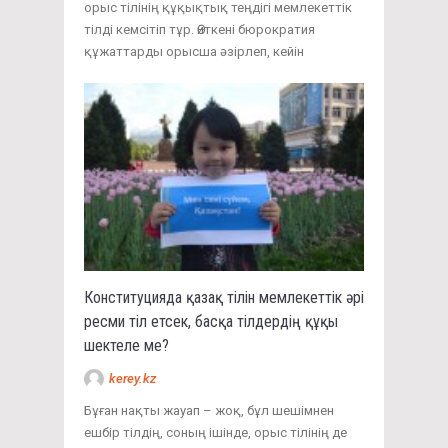
орыс тілінің құқықтық теңдігі мемлекеттік
тілді кемсітіп тұр. Өйткені бюрократия
құжаттарды орысша әзірлеп, кейін
Конституцияда қазақ тілін мемлекеттік әрі
ресми тіл етсек, басқа тілдердің құқы
шектеле ме?
kerey.kz
Бұған нақты жауап – жоқ, бұл шешімнен
ешбір тілдің, соның ішінде, орыс тілінің де