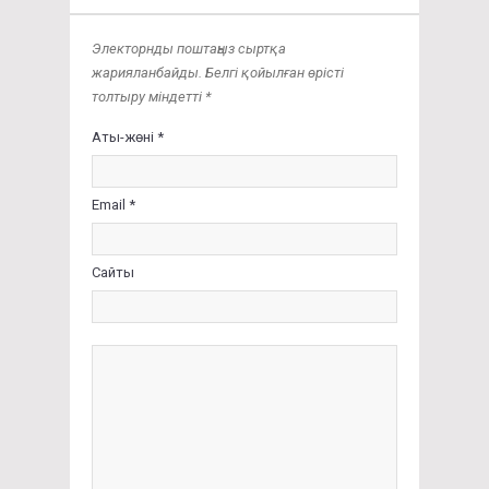
Электорнды поштаңыз сыртқа
жарияланбайды. Белгі қойылған өрісті
толтыру міндетті *
Аты-жөні *
Email *
Сайты