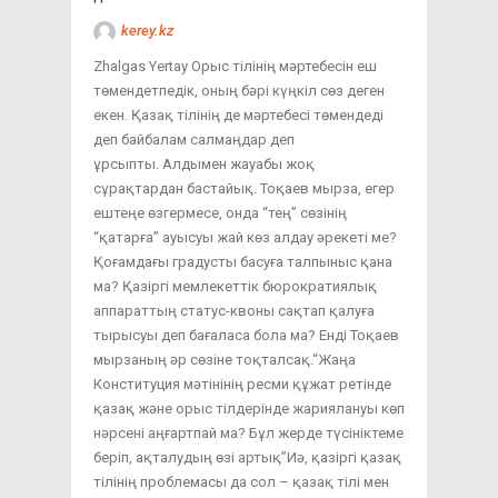
kerey.kz
Zhalgas Yertay Орыс тілінің мәртебесін еш
төмендетпедік, оның бәрі күңкіл сөз деген
екен. Қазақ тілінің де мәртебесі төмендеді
деп байбалам салмаңдар деп
ұрсыпты. Алдымен жауабы жоқ
сұрақтардан бастайық. Тоқаев мырза, егер
ештеңе өзгермесе, онда “тең” сөзінің
“қатарға” ауысуы жай көз алдау әрекеті ме?
Қоғамдағы градусты басуға талпыныс қана
ма? Қазіргі мемлекеттік бюрократиялық
аппараттың статус-квоны сақтап қалуға
тырысуы деп бағаласа бола ма? Енді Тоқаев
мырзаның әр сөзіне тоқталсақ.“Жаңа
Конституция мәтінінің ресми құжат ретінде
қазақ және орыс тілдерінде жариялануы көп
нәрсені аңғартпай ма? Бұл жерде түсініктеме
беріп, ақталудың өзі артық”Иә, қазіргі қазақ
тілінің проблемасы да сол – қазақ тілі мен