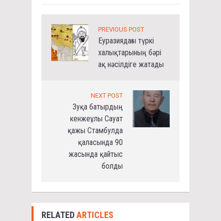
PREVIOUS POST
Еуразиядағы түркі
халықтарының бәрі
ақ нәсілдіге жатады
NEXT POST
Зуқа батырдың
кенжеұлы Сауат
қажы Стамбулда
қаласында 90
жасында қайтыс
болды
RELATED
ARTICLES