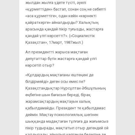
жылдан жылға үдете түсті, әуелі
«құрметтіден» бастап, сонан соң не себепті
«аса құрметтіге», одан кейін «көрнекті
қайраткерге» айналдырды? Халықтың
арасында қандай пікір туғызды, жастарға
қандай үлгі көрсетті?». («Социалистік
Қазақстан», 17март, 1987жыл.)
Ал президентті жарыса мақтаған
депутаттар бүгін жастарға қандай үлгі
көрсетіп отыр?
«Құлдардың мақтағаны ештеңені де
білдірмейді» деген осы емес пе?
Қазақстандықтар Нұрсұлтан Әбішұлының
еңбегіне шын бағасын береді, бірақ
жарамсақтардың мақтауын халық
қабылдамайды. Президент те қабылдамас
деймін. Мақтау психологиялық шегінен
шыққанда мадақтаған тұлғаға да жағымсыз
пікір тудырады, мақтатып отыр дегендей ой
қалдырады, айналып келгенде беделіне де