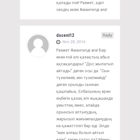
қалады ғой! Рахмет, әділ
сөздің әкімі Амангелді аға!
docent12
Reply
Nov 28, 2016
Рахмет Амангелді аға! Бар
екен ғой әлі қазақтың абыз
ақсақалдары! “Дос жылатып
айтады” деген осы да. “Сын
түзелмей, мін түзелмейді”
деген орынды сыннан
қашпайық. Елбасының ерен
еңбегін қазақ елі ешқашанда
ұмытпақ емес, алайда
орынсыз аптығудың,
жарысып жағымпазданудың
не қажеттілігі бар еді. Әлде
“мен алғаш болып айтып
едім” деген талас па? Менің