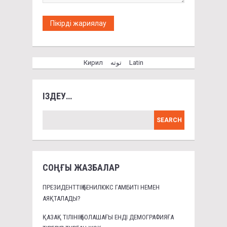
Кирил
توتە
Latin
ІЗДЕУ…
СОҢҒЫ ЖАЗБАЛАР
ПРЕЗИДЕНТТІҢ БЕНИЛЮКС ГАМБИТІ НЕМЕН
АЯҚТАЛАДЫ?
ҚАЗАҚ ТІЛІНІҢ БОЛАШАҒЫ ЕНДІ ДЕМОГРАФИЯҒА