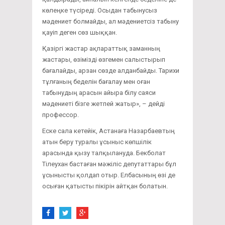
көлеңке түсіреді. Осыдан табынусыз
мәдениет болмайды, ал мәдениетсіз табыну
қауіп деген сөз шыққан.
Қазіргі жастар ақпараттық заманның
жастары, өзімізді өзгемен салыстырып
бағалайды, арзан сөзде алданбайды. Тарихи
тұлғаның беделін бағалау мен оған
табынудың арасын айыра білу саяси
мәдениеті бізге жетпей жатыр», – дейді
профессор.
Еске сала кетейік, Астанаға Назарбаевтың
атын беру туралы ұсыныс көпшілік
арасында қызу талқылануда. Бекболат
Тілеухан бастаған мәжіліс депутаттары бұл
ұсынысты қолдап отыр. Елбасының өзі де
осыған қатысты пікірін айтқан болатын.