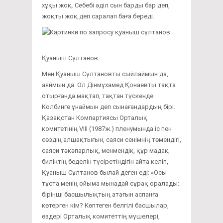
хұқы жоқ. Себебі әділ сын барды бар деп,
жоқты жоқ деп саралап баға береді.
Қуаныш Сұлтанов
Мен Қуаныш Сұлтановты сыйлаймын да,
аяймын да. Ол Дінмұхамед Қонаевты тақта
отырғанда мақтап, тақтан түскенде
Колбинге ұнаймын деп сынағандардың бірі.
Қазақстан Компартиясы Орталық
комитетінің VІІІ (1987ж.) пленумында іс пен
сөздің алшақтығын, саяси сенімнің төмендігі,
саяси тәкәпарлық, менмендік, құр мадақ
биліктің беделін түсіретіндігін айта келіп,
Қуаныш Сұлтанов былай деген еді: «Осы
тұста менің ойыма мынадай сұрақ оралады:
бірінші басшылықтың атағын аспанға
көтерген кім? Көптеген белгілі басшылар,
өздері Орталық комитеттің мүшелері,