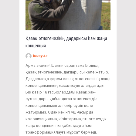
Қазақ этногенезінің дағдарысы һам жаңа
концепция
kerey.kz
Арма ағайын! Шағын сараптама Бірінші,
қазақ этногенезінің дағдарысы келе жатыр.
Дағдарысқа қарсы қазақ этногенезінің жаңа
концепциясының жасалмауы алаңдатады.
Біз қазір 18 ғасырлардағы қазақ хан-
сұлтандары қабылдаған этногенездік
концепциясымен әлі өмір сүріп келе
жатырмыз. Одан кейінгі үш ғасырда
колонизациялық кіріптарлық этногенездік
жаңа концепцияны қабылдауға һәм
трансформациялауға мұрсат бермеді.