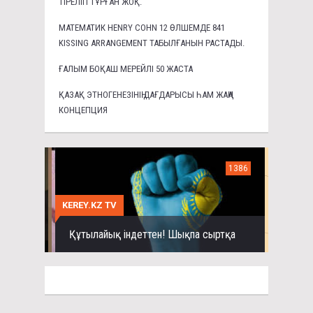
ТІРЕЛІП ТҰРҒАН ЖОҚ.
МАТЕМАТИК HENRY COHN 12 ӨЛШЕМДЕ 841
KISSING ARRANGEMENT ТАБЫЛҒАНЫН РАСТАДЫ.
ҒАЛЫМ БОҚАШ МЕРЕЙЛІ 50 ЖАСТА
ҚАЗАҚ ЭТНОГЕНЕЗІНІҢ ДАҒДАРЫСЫ ҺАМ ЖАҢА
КОНЦЕПЦИЯ
1386
KEREY.KZ TV
Құтылайық індеттен! Шықпа сыртқа