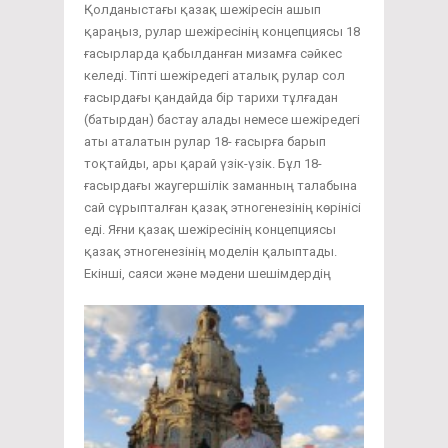
Қолданыстағы қазақ шежіресін ашып
қараңыз, рулар шежіресінің концепциясы 18
ғасырларда қабылданған мизамға сәйкес
келеді. Тіпті шежіредегі аталық рулар сол
ғасырдағы қандайда бір тарихи тұлғадан
(батырдан) бастау алады немесе шежіредегі
аты аталатын рулар 18- ғасырға барып
тоқтайды, ары қарай үзік-үзік. Бұл 18-
ғасырдағы жаугершілік заманның талабына
сай сұрыпталған қазақ этногенезінің көрінісі
еді. Яғни қазақ шежіресінің концепциясы
қазақ этногенезінің моделін қалыптады.
Екінші, саяси және мәдени шешімдердің