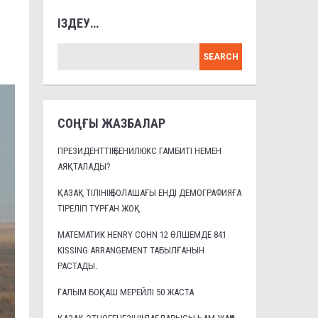
ІЗДЕУ…
СОҢҒЫ ЖАЗБАЛАР
ПРЕЗИДЕНТТІҢ БЕНИЛЮКС ГАМБИТІ НЕМЕН
АЯҚТАЛАДЫ?
ҚАЗАҚ ТІЛІНІҢ БОЛАШАҒЫ ЕНДІ ДЕМОГРАФИЯҒА
ТІРЕЛІП ТҰРҒАН ЖОҚ.
МАТЕМАТИК HENRY COHN 12 ӨЛШЕМДЕ 841
KISSING ARRANGEMENT ТАБЫЛҒАНЫН
РАСТАДЫ.
ҒАЛЫМ БОҚАШ МЕРЕЙЛІ 50 ЖАСТА