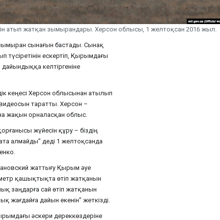
шін атып жатқан зымырандары. Херсон облысы, 1 желтоқсан 2016 жыл.
к зымыран сынағын бастады. Сынақ
п түсіретінін ескертіп, Қырымдағы
 дайындыққа келтіргеніне
дік кеңесі Херсон облысынан атылып
идеосын таратты. Херсон –
а жақын орналасқан облыс.
қорғанысы жүйесін құру – біздің
қтата алмайды” деді 1 желтоқсанда
енко.
жановский жаттығу Қырым әуе
лометр қашықтықта өтіп жатқанын
ық заңдарға сай өтіп жатқанын
ық жағдайға дайын екенін” жеткізді.
Қырымдағы әскери дереккөздеріне