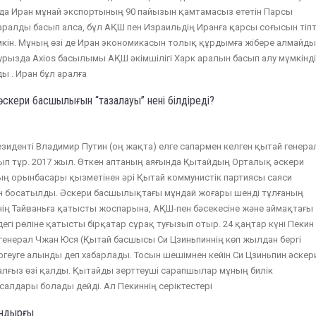
да Иран мұнай экспортының 90 пайызын қамтамасыз ететін Парсы
ралды басып алса, бұл АҚШ пен Израильдің Иранға қарсы соғысын тіпт
кін. Мұның өзі де Иран экономикасын толық құрдымға жібере алмайды
урызда Axios басылымы АҚШ әкімшілігі Харк аралын басып алу мүмкінді
ы . Иран бұл аралға
әскери басшылығын “тазалауы” нені білдіреді?
зиденті Владимир Путин (оң жақта) елге сапармен келген қытай генер
п тұр. 2017 жыл. Өткен аптаның аяғында Қытайдың Орталық әскери
ң орынбасары қызметінен әрі Қытай коммунистік партиясы саяси
н босатылды. Әскери басшылықтағы мұндай жоғары шенді тұлғаның
ің Тайваньға қатысты жоспарына, АҚШ-пен бәсекесіне және аймақтағы
гі рөліне қатысты бірқатар сұрақ туғызып отыр. 24 қаңтар күні Пекин
генерал Чжан Юся (Қытай басшысы Си Цзиньпиннің көп жылдан бергі
тергеуге алынды деп хабарлады. Тосын шешімнен кейін Си Цзиньпин әскер
ғыз өзі қалды. Қытайды зерттеуші сарапшылар мұның билік
салдары болады дейді. Ал Пекиннің серіктестері
ондырғы