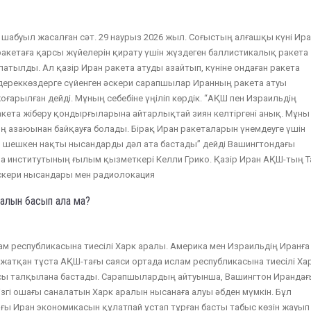
шабуыл жасалған сәт. 29 наурыз 2026 жыл. Соғыстың алғашқы күні Ир
акетаға қарсы жүйелерін қирату үшін жүздеген баллистикалық ракета
ұлатылды. Ал қазір Иран ракета атуды азайтып, күніне ондаған ракета
дереккөздерге сүйенген әскери сарапшылар Иранның ракета атуы
оғарылған дейді. Мұның себебіне үңіліп көрдік. “АҚШ пен Израильдің
ета жіберу қондырғыларына айтарлықтай зиян келтіргені анық. Мұны
 азаюынан байқауға болады. Бірақ Иран ракеталарын үнемдеуге үшін
еп шешкен нақты нысандарды дәл ата бастады” дейді Вашингтондағы
ма институтының ғылым қызметкері Келли Грико. Қазір Иран АҚШ-тың Т
кери нысандары мен радиолокация
алын басып ала ма?
м республикасына тиесілі Харк аралы. Америка мен Израильдің Иранға
атқан тұста АҚШ-тағы саяси ортада ислам республикасына тиесілі Ха
ясы талқылана бастады. Сарапшылардың айтуынша, Вашингтон Ирандағ
згі ошағы саналатын Харк аралын нысанаға алуы әбден мүмкін. Бұл
ғы Иран экономикасын құлатпай ұстап тұрған басты табыс көзін жауып