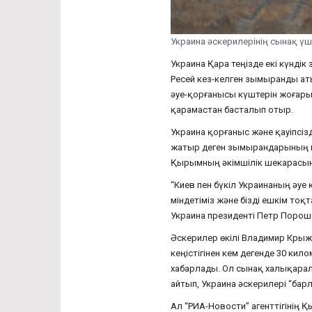
Украина әскерилерінің сынақ ү
Украина Қара теңізде екі күнді
Ресей кез-келген зымыранды аты
әуе-қорғанысы күштерін жоғары
қарамастан басталып отыр.
Украина қорғаныс және қауіпсіз
жатыр деген зымырандарының в
Қырымның әкімшілік шекарасын
“Киев пен бүкіл Украинаның әуе 
міндетіміз және бізді ешкім то
Украина президенті Петр Порош
Әскерилер өкілі Владимир Кры
кеңістігінен кем дегенде 30 ки
хабарлады. Ол сынақ халықарал
айтып, Украина әскерилері “барл
Ал “РИА-Новости” агенттігінің 