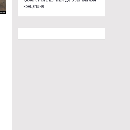
ҚАЗАҚ ЭТНОГЕНЕЗІНІҢ ДАҒДАРЫСЫ ҺАМ ЖАҢА
КОНЦЕПЦИЯ