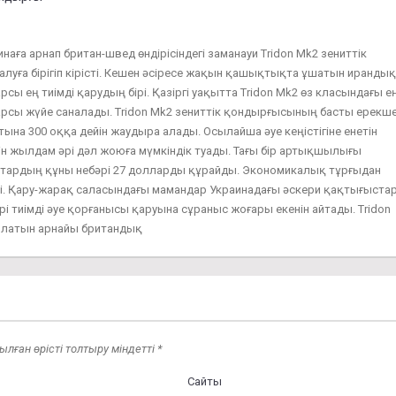
наға арнап британ-швед өндірісіндегі заманауи Tridon Mk2 зениттік
луға бірігіп кірісті. Кешен әсіресе жақын қашықтықта ұшатын ирандық
сы ең тиімді қарудың бірі. Қазіргі уақытта Tridon Mk2 өз класындағы е
рсы жүйе саналады. Tridon Mk2 зениттік қондырғысының басты ерекше
ына 300 оққа дейін жаудыра алады. Осылайша әуе кеңістігіне енетін
н жылдам әрі дәл жоюға мүмкіндік туады. Тағы бір артықшылығы
тардың құны небәрі 27 долларды құрайды. Экономикалық тұрғыдан
йді. Қару-жарақ саласындағы мамандар Украинадағы әскери қақтығыста
рі тиімді әуе қорғанысы қаруына сұраныс жоғары екенін айтады. Tridon
ылатын арнайы британдық
ған өрісті толтыру міндетті *
Сайты