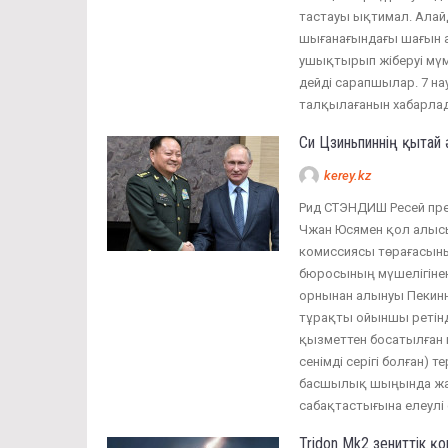
тастауы ықтимал. Алай
шығанағындағы шағын а
ушықтырып жіберуі мүм
дейді сарапшылар. 7 на
талқылағанын хабарлад
Си Цзиньпиннің қытай 
kerey.kz
Рид СТЭНДИШ Ресей пре
Чжан Юсямен қол алысы
комиссиясы төрағасыны
бюросының мүшелігіне
орнынан алынуы Пекинн
тұрақты ойыншы ретінде
қызметтен босатылған 
сенімді серігі болған) 
басшылық шыңында жал
сабақтастығына елеулі 
Tridon Mk2 зениттік қ