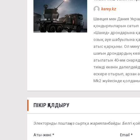
kerey.kz
Швеция мен Дания Украи
қондырғыларын сатып а
«Шахед» дрондарына қар
озық әуе шабуылына қа
атыс қарқыны. Ол минут
шағын дрондардың көзі
атылатын 40-мм снаряд
тиімді екенін дәлелде
ескере отырып, арзан ә
Mk2 жүйесінде қолдан
ПІКІР ҚАЛДЫРУ
Электорнды поштаңыз сыртқа жарияланбайды. Белгі қойыл
Аты-жөні *
Email *