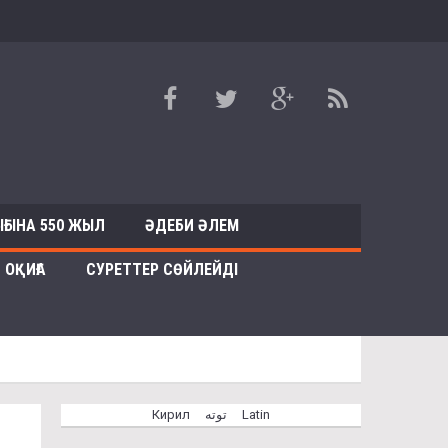
ҒЫНА 550 ЖЫЛ
ӘДЕБИ ӘЛЕМ
ОҚИҒА
СУРЕТТЕР СӨЙЛЕЙДІ
Кирил
توتە
Latin