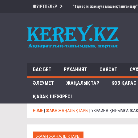
ЖҮГІРТПЕЛЕР
“Төңкеріс жасауға машықтанғандар”
БАС БЕТ
РУХАНИЯТ
САЯСАТ
СҰ
ӘЛЕУМЕТ
ЖАҢАЛЫҚТАР
КӨЗ ҚАРАС
ҚАЗАҚ ШЕЖІРЕСІ
HOME
|
ЖАҺАН ЖАҢАЛЫҚТАРЫ
|
УКРАИНА ҚЫРЫМҒА ЖАҚ
ЖАҺАН ЖАҢАЛЫҚТАРЫ