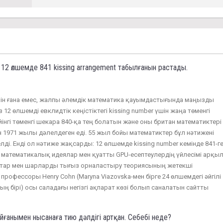
12 өлшемде 841 kissing arrangement табылғанын растады.
ін ғана емес, жалпы әлемдік математика қауымдастығында маңызды
 12 өлшемді евклидтік кеңістіктегі kissing number үшін жаңа төменгі
йінгі төменгі шекара 840-қа тең болатын және оны британ математиктері
 1971 жылы дәлелдеген еді. 55 жыл бойы математиктер бұл нәтижені
ді. Енді ол нәтиже жақсарды: 12 өлшемде kissing number кемінде 841-г
ң математикалық идеялар мен қуатты GPU-есептеулердің үйлесімі арқы
тар мен шарларды тығыз орналастыру теориясының жетекші
профессоры Henry Cohn (Maryna Viazovska-мен бірге 24 өлшемдегі әйгілі
бірі) осы саладағы негізгі ақпарат көзі болып саналатын сайтты
ғанымен нысанаға тию дәлдігі артқан. Себебі неде?