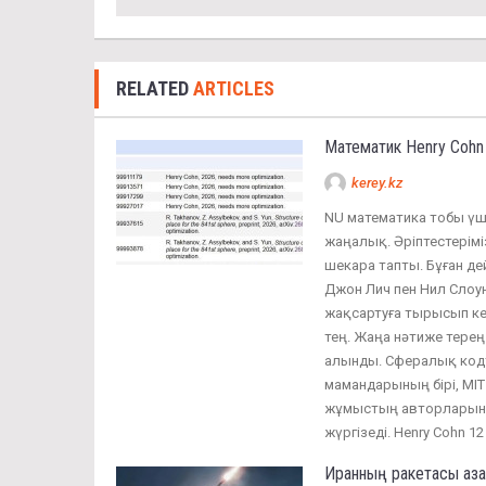
RELATED
ARTICLES
Математик Henry Cohn 
kerey.kz
NU математика тобы үш
жаңалық. Әріптестеріміз
шекара тапты. Бұған де
Джон Лич пен Нил Слоун
жақсартуға тырысып кел
тең. Жаңа нәтиже тере
алынды. Сфералық код
мамандарының бірі, MIT 
жұмыстың авторларының 
жүргізеді. Henry Cohn 12
Иранның ракетасы азай