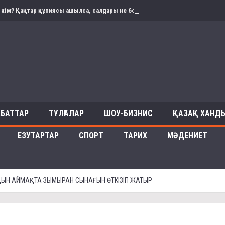
 кім? Қаңтар құпиясы ашылса, салдары не болады? Депутатпен сұхбат
ХБАТТАР
ТҰЛҒАЛАР
ШОУ-БИЗНИС
ҚАЗАҚ ХАНДЫ
ЕЗУТАРТАР
СПОРТ
ТАРИХ
МӘДЕНИЕТ
ЫН АЙМАҚТА ЗЫМЫРАН СЫНАҒЫН ӨТКІЗІП ЖАТЫР