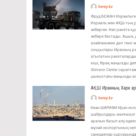
kerey.kz
Фруд БЕЖАН Израильге 
Израиль мен АҚШ-тың р
жіберген. Көп ракета қ
жібере бастады. Ашық 
азайғанымен дәл тиюі ж
соққылары Иранның рак
атылатын ракеталардың
кіші, бірақ маңызды д
Stimson Center сарапта
шығыстағы маңызды әс
АҚШ Иранның Харк ар
kerey.kz
Киан ШАРИФИ Иран исла
шабуылдары жалғасып ж
аралын басып алу иде
мұнай экспортының негі
санкциялар құрсауында