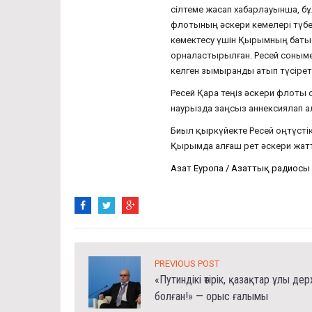
сілтеме жасап хабарлауынша, бұ
флотының әскери кемелері түбект
көмектесу үшін Қырымның баты
орналастырылған. Ресей соныме
келген зымыранды атып түсіреті
Ресей Қара теңіз әскери флот
наурызда заңсыз аннексиялап а
Биыл қыркүйекте Ресей оңтүсті
Қырымда алғаш рет әскери жатт
Азат Еуропа / Азаттық радиосы
PREVIOUS POST
«Путиндікі өтірік, қазақтар ұлы де
болған!» — орыс ғалымы