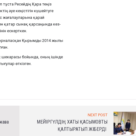
л тұста Ресейдің Қара теңіз
ің әуе кеңістігін күшейтуге
с жағалауларына қарай
н қатар сынақ қарсаңында кез-
нін ескерткен.
ы орналасқан Қырымды 2014 жылы
лған.
к шекарасы бойында, оның ішінде
ығулар өткізген.
NEXT POST
ржава
МЕЙІРГҮЛДІҢ ХАТЫ ҚАСЫМОВТЫ
ҚАЛТЫРАТЫП ЖІБЕРДІ