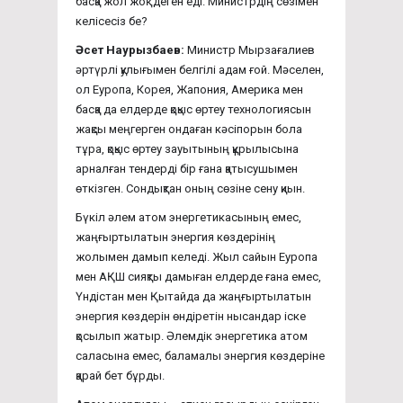
басқа жол жоқ” деген еді. Министрдің сөзімен
келісесіз бе?
Әсет Наурызбаев:
Министр Мырзағалиев
әртүрлі қулығымен белгілі адам ғой. Мәселен,
ол Еуропа, Корея, Жапония, Америка мен
басқа да елдерде қоқыс өртеу технологиясын
жақсы меңгерген ондаған кәсіпорын бола
тұра, қоқыс өртеу зауытының құрылысына
арналған тендерді бір ғана қатысушымен
өткізген. Сондықтан оның сөзіне сену қиын.
Бүкіл әлем атом энергетикасының емес,
жаңғыртылатын энергия көздерінің
жолымен дамып келеді. Жыл сайын Еуропа
мен АҚШ сияқты дамыған елдерде ғана емес,
Үндістан мен Қытайда да жаңғыртылатын
энергия көздерін өндіретін нысандар іске
қосылып жатыр. Әлемдік энергетика атом
саласына емес, баламалы энергия көздеріне
қарай бет бұрды.