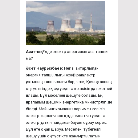
Азаттық:
Елде электр энергиясы аса тапшы
ма?
Әсет Наурызбаев:
Негізі айтарлықтай
энергия тапшылығы жоқ. Бірақ электр
қуатының тапшылығы бар, яғни, Қазақстанның
оңтүстігінде қысқы уақытта кешкісін қуат жетпей
қалады. Бұл мәселені шешуге болады. Ең
қарапайым шешімін энергетика министрлігі де
біледі. Майнинг компанияларымен келісіп,
электр жарығы көп қолданылатын уақытта
электр қуатын пайдаланбауды сұрау керек.
Бұл өте оңай шаруа. Мәселені түбегейлі
шешу үшін оңтүстікте жаңғыртылатын