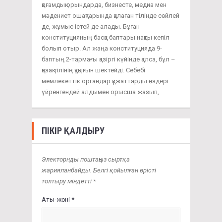
қоғамдық орындарда, бизнесте, медиа мен
мәдениет ошақтарында қалаған тілінде сөйлей
де, жұмыс істей де алады. Бұған
конституцияның басқа баптары нақты кепіл
болып отыр. Ал жаңа конституцияда 9-
баптың 2-тармағы қазіргі күйінде қалса, бұл –
қазақ тілінің құқығын шектейді. Себебі
мемлекеттік органдар құжаттарды өздері
үйренгендей алдымен орысша жазып,
ПІКІР ҚАЛДЫРУ
Электорнды поштаңыз сыртқа
жарияланбайды. Белгі қойылған өрісті
толтыру міндетті *
Аты-жөні *