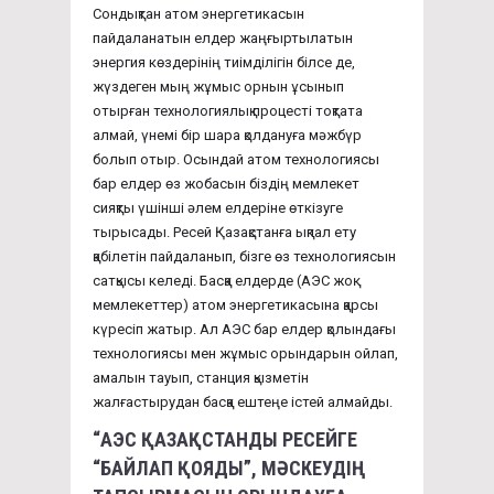
Сондықтан атом энергетикасын
пайдаланатын елдер жаңғыртылатын
энергия көздерінің тиімділігін білсе де,
жүздеген мың жұмыс орнын ұсынып
отырған технологиялық процесті тоқтата
алмай, үнемі бір шара қолдануға мәжбүр
болып отыр. Осындай атом технологиясы
бар елдер өз жобасын біздің мемлекет
сияқты үшінші әлем елдеріне өткізуге
тырысады. Ресей Қазақстанға ықпал ету
қабілетін пайдаланып, бізге өз технологиясын
сатқысы келеді. Басқа елдерде (АЭС жоқ
мемлекеттер) атом энергетикасына қарсы
күресіп жатыр. Ал АЭС бар елдер қолындағы
технологиясы мен жұмыс орындарын ойлап,
амалын тауып, станция қызметін
жалғастырудан басқа ештеңе істей алмайды.
“АЭС ҚАЗАҚСТАНДЫ РЕСЕЙГЕ
“БАЙЛАП ҚОЯДЫ”, МӘСКЕУДІҢ