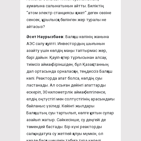
аумағына салынатынын айтты. Биліктің
“атом электр станциясы қажет” деген сөзіне
сенсек, құрылысқа бөлінген жер туралы не
айтасыз?
Әсет Наурызбаев:
Балқаш көлінің жанына
АЭС салу қауіпті. Инвестордың шығынын
азайту үшін көлдің маңы таптырмас жер,
бәрі дайын. Қауіп-қатер тұрғысынан алсақ,
тиімсіз аймақ. Біріншіден, бұл Қазақстанның
дәл ортасында орналасқан, теңдессіз Балқаш
көлі. Реакторда апат болса, көлдің суы
ластанады. Ал осыған дейінгі апаттарды
ескеріп, 30 километрлік аймақ белгіленсе,
елдің оңтүстігі мен солтүстігінің арасындағы
байланыс үзіледі. Кейінгі жылдары
Балқаштың суы тартылып, көлге құятын сулар
азайып жатыр. Сәйкесінше, су деңгейі де
төмендей бастады. Бір күні реакторды
салқындатуға су жетпей қалуы мүмкін, ол
кезде басқа шешімін табуға тура келеді.