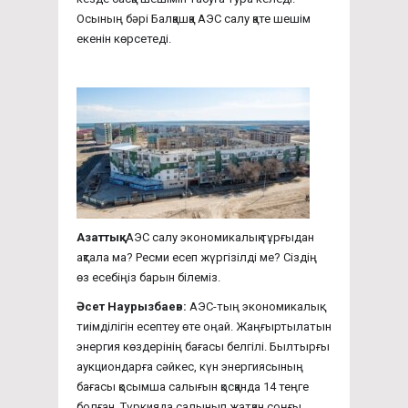
Осының бәрі Балқашқа АЭС салу қате шешім
екенін көрсетеді.
Азаттық:
АЭС салу экономикалық тұрғыдан
ақтала ма? Ресми есеп жүргізілді ме? Сіздің
өз есебіңіз барын білеміз.
Әсет Наурызбаев:
АЭС-тың экономикалық
тиімділігін есептеу өте оңай. Жаңғыртылатын
энергия көздерінің бағасы белгілі. Былтырғы
аукциондарға сәйкес, күн энергиясының
бағасы қосымша салығын қосқанда 14 теңге
болған. Түркияда салынып жатқан соңғы