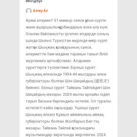
өкілдері
kerey.kz
Арма әлеумет! 31 мамыр саяси қуғын-сүргін
және ашаршылық құрбандарын еске алу күні.
Осыған байланысты іргелес елдерде соның
ішінде Шығыс Түркістан өңірінде өмір сүріп
жатқан Шыңжаң қазақтарының саяси,
әлеуметтік һәм мәдени тарихын танып біліп
жүргеніміз артық болмас. Алдымен
суреттерге түсініктеме: Бірінші сурет:
Шыңжаң өлкесінде 1934-44 жылдары өлке
губернаторы болған Шэн Шицайдың (盛世才)
бейнесі. Екінші сурет: Тайвань Тайпэйдегі Шэн
Шицайдың мазары. 2024 жылы арнайы іздеп
тауып басына барғандағы естелік. Ол туралы
естелікті кейін оқисыздар. Үшінші сурет:
Шыңжаң өлкесі Құмыл аймағының аймақ
губернаторы болған Жолбарыс Бег-тің
мазары. Тайвань Тайпэй қаласындағы
мұсылмандар зиратында жерленген. 2024