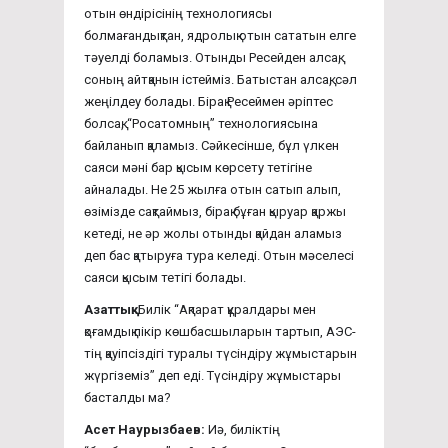
отын өндірісінің технологиясы
болмағандықтан, ядролық отын сататын елге
тәуелді боламыз. Отынды Ресейден алсақ,
соның айтқанын істейміз. Батыстан алсақ, сәл
жеңілдеу болады. Бірақ Ресеймен әріптес
болсақ, “Росатомның” технологиясына
байланып қаламыз. Сәйкесінше, бұл үлкен
саяси мәні бар қысым көрсету тетігіне
айналады. Не 25 жылға отын сатып алып,
өзімізде сақтаймыз, бірақ бұған қыруар қаржы
кетеді, не әр жолы отынды қайдан аламыз
деп бас қатыруға тура келеді. Отын мәселесі
саяси қысым тетігі болады.
Азаттық:
Билік “Ақпарат құралдары мен
қоғамдық пікір көшбасшыларын тартып, АЭС-
тің қауіпсіздігі туралы түсіндіру жұмыстарын
жүргіземіз” деп еді. Түсіндіру жұмыстары
басталды ма?
Асет Наурызбаев:
Иә, биліктің