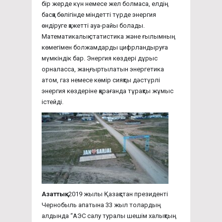
бір жерде күн немесе жел болмаса, елдің
басқа бөлігінде міндетті түрде энергия
өндіруге қажетті ауа-райы болады.
Математикалық статистика және ғылымның
көмегімен болжамдарды цифрландыруға
мүмкіндік бар. Энергия көздері дұрыс
орналасса, жаңғыртылатын энергетика
атом, газ немесе көмір сияқты дәстүрлі
энергия көздеріне қарағанда тұрақты жұмыс
істейді.
Азаттық:
2019 жылы Қазақстан президенті
Чернобыль апатына 33 жыл толардың
алдында “АЭС салу туралы шешім халықтың