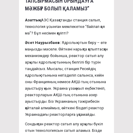
ТАПСЫРМАСЫН ОРЫНДАУҒА
МӘЖБҮР БОЛЫП ҚАЛАМЫЗ”
Азаттық:
АЭС Қазақстанды станция салып,
технология ұсынған мемлекетке “байлап қоя
ма”? Бұл несімен қауіпті?
Әсет Наурызбаев:
Ядролық отын беру – өте
маңызды мәселе. Өйткені нарықта қалыптасқан
механизмдер бойынша, реактор сатып алу
арқылы ядролық отынның белгілі бір түрін
таңдайсыз. Мысалы, станция Ресейдің
ядролық отынына негізделіп салынса, кейін
оны Францияның немесе АҚШ-тың отынына
ауыстыру қиын. Украина ұзақ жыл еңбектеніп,
реакторларын АҚШ-тың отынына әзер
ауыстырды. Біз Украинаның тәжірибесін
қайталай алмаймыз, өйткені біздегі реактор
Украинадағы реакторларға ұқсамайды.
Сондықтан реактор сатып алу арқылы бүкіл
отын технологиясын сатып аламыз. Бізде