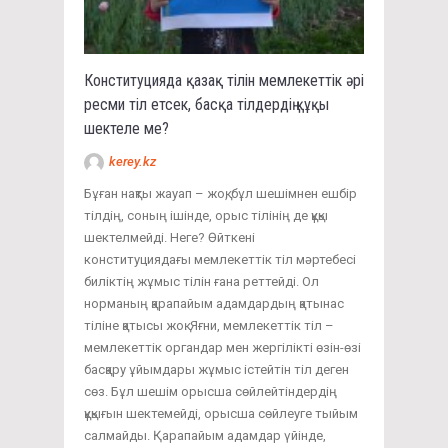
Конституцияда қазақ тілін мемлекеттік әрі
ресми тіл етсек, басқа тілдердің құқы
шектеле ме?
kerey.kz
Бұған нақты жауап – жоқ, бұл шешімнен ешбір
тілдің, соның ішінде, орыс тілінің де құқы
шектелмейді. Неге? Өйткені
конституциядағы мемлекеттік тіл мәртебесі
биліктің жұмыс тілін ғана реттейді. Ол
норманың қарапайым адамдардың қатынас
тіліне қатысы жоқ. Яғни, мемлекеттік тіл –
мемлекеттік органдар мен жергілікті өзін-өзі
басқару ұйымдары жұмыс істейтін тіл деген
сөз. Бұл шешім орысша сөйлейтіндердің
құқығын шектемейді, орысша сөйлеуге тыйым
салмайды. Қарапайым адамдар үйінде,