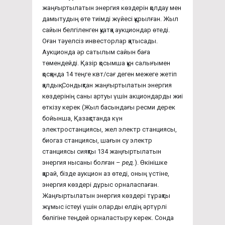
жаңғыртылатын энергия көздерін қолдау мен
дамытудың өте тиімді жүйесі құрылған. Жыл
сайын белгіленген қуатқа аукциондар өтеді.
Оған тәуелсіз инвесторлар қатысады.
Аукционда әр сатылым сайын баға
төмендейді. Қазір қосымша құн салығымен
қосқанда 14 теңге квт/сағ деген межеге жетіп
қалдық. Сондықтан жаңғыртылатын энергия
көздерінің саны артуы үшін акциондарды жиі
өткізу керек (Жыл басындағы ресми дерек
бойынша, Қазақстанда күн
электростанциясы, жел электр станциясы,
биогаз станциясы, шағын су электр
станциясы сияқты 134 жаңғыртылатын
энергия нысаны болған –
ред.
). Өкінішке
қарай, бізде аукцион аз өтеді, оның үстіне,
энергия көздері дұрыс орналаспаған.
Жаңғыртылатын энергия көздері тұрақты
жұмыс істеуі үшін оларды елдің әртүрлі
бөлігіне теңдей орналастыру керек. Сонда