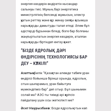
энергия көздерін өндіретін нысандар
салынуы тиіс. Мұның бәрі энергетика
министрлігінің белсенді жұмысын, электр
қуатын реттеу және қор жинау сияқты қосымша
нарықтарды дамытуды талап етеді. Әлем бұл
әдістерді бұрыннан біледі, бізге бар болғаны
жаңғыртылатын энергия көздерін, аталған
нарықтарды біртіндеп енгізу қажет.
“БІЗДЕ ЯДРОЛЫҚ ДӘРІ
ӨНДІРІСІНІҢ ТЕХНОЛОГИЯСЫ БАР
ДЕУ – КҮЛКІЛІ”
Азаттық:
Билік “Қазақстан әлемде табиғи уран
өндірісі бойынша бірінші орында, ядролық
отын шығарамыз, уран байытуға
мүмкіндігіміз бар” деп отыр. Бұл шынымен
солай ма? АЭС-ты тиімді әрі қауіпсіз
пайдалану үшін осы жеткілікті ме?
Әсет Наурызбаев:
Бізде ядролық отын көп