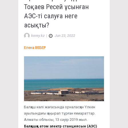
Тоқаев Ресей ұсынған
АЭС-ті салуға неге
асықты?
kerey.kz
|
Jun 23, 2022
Елена ВЕБЕР
Балқаш көлі жағасында орналасқан Үлкен
ауылындағы қаңырап тұрған ғимараттар.
Алматы облысы, 13 сәуір 2019 жыл.
Балқашқа атом электр станциясын (АЭС)