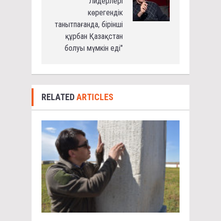
"Лидерлері
көрегендік
танытпағанда, бірінші
құрбан Қазақстан
болуы мүмкін еді"
RELATED
ARTICLES