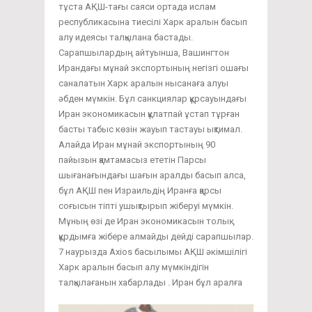
тұста АҚШ-тағы саяси ортада ислам
республикасына тиесілі Харк аралын басып
алу идеясы талқылана бастады.
Сарапшылардың айтуынша, Вашингтон
Ирандағы мұнай экспортының негізгі ошағы
саналатын Харк аралын нысанаға алуы
әбден мүмкін. Бұл санкциялар құрсауындағы
Иран экономикасын құлатпай ұстап тұрған
басты табыс көзін жауып тастауы ықтимал.
Алайда Иран мұнай экспортының 90
пайызын қамтамасыз ететін Парсы
шығанағындағы шағын аралды басып алса,
бұл АҚШ пен Израильдің Иранға қарсы
соғысын тіпті ушықтырып жіберуі мүмкін.
Мұның өзі де Иран экономикасын толық
құрдымға жібере алмайды дейді сарапшылар.
7 наурызда Axios басылымы АҚШ әкімшілігі
Харк аралын басып алу мүмкіндігін
талқылағанын хабарлады . Иран бұл аралға