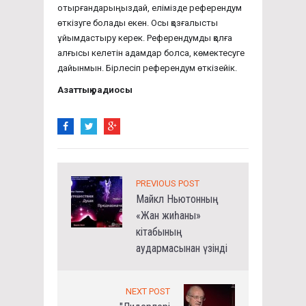
отырғандарыңыздай, елімізде референдум
өткізуге болады екен. Осы қозғалысты
ұйымдастыру керек. Референдумды қолға
алғысы келетін адамдар болса, көмектесуге
дайынмын. Бірлесіп референдум өткізейік.
Азаттық радиосы
PREVIOUS POST
Майкл Ньютонның
«Жан жиһаны»
кітабының
аудармасынан үзінді
NEXT POST