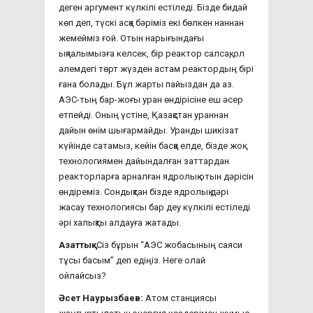
деген аргумент күлкілі естіледі. Бізде бидай
көп деп, түскі асқа бәріміз екі бөлкен наннан
жемейміз ғой. Отын нарығындағы
ықпалымызға келсек, бір реактор салсақ, ол
әлемдегі төрт жүзден астам реактордың бірі
ғана болады. Бұл жарты пайыздан да аз.
АЭС-тың бар-жоғы уран өндірісіне еш әсер
етпейді. Оның үстіне, Қазақстан ураннан
дайын өнім шығармайды. Уранды шикізат
күйінде сатамыз, кейін басқа елде, бізде жоқ
технологиямен дайындалған заттардан
реакторларға арналған ядролық отын дәрісін
өндіреміз. Сондықтан бізде ядролық дәрі
жасау технологиясы бар деу күлкілі естіледі
әрі халықты алдауға жатады.
Азаттық:
Сіз бұрын “АЭС жобасының саяси
тұсы басым” деп едіңіз. Неге олай
ойлайсыз?
Әсет Наурызбаев:
Атом станциясы