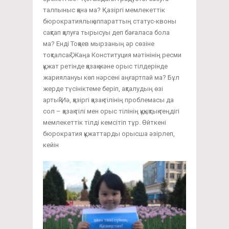
талпыныс қана ма? Қазіргі мемлекеттік
бюрократиялық аппараттың статус-квоны
сақтап қалуға тырысуы деп бағаласа бола
ма? Енді Тоқаев мырзаның әр сөзіне
тоқталсақ.“Жаңа Конституция мәтінінің ресми
құжат ретінде қазақ және орыс тілдерінде
жариялануы көп нәрсені аңғартпай ма? Бұл
жерде түсініктеме беріп, ақталудың өзі
артық”Иә, қазіргі қазақ тілінің проблемасы да
сол – қазақ тілі мен орыс тілінің құқықтық теңдігі
мемлекеттік тілді кемсітіп тұр. Өйткені
бюрократия құжаттарды орысша әзірлеп,
кейін