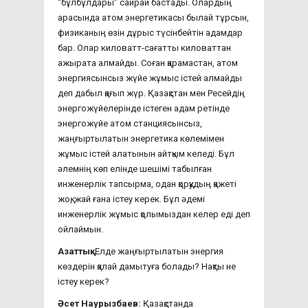
“бұлбұлдары” сайрай бастады. Олардың
арасында атом энергетикасы былай тұрсын,
физиканың өзін дұрыс түсінбейтін адамдар
бар. Олар киловатт-сағатты киловаттан
ажырата алмайды. Соған қарамастан, атом
энергиясынсыз жүйе жұмыс істей алмайды
деп дабыл қағып жүр. Қазақстан мен Ресейдің
энергожүйелерінде істеген адам ретінде
энергожүйе атом станциясынсыз,
жаңғыртылатын энергетика көлемімен
жұмыс істей алатынын айтқым келеді. Бұл
әлемнің көп елінде шешімі табылған
инженерлік тапсырма, одан қорқудың қажеті
жоқ, жай ғана істеу керек. Бұл әдемі
инженерлік жұмыс қолымыздан келер еді деп
ойлаймын.
Азаттық:
Елде жаңғыртылатын энергия
көздерін қалай дамытуға болады? Нақты не
істеу керек?
Әсет Наурызбаев:
Қазақстанда