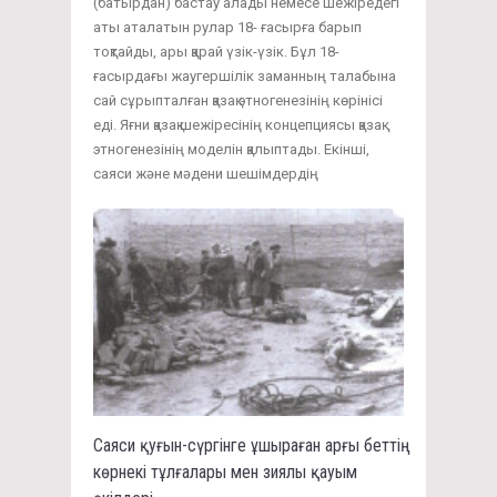
(батырдан) бастау алады немесе шежіредегі
аты аталатын рулар 18- ғасырға барып
тоқтайды, ары қарай үзік-үзік. Бұл 18-
ғасырдағы жаугершілік заманның талабына
сай сұрыпталған қазақ этногенезінің көрінісі
еді. Яғни қазақ шежіресінің концепциясы қазақ
этногенезінің моделін қалыптады. Екінші,
саяси және мәдени шешімдердің
Саяси қуғын-сүргінге ұшыраған арғы беттің
көрнекі тұлғалары мен зиялы қауым