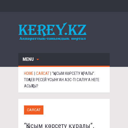
MENU
HOME
|
САЯСАТ
|
“ҚЫСЫМ КӨРСЕТУ ҚҰРАЛЫ”.
ТОҚАЕВ РЕСЕЙ ҰСЫНҒАН АЭС-ТІ САЛУҒА НЕГЕ
АСЫҚТЫ?
САЯСАТ
“Қысым көрсету құралы”.