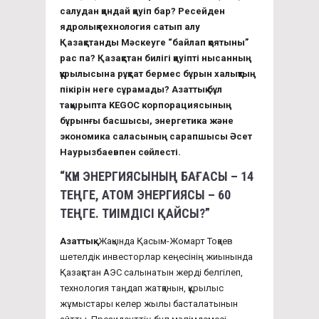
салудан қандай қауіп бар? Ресейден
ядролық технология сатып алу
Қазақстанды Мәскеуге “байлап қоятыны”
рас па? Қазақстан билігі қауіпті нысанның
құрылысына рұқсат бермес бұрын халықтың
пікірін неге сұрамады? Азаттық бұл
тақырыпта
KEGOC
корпорациясының
бұрынғы басшысы, энергетика және
экономика саласының сарапшысы Әсет
Наурызбаевпен сөйлесті.
“КҮН ЭНЕРГИЯСЫНЫҢ БАҒАСЫ – 14
ТЕҢГЕ, АТОМ ЭНЕРГИЯСЫ – 60
ТЕҢГЕ. ТИІМДІ
СІ
ҚАЙ
СЫ
?”
Азаттық:
Жақында Қасым-Жомарт Тоқаев
шетелдік инвесторлар кеңесінің жиынында
Қазақстан АЭС салынатын жерді белгілеп,
технология таңдап жатқанын, құрылыс
жұмыстары келер жылы басталатынын