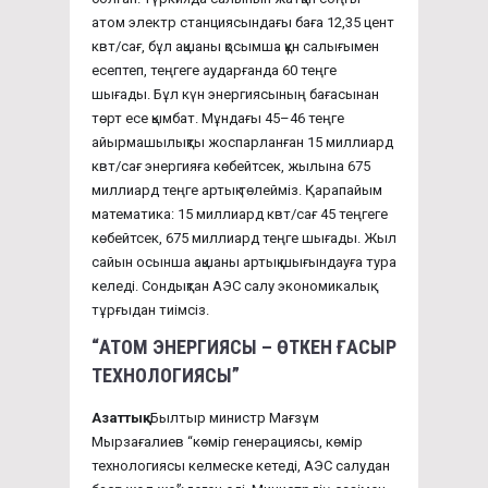
атом электр станциясындағы баға 12,35 цент
квт/сағ, бұл ақшаны қосымша құн салығымен
есептеп, теңгеге аударғанда 60 теңге
шығады. Бұл күн энергиясының бағасынан
төрт есе қымбат. Мұндағы 45–46 теңге
айырмашылықты жоспарланған 15 миллиард
квт/сағ энергияға көбейтсек, жылына 675
миллиард теңге артық төлейміз. Қарапайым
математика: 15 миллиард квт/сағ 45 теңгеге
көбейтсек, 675 миллиард теңге шығады. Жыл
сайын осынша ақшаны артық шығындауға тура
келеді. Сондықтан АЭС салу экономикалық
тұрғыдан тиімсіз.
“АТОМ ЭНЕРГИЯСЫ – ӨТКЕН ҒАСЫР
ТЕХНОЛОГИЯСЫ”
Азаттық:
Былтыр министр Мағзұм
Мырзағалиев “көмір генерациясы, көмір
технологиясы келмеске кетеді, АЭС салудан