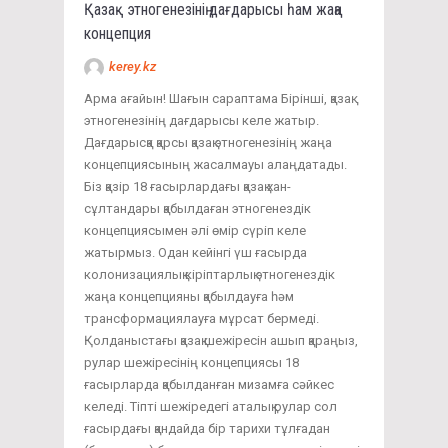
Қазақ этногенезінің дағдарысы һам жаңа
концепция
kerey.kz
Арма ағайын! Шағын сараптама Бірінші, қазақ
этногенезінің дағдарысы келе жатыр.
Дағдарысқа қарсы қазақ этногенезінің жаңа
концепциясының жасалмауы алаңдатады.
Біз қазір 18 ғасырлардағы қазақ хан-
сұлтандары қабылдаған этногенездік
концепциясымен әлі өмір сүріп келе
жатырмыз. Одан кейінгі үш ғасырда
колонизациялық кіріптарлық этногенездік
жаңа концепцияны қабылдауға һәм
трансформациялауға мұрсат бермеді.
Қолданыстағы қазақ шежіресін ашып қараңыз,
рулар шежіресінің концепциясы 18
ғасырларда қабылданған мизамға сәйкес
келеді. Тіпті шежіредегі аталық рулар сол
ғасырдағы қандайда бір тарихи тұлғадан