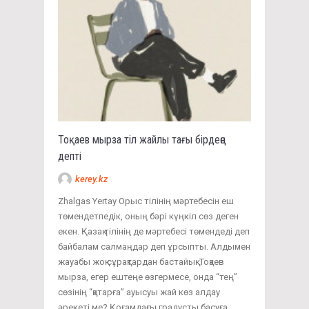
Тоқаев мырза тіл жайлы тағы бірдеңе
депті
kerey.kz
Zhalgas Yertay Орыс тілінің мәртебесін еш
төмендетпедік, оның бәрі күңкіл сөз деген
екен. Қазақ тілінің де мәртебесі төмендеді деп
байбалам салмаңдар деп ұрсыпты. Алдымен
жауабы жоқ сұрақтардан бастайық. Тоқаев
мырза, егер ештеңе өзгермесе, онда “тең”
сөзінің “қатарға” ауысуы жай көз алдау
әрекеті ме? Қоғамдағы градусты басуға