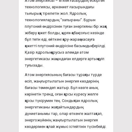
Атом энергиясы – өткен ғасырдың ескірген
технологиясы, өркениет ғасырындағы
тығырыққа тірелетін жол. Ядролық
технологиялардың “запыраны”. Бұрын
плутоний өндірісінен туған энергияны бір жаққа
жіберу қажет болды, қырғи-қабақ соғыс кезінде
бұл тегін еді, өйткені қару-жарақ жасауға
қажетті плутоний өндірісіне басымдық берілді.
Қазір ядролық қарусыз әлемде атом
энергетикасы жақындаған елдерге артық қауіп
туғызады.
Атом энергиясының бағасы тұрақты түрде
өсіп, жаңғыртылатын энергия көздерінің
бағасы төмендеп жатыр. Бұл көзге анық
көрінетін тренд, оған қарсы күресу желге
қарсы түкірумен тең. Сондықтан ядролық
энергетиканы жақтайтындардың
дүниетанымы тар, олар өткенге жалтақтап,
энергожүйенің жаңғыртылатын энергия
көздерімен қалай жұмыс істейтінін түсінбейді.