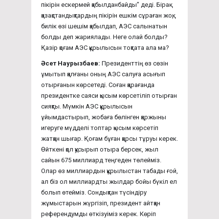
пікірін ескермей қабылданбайды” деді. Бірақ
қазақстандықтардың пікірін ешкім сұраған жоқ,
билік өзі шешім қабылдап, АЭС салынатын
болды деп жариялады. Неге олай болды?
Қазір қоғам АЭС құрылысын тоқтата ала ма?
Әсет Наурызбаев:
Президенттің өз сөзін
ұмытып қалғаны оның АЭС салуға асығып
отырғанын көрсетеді. Соған қарағанда
президентке саяси қысым көрсетіліп отырған
сияқты. Мүмкін АЭС құрылысын
ұйымдастырып, жобаға бөлінген қаржыны
игеруге мүдделі топтар қысым көрсетіп
жатқан шығар. Қоғам бұған қарсы тұруы керек.
Өйткені қол қусырып отыра берсек, жыл
сайын 675 миллиард теңгеден төлейміз.
Олар өз миллиардын құрылыстан табады ғой,
ал біз ол миллиардты жылдар бойы бүкіл ел
болып өтейміз. Сондықтан түсіндіру
жұмыстарын жүргізіп, президент айтқан
референдумды өткізуіміз керек. Көріп