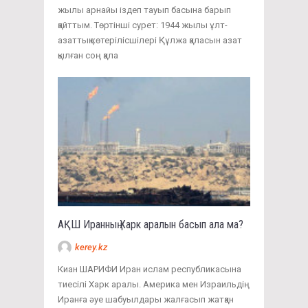
жылы арнайы іздеп тауып басына барып
қайттым. Төртінші сурет: 1944 жылы ұлт-
азаттық көтерілісшілері Құлжа қаласын азат
қылған соң қала
АҚШ Иранның Харк аралын басып ала ма?
kerey.kz
Киан ШАРИФИ Иран ислам республикасына
тиесілі Харк аралы. Америка мен Израильдің
Иранға әуе шабуылдары жалғасып жатқан