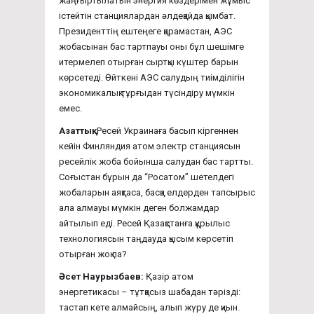
жаңғыртылатын энергия көздерімен жұмыс
істейтін станциялардан әлдеқайда қымбат.
Президенттің ештеңеге қарамастан, АЭС
жобасынан бас тартпауы оны бұл шешімге
итермелеп отырған сыртқы күштер барын
көрсетеді. Өйткені АЭС салудың тиімділігін
экономикалық тұрғыдан түсіндіру мүмкін
емес.
Азаттық:
Ресей Украинаға басып кіргеннен
кейін Финляндия атом электр станциясын
ресейлік жоба бойынша салудан бас тартты.
Соғыстан бұрын да “Росатом” шетелдегі
жобаларын аяқтаса, басқа елдерден тапсырыс
ала алмауы мүмкін деген болжамдар
айтылып еді. Ресей Қазақстанға құрылыс
технологиясын таңдауда қысым көрсетіп
отырған жоқ па?
Әсет Наурызбаев:
Қазір атом
энергетикасы – тұтқасыз шабадан тәрізді:
тастап кете алмайсың, алып жүру де қиын.