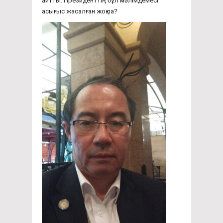
айтты. Президенттің бұл мәлімдемесі
асығыс жасалған жоқ па?