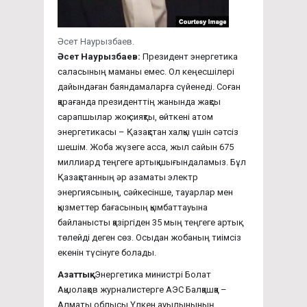
Әсет Наурызбаев.
Әсет Наурызбаев:
Президент энергетика
саласының маманы емес. Ол кеңесшілері
дайындаған баяндамаларға сүйенеді. Соған
қарағанда президенттің жанында жақсы
сарапшылар жоқ сияқты, өйткені атом
энергетикасы – Қазақстан халқы үшін сәтсіз
шешім. Жоба жүзеге асса, жыл сайын 675
миллиард теңгеге артық шығындаламыз. Бұл
Қазақстанның әр азаматы электр
энергиясының, сәйкесінше, тауарлар мен
қызметтер бағасының қымбаттауына
байланысты қазіргіден 35 мың теңгеге артық
төлейді деген сөз. Осыдан жобаның тиімсіз
екенін түсінуге болады.
Азаттық:
Энергетика министрі Болат
Ақшолақов журналистерге АЭС Балқашқа –
Алматы облысы Үлкен ауылынының