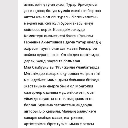
алып, өзінің туған әкесі, Турар Эрискулов
деген қазақ болуы мүмкін екенін сыбырлап
айтты және ол кісі туралы білгісі келетінін
меңзеп еді. Көп жыл бұрын анасы екеуі
сөйлессе керек. Кезінде Мәскеуде
Коминтерн қызметкері болған Гульсим
Гареевна Ахметзянова деген татар әйелдің
әдіресін тауып, оған хат жазып Рысқұлов
жайлы сұраған екен. Ол кісіден жартымды
дерек, жөнді жауап та болмаған.
Мая Самбууқызы 1957 жылы Ұланбатырда
Мұғалімдер жоғары оқу орнын моңғол тілі
мен әдебиеті мамандығы бойынша бітіреді.
Жастайынан өнерге бейім ол Моңғолия
сазгерлер одағына мүшелікке өтіп, осы
ұйымда жауапты хатшылық қызметте
болған. Біршама патриоттық әндердің
авторы. Бір қызығы, Маяның Баян-Өлкеге
сапары кезінде қазақ театрының
әртістерімен бірге түскен мына фотосы