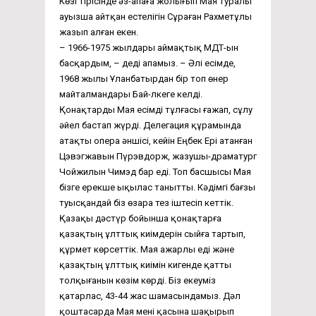
Көзі тірісінде әз-апаға жолығып Мая туралы
ауызша айтқан естелігін Сұраған Рахметұлы
жазып алған екен.
– 1966-1975 жылдары аймақтық МДТ-ын
басқардым, – деді апамыз. – Әлі есімде,
1968 жылы Ұланбатырдан бір топ өнер
майталмандары Бай-Өлкеге келді.
Қонақтарды Мая есімді тұлғасы ғажап, сұлу
әйел бастап жүрді. Делегация құрамында
атақты опера әншісі, кейін Еңбек Ері атанған
Цэвэгжавын Пүрэвдорж, жазушы-драматург
Чойжилын Чимэд бар еді. Топ басшысы Мая
бізге ерекше ықылас танытты. Кәдімгі бағзы
туысқандай біз өзара тез іштесіп кеттік.
Қазақы дәстүр бойынша қонақтарға
қазақтың ұлттық киімдерін сыйға тартып,
құрмет көрсеттік. Мая ажарлы еді және
қазақтың ұлттық киімін кигенде қатты
толқығанын көзім көрді. Біз екеуміз
қатарлас, 43-44 жас шамасындамыз. Дәл
қоштасарда Мая мені қасына шақырып