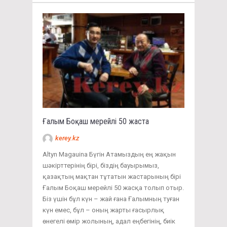
Ғалым Боқаш мерейлі 50 жаста
kerey.kz
Altyn Magauina Бүгін Атамыздың ең жақын
шәкірттерінің бірі, біздің бауырымыз,
қазақтың мақтан тұтатын жастарының бірі
Ғалым Боқаш мерейлі 50 жасқа толып отыр.
Біз үшін бұл күн – жай ғана Ғалымның туған
күн емес, бұл – оның жарты ғасырлық
өнегелі өмір жолының, адал еңбегінің, биік