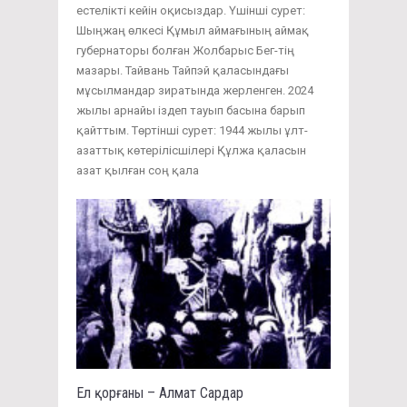
естелікті кейін оқисыздар. Үшінші сурет:
Шыңжаң өлкесі Құмыл аймағының аймақ
губернаторы болған Жолбарыс Бег-тің
мазары. Тайвань Тайпэй қаласындағы
мұсылмандар зиратында жерленген. 2024
жылы арнайы іздеп тауып басына барып
қайттым. Төртінші сурет: 1944 жылы ұлт-
азаттық көтерілісшілері Құлжа қаласын
азат қылған соң қала
Ел қорғаны – Алмат Сардар