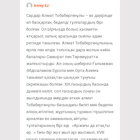
kerey.kz
Сардар Алмат Тобабергенұлы – өз дәуірінде
ел басқарған, беделді тұлғалардың бірі
болған. Ол Ырғызда болыс қызметін
атқарып, халық арасында сыйлы адам
ретінде танылған. Алмат Тобабергенұлының
ерлік пен елдік тоғысқан дара жолын кейін
балалары Самырат пен Төремұратта
жалғыстырды. Ал оның шөбересі Ғалымжан
Әбдісаламов Еуропа мен Орта Азияға
танымал қазақтан шыққан тұңғыш
скрипкашы болған. ХІХ ғасырдың басында
дүниеге келіп, сол ғасырдың соңғы он
жылдығында өмірден өткен алмат
Тобабергенұлы басындағы билігі мен беделін
елінің игілігіне, жұртының тұрмыс-тіршілігіне
арналған өз заманының айтулы
тұлғаларының бірі еді. «Аржағы да атақты
ер…» Тағы бір жүз жыл әрі жылжып, ХVІІІ
ғасыр тарихын парақтасақ, ол кезеңде ел