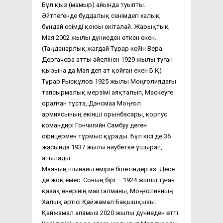
Бұл қыз (мамыр) айында туыпты.
Әйтпегенде буддалық сенімдегі халық
бұндай есімді қоюы екіталай. Жарықтық
Мая 2002 жылы дүниеден өткен екен.
(Таңданарлық жағдай Тұрар кейін Вера
Дергачева атты әйелінен 1929 жылы туған
қызына да Мая деп ат қойған екен Б.Қ)
Тұрар Рысқұлов 1925 жылы Моңғолиядағы
тапсырмалық мерзімі аяқталып, Мәскеуге
оралған тұста, Дэнсмаа Моңғол
армиясының екінші орынбасары, корпус
командирі Гончигийн Самбуу деген
офицермен тұрмыс құрады. Бұл кісі де 36
жасында 1937 жылы нәубетке ұшырап,
атылады.
Маяның шынайы өмірін білетіндер аз. Десе
де жоқ емес. Соның бірі – 1924 жылы туған
қазақ өнерінің майталманы, Моңғолияның
Халық әртісі Қайжамал Бақышқызы.
Қайжамал апамыз 2020 жылы дүниеден өтті.