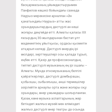
басқармасының ұйымдастыруымен
Панфилов көшесі бойындағы сахнада
Наурыз мерекесіне арналған «Ән
қанатындағы Наурыз» атты жас
орындаушылардың дәстүрлі ән кеші
жоғары деңгейде өтті. Алматы қаласы ХХ
ғасырдың 30-жылдарынан бастап ұлт
мәдениетінің ұйытқысы, ордасы қызметін
атқарып келеді. Дәстүрлі өнердің ірі
өкілдері, зерттеушілері осы қалада тұрып,
еңбек етті. Қазір де профессионалдық
типтегі дәстүрлі музыканың ең ірі ошағы –
Алматы. Мұнда этномузыканың белгілі
қайраткерлері, дәстүрлі домбырашы,
қобызшы, сыбызғышы, әнші-термешілер
әзірлейтін арнаулы орта және жоғары оқу
орындары, өнер ұжымдары шоғырланған.
Қазақ көне музыка аспаптарының жер
бетіндегі жалғыз музейі мен еліміздегі
жалғыз дәстүрлі өнер театры да осында.