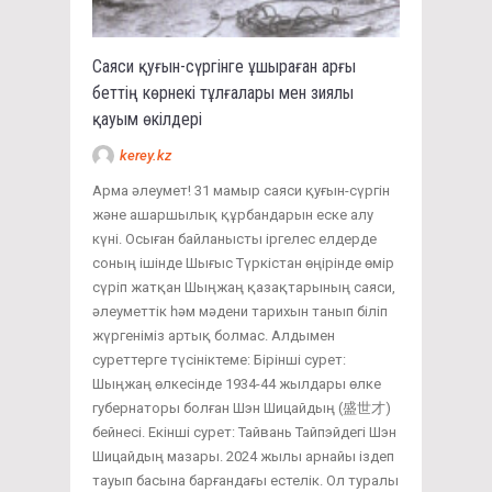
Саяси қуғын-сүргінге ұшыраған арғы
беттің көрнекі тұлғалары мен зиялы
қауым өкілдері
kerey.kz
Арма әлеумет! 31 мамыр саяси қуғын-сүргін
және ашаршылық құрбандарын еске алу
күні. Осыған байланысты іргелес елдерде
соның ішінде Шығыс Түркістан өңірінде өмір
сүріп жатқан Шыңжаң қазақтарының саяси,
әлеуметтік һәм мәдени тарихын танып біліп
жүргеніміз артық болмас. Алдымен
суреттерге түсініктеме: Бірінші сурет:
Шыңжаң өлкесінде 1934-44 жылдары өлке
губернаторы болған Шэн Шицайдың (盛世才)
бейнесі. Екінші сурет: Тайвань Тайпэйдегі Шэн
Шицайдың мазары. 2024 жылы арнайы іздеп
тауып басына барғандағы естелік. Ол туралы