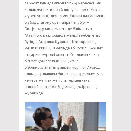
парасат пен адамгершілігінің мерекесі. Біз
Ғалымды тек терең білімі үшін емес, үлкен
жүрегі үшін қадірлейміз. Ғалымның әлемнің
ең беделді оқу орындарының бірі –
Оксфорд университетінде білім алып,
“Азаттық радиосында жемісті еңбек етіп,
бүгінде Америка Құрама Штаттарының
мемлекеттік қызметінде абыройлы жұмыс
атқарып жүргені оның табандылығының,
білімге құштарлығының және
еңбекқорлығының айқын көрінісі. Алайда
адамның шынайы бағасы оның қызметімен
немесе жеткен жетістіктерімен ғана
өлшенбесе керек. Адамның қадірі оның
жүрегінде,