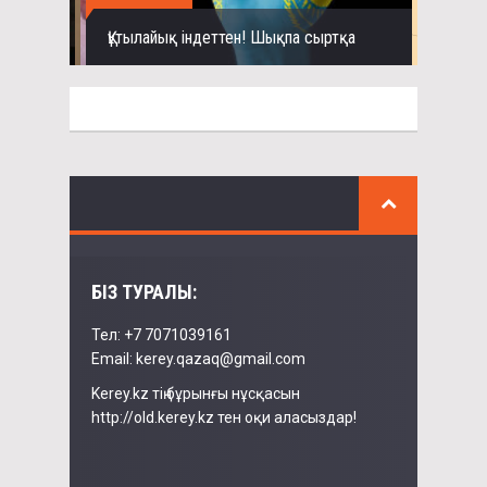
Құтылайық індеттен! Шықпа сыртқа
БІЗ ТУРАЛЫ:
Тел: +7 7071039161
Email: kerey.qazaq@gmail.com
Kerey.kz тің бұрынғы нұсқасын
http://old.kerey.kz тен оқи аласыздар!