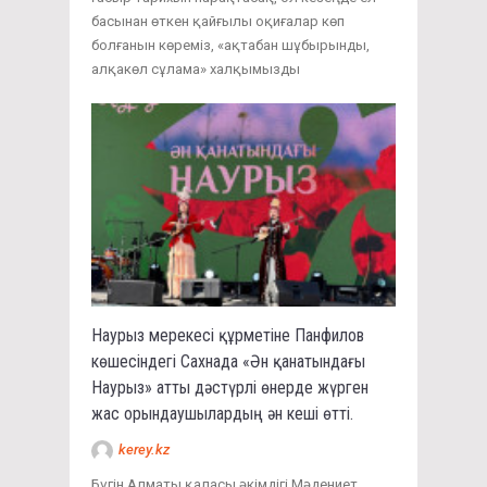
басынан өткен қайғылы оқиғалар көп
болғанын көреміз, «ақтабан шұбырынды,
алқакөл сұлама» халқымызды
Наурыз мерекесі құрметіне Панфилов
көшесіндегі Сахнада «Ән қанатындағы
Наурыз» атты дәстүрлі өнерде жүрген
жас орындаушылардың ән кеші өтті.
kerey.kz
Бүгін Алматы қаласы әкімдігі Мәдениет