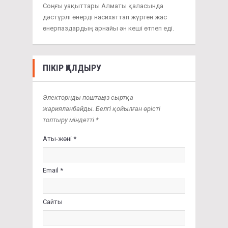
Соңғы уақыттары Алматы қаласында
дәстүрлі өнерді насихаттап жүрген жас
өнерпаздардың арнайы ән кеші өтпеп еді.
ПІКІР ҚАЛДЫРУ
Электорнды поштаңыз сыртқа
жарияланбайды. Белгі қойылған өрісті
толтыру міндетті *
Аты-жөні *
Email *
Сайты