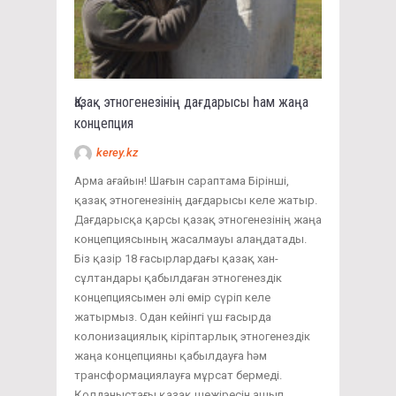
Қазақ этногенезінің дағдарысы һам жаңа
концепция
kerey.kz
Арма ағайын! Шағын сараптама Бірінші,
қазақ этногенезінің дағдарысы келе жатыр.
Дағдарысқа қарсы қазақ этногенезінің жаңа
концепциясының жасалмауы алаңдатады.
Біз қазір 18 ғасырлардағы қазақ хан-
сұлтандары қабылдаған этногенездік
концепциясымен әлі өмір сүріп келе
жатырмыз. Одан кейінгі үш ғасырда
колонизациялық кіріптарлық этногенездік
жаңа концепцияны қабылдауға һәм
трансформациялауға мұрсат бермеді.
Қолданыстағы қазақ шежіресін ашып