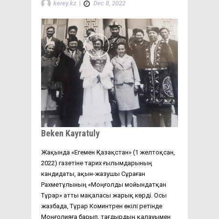
kerey.kz
|
Dec 8, 2022
Beken Kayratuly
Жақында «Егемен Қазақстан» (1 желтоқсан,
2022) газетіне тарих ғылымдарының
кандидаты, ақын-жазушы Сұраған
Рахметұлының «Моңғолды мойындатқан
Тұрар» атты мақаласы жарық көрді. Осы
жазбада, Тұрар Коминтрен өкілі ретінде
Моңғолияға барып, тағдырдың қалауымен