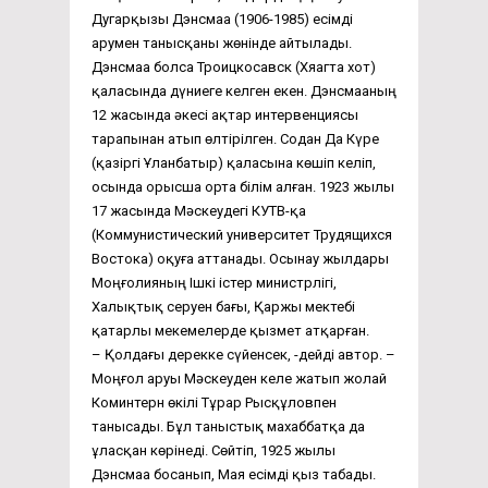
Дугарқызы Дэнсмаа (1906-1985) есімді
арумен танысқаны жөнінде айтылады.
Дэнсмаа болса Троицкосавск (Хяагта хот)
қаласында дүниеге келген екен. Дэнсмааның
12 жасында әкесі ақтар интервенциясы
тарапынан атып өлтірілген. Содан Да Күре
(қазіргі Ұланбатыр) қаласына көшіп келіп,
осында орысша орта білім алған. 1923 жылы
17 жасында Мәскеудегі КУТВ-қа
(Коммунистический университет Трудящихся
Востока) оқуға аттанады. Осынау жылдары
Моңғолияның Ішкі істер министрлігі,
Халықтық серуен бағы, Қаржы мектебі
қатарлы мекемелерде қызмет атқарған.
– Қолдағы дерекке сүйенсек, -дейді автор. –
Моңғол аруы Мәскеуден келе жатып жолай
Коминтерн өкілі Тұрар Рысқұловпен
танысады. Бұл таныстық махаббатқа да
ұласқан көрінеді. Сөйтіп, 1925 жылы
Дэнсмаа босанып, Мая есімді қыз табады.