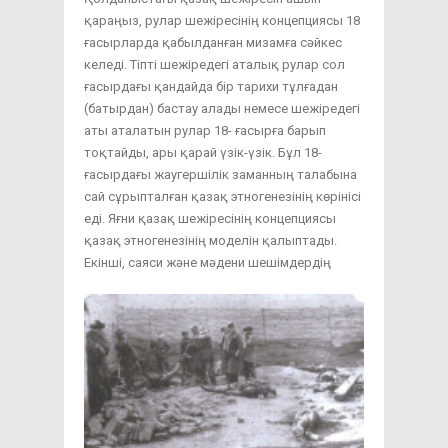
қараңыз, рулар шежіресінің концепциясы 18
ғасырларда қабылданған мизамға сәйкес
келеді. Тіпті шежіредегі аталық рулар сол
ғасырдағы қандайда бір тарихи тұлғадан
(батырдан) бастау алады немесе шежіредегі
аты аталатын рулар 18- ғасырға барып
тоқтайды, ары қарай үзік-үзік. Бұл 18-
ғасырдағы жаугершілік заманның талабына
сай сұрыпталған қазақ этногенезінің көрінісі
еді. Яғни қазақ шежіресінің концепциясы
қазақ этногенезінің моделін қалыптады.
Екінші, саяси және мәдени шешімдердің