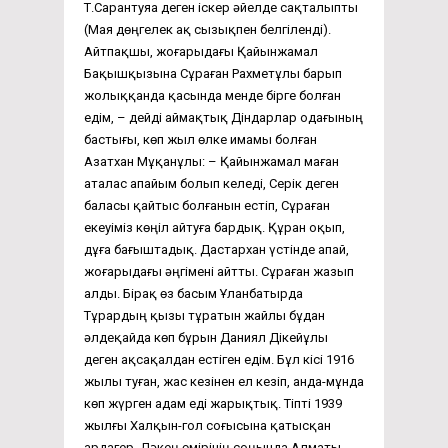
Т.Сарантуяа деген іскер әйелде сақталыпты
(Мая дөңгелек ақ сызықпен белгіленді).
Айтпақшы, жоғарыдағы Қайынжамал
Бақышқызына Сұраған Рахметұлы барып
жолыққанда қасында менде бірге болған
едім, – дейді аймақтық Діндарлар одағының
бастығы, көп жыл өлке имамы болған
Азатхан Мұқанұлы: – Қайынжамал маған
аталас апайым болып келеді, Серік деген
баласы қайтыс болғанын естіп, Сұраған
екеуіміз көңіл айтуға бардық. Құран оқып,
дұға бағыштадық. Дастархан үстінде апай,
жоғарыдағы әңгімені айтты. Сұраған жазып
алды. Бірақ өз басым Ұланбатырда
Тұрардың қызы тұратын жайлы бұдан
әлдеқайда көп бұрын Даниял Дікейұлы
деген ақсақалдан естіген едім. Бұл кісі 1916
жылы туған, жас кезінен ел кезіп, анда-мұнда
көп жүрген адам еді жарықтық. Тіпті 1939
жылғы Халқын-гол соғысына қатысқан
ардагер. Дәкең өмірінің соңында Алматы