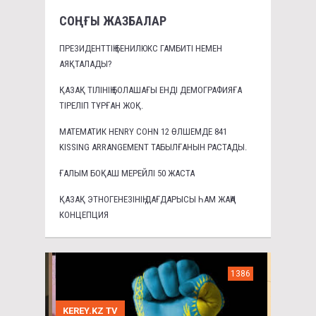
СОҢҒЫ ЖАЗБАЛАР
ПРЕЗИДЕНТТІҢ БЕНИЛЮКС ГАМБИТІ НЕМЕН
АЯҚТАЛАДЫ?
ҚАЗАҚ ТІЛІНІҢ БОЛАШАҒЫ ЕНДІ ДЕМОГРАФИЯҒА
ТІРЕЛІП ТҰРҒАН ЖОҚ.
МАТЕМАТИК HENRY COHN 12 ӨЛШЕМДЕ 841
KISSING ARRANGEMENT ТАБЫЛҒАНЫН РАСТАДЫ.
ҒАЛЫМ БОҚАШ МЕРЕЙЛІ 50 ЖАСТА
ҚАЗАҚ ЭТНОГЕНЕЗІНІҢ ДАҒДАРЫСЫ ҺАМ ЖАҢА
КОНЦЕПЦИЯ
1386
KEREY.KZ TV