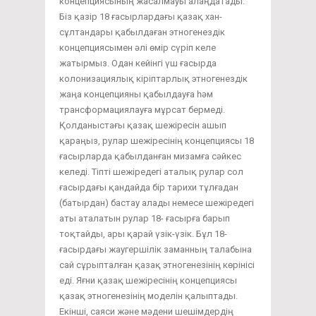
концепциясының жасалмауы алаңдатады.
Біз қазір 18 ғасырлардағы қазақ хан-
сұлтандары қабылдаған этногенездік
концепциясымен әлі өмір сүріп келе
жатырмыз. Одан кейінгі үш ғасырда
колонизациялық кіріптарлық этногенездік
жаңа концепцияны қабылдауға һәм
трансформациялауға мұрсат бермеді.
Қолданыстағы қазақ шежіресін ашып
қараңыз, рулар шежіресінің концепциясы 18
ғасырларда қабылданған мизамға сәйкес
келеді. Тіпті шежіредегі аталық рулар сол
ғасырдағы қандайда бір тарихи тұлғадан
(батырдан) бастау алады немесе шежіредегі
аты аталатын рулар 18- ғасырға барып
тоқтайды, ары қарай үзік-үзік. Бұл 18-
ғасырдағы жаугершілік заманның талабына
сай сұрыпталған қазақ этногенезінің көрінісі
еді. Яғни қазақ шежіресінің концепциясы
қазақ этногенезінің моделін қалыптады.
Екінші, саяси және мәдени шешімдердің