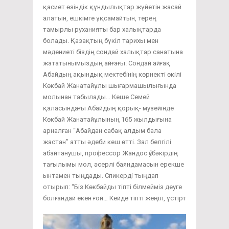
қасиет өзіндік құндылықтар жүйетін жасай
алатын, ешкімге ұқсамайтын, терең
тамырлы руханияты бар халықтарда
болады. Қазақтың бүкіл тарихы мен
мәдениеті біздің сондай халықтар санатына
жататынымыздың айғағы. Сондай айғақ
Абайдың ақындық мектебінің көрнекті өкілі
Көкбай Жанатайұлы шығармашылығында
молынан табылады… Кеше Семей
қаласындағы Абайдың қорық- музейінде
Көкбай Жанатайұлының 165 жылдығына
арналған “Абайдан сабақ алдым бала
жастан” атты әдеби кеш өтті. Зал белгілі
абайтанушы, профессор Жандос Әубәкірдің
тағылымы мол, әсерлі баяндамасын ерекше
ынтамен тыңдады. Спикерді тыңдап
отырып: “Біз Көкбайды тіпті білмейміз деуге
болғандай екен ғой… Кейде тіпті жеңіл, үстірт