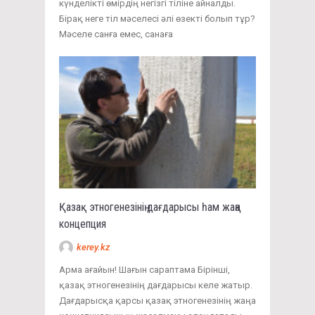
күнделікті өмірдің негізгі тіліне айналды.
Бірақ неге тіл мәселесі әлі өзекті болып тұр?
Мәселе санға емес, санаға
Қазақ этногенезінің дағдарысы һам жаңа
концепция
kerey.kz
Арма ағайын! Шағын сараптама Бірінші,
қазақ этногенезінің дағдарысы келе жатыр.
Дағдарысқа қарсы қазақ этногенезінің жаңа