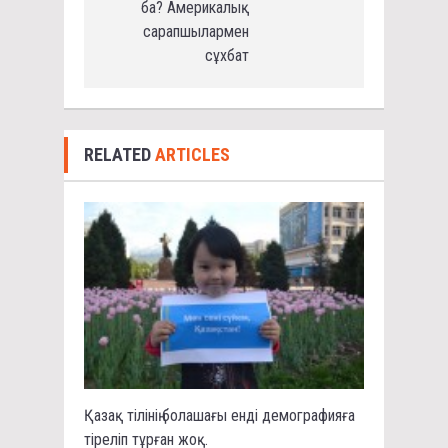
ба? Америкалық
сарапшылармен
сұхбат
RELATED
ARTICLES
Қазақ тілінің болашағы енді демографияға
тіреліп тұрған жоқ.