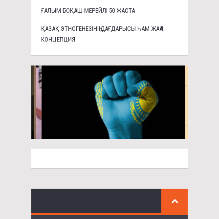
ҒАЛЫМ БОҚАШ МЕРЕЙЛІ 50 ЖАСТА
ҚАЗАҚ ЭТНОГЕНЕЗІНІҢ ДАҒДАРЫСЫ ҺАМ ЖАҢА
КОНЦЕПЦИЯ
1386
KEREY.KZ TV
Құтылайық індеттен! Шықпа сыртқа