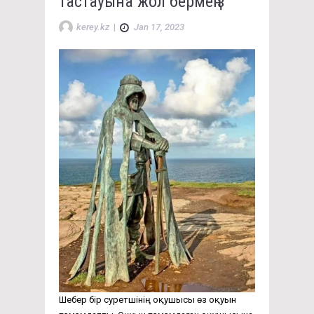
тастауына жол бермеңіз
kerey.kz
|
Jan 17, 2023
Шебер бір суретшінің оқушысы өз оқуын