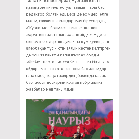
Талғат Ешен мен Ардақ Нұрғазы іспетті
қазақтың интеллектуал азаматтары бас
редактор болған еді. Бәрі де есімдері елге
мәлім, ғажайып ақындар. Бәз біреулердің:
«Журналист болмаса, ақын ешқашан
жарытып газет шығара алмайды», – деген
сыпсың сөздерінің ауызына құм құйып, әлгі
әпербақан түсініктің аяғын көктен келтірген
де осы талантты қаламгерлер болды.
«Әдебиет порталы» «УАҚЫТ ПЕН КЕҢІСТІК…»
айдарымен тек аталған осы басылымдар
ғана емес, жаңа ғасырдың басында қазақ
баспасөзінде жарық көрген небір жілікті
жазбалар мен танымдық