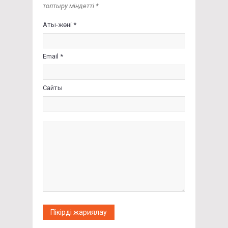
толтыру міндетті *
Аты-жөні *
Email *
Сайты