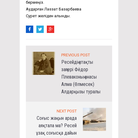
бермеңіз.
Аударған Ләззат Базарбаева
Сурет желіден алынды.
PREVIOUS POST
Ресейдің атақты
заңгері Фёдор
Плеваконың анасы
Алма (Өлмесек)
Алдарқызы туралы
NEXT POST
Соғыс жақын арада
аяқтала ма? Ресей
ұзақ соғысқа дайын