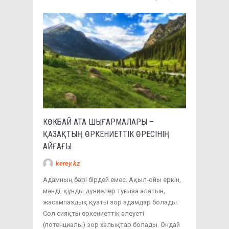
КӨКБАЙ АТА ШЫҒАРМАЛАРЫ –
ҚАЗАҚТЫҢ ӨРКЕНИЕТТІК ӨРЕСІНІҢ
АЙҒАҒЫ
kerey.kz
Адамның бәрі бірдей емес. Ақыл-ойы еркін,
мәнді, құнды дүниелер туғыза алатын,
жасампаздық қуаты зор адамдар болады.
Сол сияқты өркениеттік әлеуеті
(потенциалы) зор халықтар болады. Ондай