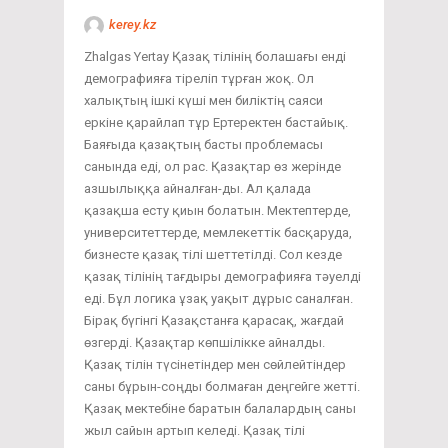
kerey.kz
Zhalgas Yertay Қазақ тілінің болашағы енді
демографияға тіреліп тұрған жоқ. Ол
халықтың ішкі күші мен биліктің саяси
еркіне қарайлап тұр Ертеректен бастайық.
Баяғыда қазақтың басты проблемасы
санында еді, ол рас. Қазақтар өз жерінде
азшылыққа айналған-ды. Ал қалада
қазақша есту қиын болатын. Мектептерде,
университеттерде, мемлекеттік басқаруда,
бизнесте қазақ тілі шеттетілді. Сол кезде
қазақ тілінің тағдыры демографияға тәуелді
еді. Бұл логика ұзақ уақыт дұрыс саналған.
Бірақ бүгінгі Қазақстанға қарасақ, жағдай
өзгерді. Қазақтар көпшілікке айналды.
Қазақ тілін түсінетіндер мен сөйлейтіндер
саны бұрын-соңды болмаған деңгейге жетті.
Қазақ мектебіне баратын балалардың саны
жыл сайын артып келеді. Қазақ тілі