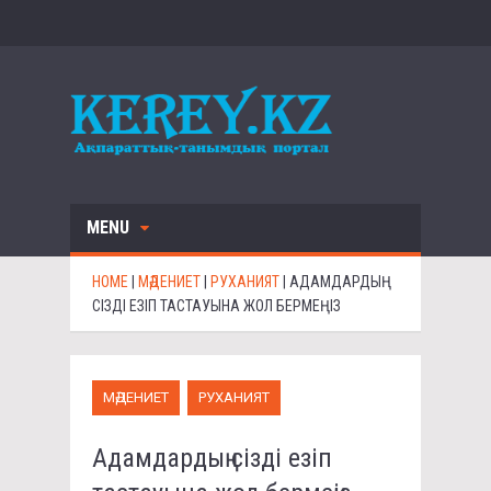
MENU
HOME
|
МӘДЕНИЕТ
|
РУХАНИЯТ
|
АДАМДАРДЫҢ
СІЗДІ ЕЗІП ТАСТАУЫНА ЖОЛ БЕРМЕҢІЗ
МӘДЕНИЕТ
РУХАНИЯТ
Адамдардың сізді езіп