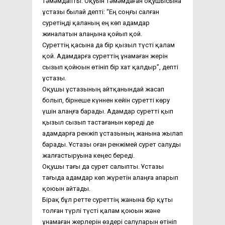
тәмәмдапты. Оқуын тәмәмдаған оқушысына
ұстазы былай депті: “Ең соңғы салған
суретіңді қаланың ең көп адамдар
жиналатын алаңына қойып қой.
Суреттің қасына да бір қызыл түсті қалам
қой. Адамдарға суреттің ұнамаған жерін
сызып қойюын өтініп бір хат қалдыр”, депті
ұстазы.
Оқушы ұстазының айтқанындай жасап
болып, бірнеше күннен кейін суретті көру
үшін алаңға барады. Адамдар суретті қып
қызыл сызып тастағанын көреді де
адамдарға ренжіп ұстазының жанына жылап
барады. Ұстазы оған ренжімей сурет салуды
жалғастыруына кеңес береді.
Оқушы тағы да сурет салыпты. Ұстазы
тағыда адамдар көп жүретін алаңға апарып
қоюын айтады.
Бірақ бұл ретте суреттің жанына бір құты
толған түрлі түсті қалам қоюын және
ұнамаған жерлерін өздері салуларын өтініп