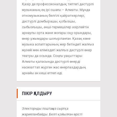
Қазір де профессионалдық типтегі дәстүрлі
музыканың ең ірі ошағы – Алматы. Мұнда
этномузыканың белгілі қайраткерлері,
дәстүрлі домбырашы, қобызшы,
сыбызғышы, әнші-термешілер әзірлейтін
арнаулы орта және жоғары оқу орындары,
өнер ұжымдары шоғырланған. Қазақ көне
музыка аспаптарының жер бетіндегі жалғыз
музейі мен еліміздегі жалғыз дәстүрлі өнер
театры да осында. Соңғы уақыттары
Алматы қаласында дәстүрлі өнерді
насихаттап жүрген жас өнерпаздардың
арнайы ән кеші өтпеп еді.
ПІКІР ҚАЛДЫРУ
Электорнды поштаңыз сыртқа
жарияланбайды. Белгі қойылған өрісті