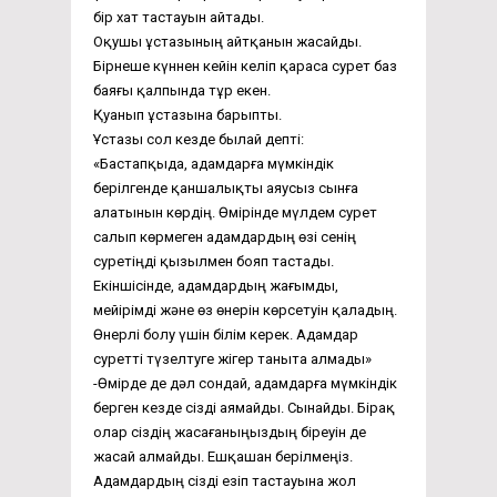
бір хат тастауын айтады.
Оқушы ұстазының айтқанын жасайды.
Бірнеше күннен кейін келіп қараса сурет баз
баяғы қалпында тұр екен.
Қуанып ұстазына барыпты.
Ұстазы сол кезде былай депті:
«Бастапқыда, адамдарға мүмкіндік
берілгенде қаншалықты аяусыз сынға
алатынын көрдің. Өмірінде мүлдем сурет
салып көрмеген адамдардың өзі сенің
суретіңді қызылмен бояп тастады.
Екіншісінде, адамдардың жағымды,
мейірімді және өз өнерін көрсетуін қаладың.
Өнерлі болу үшін білім керек. Адамдар
суретті түзелтуге жігер таныта алмады»
-Өмірде де дәл сондай, адамдарға мүмкіндік
берген кезде сізді аямайды. Сынайды. Бірақ
олар сіздің жасағаныңыздың біреуін де
жасай алмайды. Ешқашан берілмеңіз.
Адамдардың сізді езіп тастауына жол