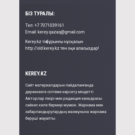
БІЗ ТУРАЛЫ:
Тел: +7 7071039161
Email: kerey.qazaq@gmail.com
Kerey.kz тің бұрынғы нұсқасын
http://old.kerey.kz тен оқи аласыздар!
KEREY.KZ
Сайт материалдарын пайдаланғанда
дереккөзге сілтеме көрсету міндетті.
Авторлар пікірі мен редакция көзқарасы
сәйкес келе бермеуі мүмкін. Жарнама мен
хабарландырулардың мазмұнына жарнама
беруші жауапты.