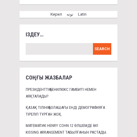
Кирил
توتە
Latin
ІЗДЕУ…
СОҢҒЫ ЖАЗБАЛАР
ПРЕЗИДЕНТТІҢ БЕНИЛЮКС ГАМБИТІ НЕМЕН
АЯҚТАЛАДЫ?
ҚАЗАҚ ТІЛІНІҢ БОЛАШАҒЫ ЕНДІ ДЕМОГРАФИЯҒА
ТІРЕЛІП ТҰРҒАН ЖОҚ.
МАТЕМАТИК HENRY COHN 12 ӨЛШЕМДЕ 841
KISSING ARRANGEMENT ТАБЫЛҒАНЫН РАСТАДЫ.