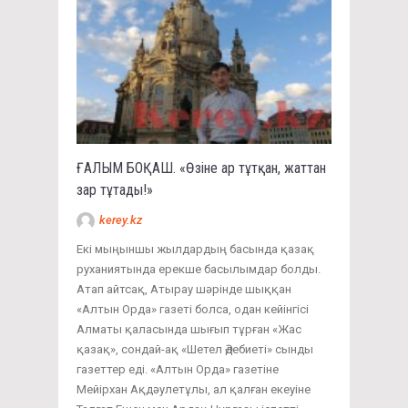
ҒАЛЫМ БОҚАШ. «Өзіне ар тұтқан, жаттан
зар тұтады!»
kerey.kz
Екі мыңыншы жылдардың басында қазақ
руханиятында ерекше басылымдар болды.
Атап айтсақ, Атырау шәрінде шыққан
«Алтын Орда» газеті болса, одан кейінгісі
Алматы қаласында шығып тұрған «Жас
қазақ», сондай-ақ «Шетел Әдебиеті» сынды
газеттер еді. «Алтын Орда» газетіне
Мейірхан Ақдәулетұлы, ал қалған екеуіне