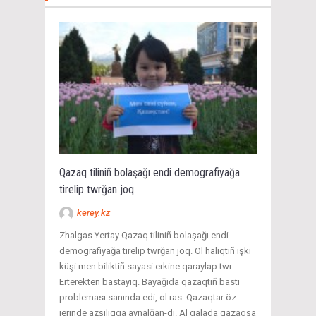
Qazaq tiliniñ bolaşağı endi demografiyağa
tirelip twrğan joq.
kerey.kz
Zhalgas Yertay Qazaq tiliniñ bolaşağı endi
demografiyağa tirelip twrğan joq. Ol halıqtıñ işki
küşi men biliktiñ sayasi erkine qaraylap twr
Erterekten bastayıq. Bayağıda qazaqtıñ bastı
probleması sanında edi, ol ras. Qazaqtar öz
jerinde azşılıqqa aynalğan-dı. Al qalada qazaqşa