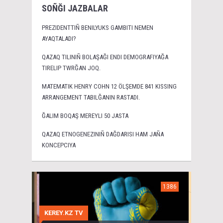
SOÑĞI JAZBALAR
PREZIDENTTIÑ BENILYUKS GAMBITI NEMEN
AYAQTALADI?
QAZAQ TILINIÑ BOLAŞAĞI ENDI DEMOGRAFIYAĞA
TIRELIP TWRĞAN JOQ.
MATEMATIK HENRY COHN 12 ÖLŞEMDE 841 KISSING
ARRANGEMENT TABILĞANIN RASTADI.
ĞALIM BOQAŞ MEREYLI 50 JASTA
QAZAQ ETNOGENEZINIÑ DAĞDARISI HAM JAÑA
KONCEPCIYA
1386
KEREY.KZ TV