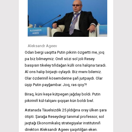
Aleksandr Ageev
Odan bergi uaqıtta Putin pikirin özgertti me, joq
pa biz bilmeymiz. Onıñ sözi sol jolı Resey
basşısın tikeley tıñdağan külli orıs halqına taradı.
Al orıs halqı birjaqtı oylaydı. Biz mwnı bilemiz.
Olar özderiniñ kösemderine şañ juıtpaydı. Olar
üşip Putin payğambar. Joq, ras qoy?!
Biraq, küni keşe kütpegen jağday boldı. Putin
pikiriniñ kül-talqanı şıqqan kün boldı bwl.
Astanada Täuelsizdik 25 jıldığına oray ülken şara
ötipti. Şarağa Reseydegi tanımal professor, sol
jaqtağı Ekonomikalıq strategiyalar institutınıñ
direktorı Aleksandr Ageev şaqırtılğan eken.