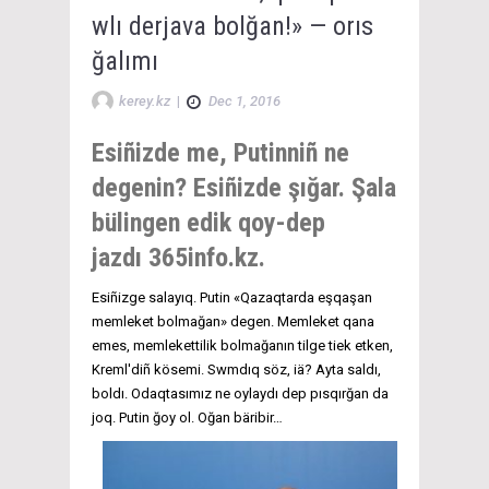
wlı derjava bolğan!» — orıs
ğalımı
kerey.kz
|
Dec 1, 2016
Esiñizde me, Putinniñ ne
degenin? Esiñizde şığar. Şala
bülingen edik qoy-dep
jazdı 365info.kz.
Esiñizge salayıq. Putin «Qazaqtarda eşqaşan
memleket bolmağan» degen. Memleket qana
emes, memlekettilik bolmağanın tilge tiek etken,
Kreml'diñ kösemi. Swmdıq söz, iä? Ayta saldı,
boldı. Odaqtasımız ne oylaydı dep pısqırğan da
joq. Putin ğoy ol. Oğan bäribir…