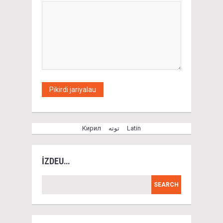
Кирил
توتە
Latin
İZDEU…