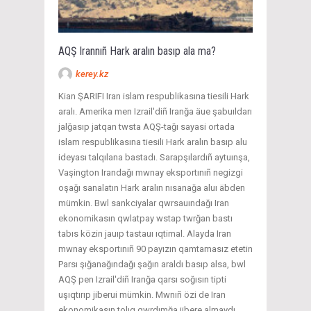
AQŞ Irannıñ Hark aralın basıp ala ma?
kerey.kz
Kian ŞARIFI Iran islam respublikasına tiesili Hark
aralı. Amerika men Izrail'diñ Iranğa äue şabuıldarı
jalğasıp jatqan twsta AQŞ-tağı sayasi ortada
islam respublikasına tiesili Hark aralın basıp alu
ideyası talqılana bastadı. Sarapşılardıñ aytuınşa,
Vaşington Irandağı mwnay eksportınıñ negizgi
oşağı sanalatın Hark aralın nısanağa aluı äbden
mümkin. Bwl sankciyalar qwrsauındağı Iran
ekonomikasın qwlatpay wstap twrğan bastı
tabıs közin jauıp tastauı ıqtimal. Alayda Iran
mwnay eksportınıñ 90 payızın qamtamasız etetin
Parsı şığanağındağı şağın araldı basıp alsa, bwl
AQŞ pen Izrail'diñ Iranğa qarsı soğısın tipti
uşıqtırıp jiberui mümkin. Mwnıñ özi de Iran
ekonomikasın tolıq qwrdımğa jibere almaydı