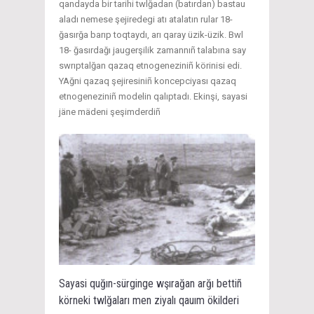
qandayda bir tarihi twlğadan (batırdan) bastau
aladı nemese şejiredegi atı atalatın rular 18-
ğasırğa barıp toqtaydı, arı qaray üzik-üzik. Bwl
18- ğasırdağı jaugerşilik zamannıñ talabına say
swrıptalğan qazaq etnogeneziniñ körinisi edi.
YAğni qazaq şejiresiniñ koncepciyası qazaq
etnogeneziniñ modelin qalıptadı. Ekinşi, sayasi
jäne mädeni şeşimderdiñ
Sayasi quğın-sürginge wşırağan arğı bettiñ
körneki twlğaları men ziyalı qauım ökilderi