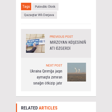
Tags
Putindiki Ötirik
Qazaqtar Wlı Derjava
PREVIOUS POST
MIRZOYAN KÖŞESİNİÑ
ATI ÖZGERDİ
NEXT POST
Ukraina Qırımğa jaqın
aymaqta zımıran
sınağın ötkizip jatır
RELATED
ARTICLES