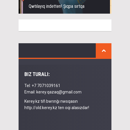
Qwtılayıq indetten! Şıqpa sırtqa
BIZ TURALI:
Tel: +7 7071039161
Email: kerey.qazaq@gmail.com
Kerey.kz tiñ bwrınğı nwsqasın
http://old.kerey.kz ten oqi alasızdar!