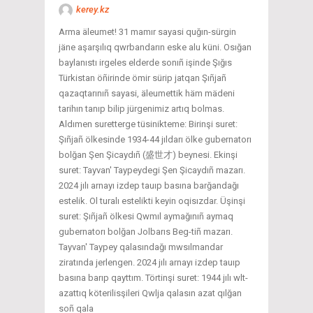
kerey.kz
Arma äleumet! 31 mamır sayasi quğın-sürgin
jäne aşarşılıq qwrbandarın eske alu küni. Osığan
baylanıstı irgeles elderde sonıñ işinde Şığıs
Türkistan öñirinde ömir sürip jatqan Şıñjañ
qazaqtarınıñ sayasi, äleumettik häm mädeni
tarihın tanıp bilip jürgenimiz artıq bolmas.
Aldımen suretterge tüsinikteme: Birinşi suret:
Şıñjañ ölkesinde 1934-44 jıldarı ölke gubernatorı
bolğan Şen Şicaydıñ (盛世才) beynesi. Ekinşi
suret: Tayvan' Taypeydegi Şen Şicaydıñ mazarı.
2024 jılı arnayı izdep tauıp basına barğandağı
estelik. Ol turalı estelikti keyin oqisızdar. Üşinşi
suret: Şıñjañ ölkesi Qwmıl aymağınıñ aymaq
gubernatorı bolğan Jolbarıs Beg-tiñ mazarı.
Tayvan' Taypey qalasındağı mwsılmandar
ziratında jerlengen. 2024 jılı arnayı izdep tauıp
basına barıp qayttım. Törtinşi suret: 1944 jılı wlt-
azattıq köterilisşileri Qwlja qalasın azat qılğan
soñ qala