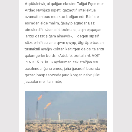
Aqdäuletwlı, al qalğan ekeuine Talğat Eşen men
Ardaq Nwrğazı ispetti qazaqtıñ intellektual
azamattarı bas redaktor bolğan edi. Bäri de
esimderi elge mälim, ğajayıp aqındar. Bäz
bireulerdiñ: «Jurnalist bolmasa, aqın eşqaşan
jarıtıp gazet şığara almaydı», – degen sıpsıñ
sözderiniñ auızına qwm qwyıp, älgi äperbaqan
tüsiniktiñ ayağın kökten keltirgen de osı talanttı
qalamgerler boldı. «Ädebiet portalı» «UAQIT
PEN KEÑİSTİK…» aydarımen tek atalğan osı
basılımdar ğana emes, jaña ğasırdıñ basında
qazaq baspasözinde jarıq körgen nebir jilikti
jazbalar men tanımdıq