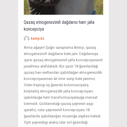
Qazaq etnogeneziniñ dağdarısı ham jaña
koncepciya
kerey.kz
Arma ağayın! Şağın saraptama Birinşi, qazaq
etnogeneziniñ dağdarısı kele jatır. Dağdarısqa
qarsı qazaq etnogeneziniñ jaña koncepciyasınıñ
jasalmauı alañdatadı. Biz qazir 18 ğasırlardağı
qazaq han-swltandarı qabıldağan etnogenezdik
koncepciyasımen äli ömir sürip kele jatırmız.
Odan keyingi üş ğasırda kolonizaciyalıq
kiriptarlıq etnogenezdik jaña koncepciyanı
qabıldauğa häm transformaciyalauğa mwrsat
bermedi. Qoldanıstağı qazaq şejiresin aşıp
qarañız, rular şejiresiniñ koncepciyası 18
ğasırlarda qabıldanğan mizamğa säykes keledi.
Tipti şejiredegi atalıq rular sol ğasırdağı