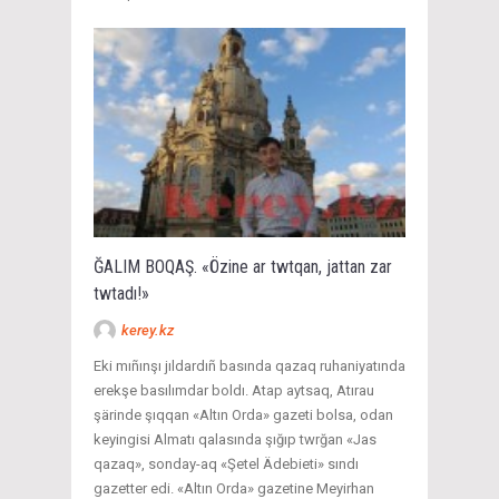
ĞALIM BOQAŞ. «Özine ar twtqan, jattan zar
twtadı!»
kerey.kz
Eki mıñınşı jıldardıñ basında qazaq ruhaniyatında
erekşe basılımdar boldı. Atap aytsaq, Atırau
şärinde şıqqan «Altın Orda» gazeti bolsa, odan
keyingisi Almatı qalasında şığıp twrğan «Jas
qazaq», sonday-aq «Şetel Ädebieti» sındı
gazetter edi. «Altın Orda» gazetine Meyirhan