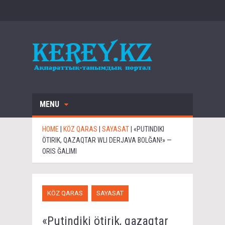
MENU
HOME
|
KÖZ QARAS
|
SAYASAT
|
«PUTINDIKI
ÖTIRIK, QAZAQTAR WLI DERJAVA BOLĞAN!» —
ORIS ĞALIMI
KÖZ QARAS
SAYASAT
«Putindiki ötirik, qazaqtar