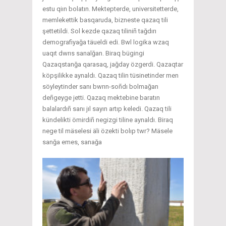
estu qiın bolatın. Mektepterde, universitetterde,
memlekettik basqaruda, bizneste qazaq tili
şettetildi. Sol kezde qazaq tiliniñ tağdırı
demografiyağa täueldi edi. Bwl logika wzaq
uaqıt dwrıs sanalğan. Biraq bügingi
Qazaqstanğa qarasaq, jağday özgerdi. Qazaqtar
köpşilikke aynaldı. Qazaq tilin tüsinetinder men
söyleytinder sanı bwrın-soñdı bolmağan
deñgeyge jetti. Qazaq mektebine baratın
balalardıñ sanı jıl sayın artıp keledi. Qazaq tili
kündelikti ömirdiñ negizgi tiline aynaldı. Biraq
nege til mäselesi äli özekti bolıp twr? Mäsele
sanğa emes, sanağa