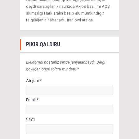
deydi sarapşılar. 7 naurızda Axios basılımı AQŞ
äkimşiligi Hark aralın basıp alu mümkindigin
talqılağanın habarladı . Iran bwl aralğa
PIKIR QALDIRU
Elektorndı poştañız sırtqa jariyalanbaydı. Belgi
qoyılğan öristi toltıru mindetti *
Atı-jöni *
Email *
Saytı