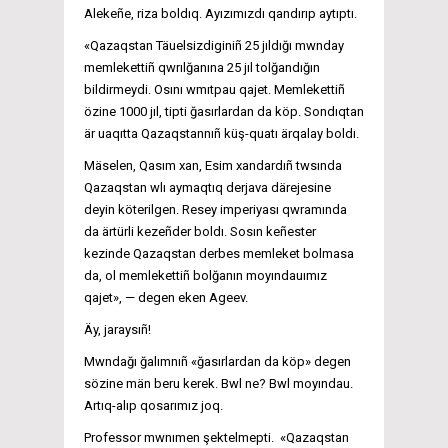
Alekeñe, riza boldıq. Ayızımızdı qandırıp aytıptı.
«Qazaqstan Täuelsizdiginiñ 25 jıldığı mwnday
memlekettiñ qwrılğanına 25 jıl tolğandığın
bildirmeydi. Osını wmıtpau qajet. Memlekettiñ
özine 1000 jıl, tipti ğasırlardan da köp. Sondıqtan
är uaqıtta Qazaqstannıñ küş-quatı ärqalay boldı.
Mäselen, Qasım xan, Esim xandardıñ twsında
Qazaqstan wlı aymaqtıq derjava därejesine
deyin köterilgen. Resey imperiyası qwramında
da ärtürli kezeñder boldı. Sosın keñester
kezinde Qazaqstan derbes memleket bolmasa
da, ol memlekettiñ bolğanın moyındauımız
qajet», — degen eken Ageev.
Äy, jaraysıñ!
Mwndağı ğalımnıñ «ğasırlardan da köp» degen
sözine män beru kerek. Bwl ne? Bwl moyındau.
Artıq-alıp qosarımız joq.
Professor mwnımen şektelmepti. «Qazaqstan