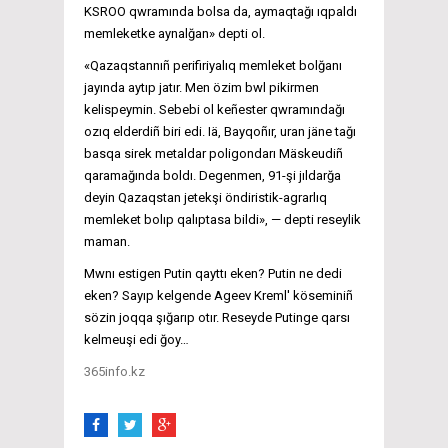
KSROO qwramında bolsa da, aymaqtağı ıqpaldı
memleketke aynalğan» depti ol.
«Qazaqstannıñ perifiriyalıq memleket bolğanı
jayında aytıp jatır. Men özim bwl pikirmen
kelispeymin. Sebebi ol keñester qwramındağı
ozıq elderdiñ biri edi. Iä, Bayqoñır, uran jäne tağı
basqa sirek metaldar poligondarı Mäskeudiñ
qaramağında boldı. Degenmen, 91-şi jıldarğa
deyin Qazaqstan jetekşi öndiristik-agrarlıq
memleket bolıp qalıptasa bildi», — depti reseylik
maman.
Mwnı estigen Putin qayttı eken? Putin ne dedi
eken? Sayıp kelgende Ageev Kreml' köseminiñ
sözin joqqa şığarıp otır. Reseyde Putinge qarsı
kelmeuşi edi ğoy…
365info.kz