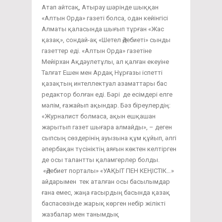
Атап айтсақ, Атырау шәрінде шыққан
«Алтын Орда» газеті болса, одан кейінгісі
Алматы қаласында шығып тұрған «Жас
қазақ», сондай-ақ «Шетел Әдебиеті» сынды
газеттер еді. «Алтын Орда» газетіне
Мейірхан Ақдәулетұлы, ал қалған екеуіне
Талғат Ешен мен Ардақ Нұрғазы іспетті
қазақтың интеллектуал азаматтары бас
редактор болған еді. Бәрі де есімдері елге
мәлім, ғажайып ақындар. Бәз біреулердің:
«Журналист болмаса, ақын ешқашан
жарытып газет шығара алмайды», – деген
сыпсың сөздерінің ауызына құм құйып, әлгі
әпербақан түсініктің аяғын көктен келтірген
де осы талантты қаламгерлер болды.
«Әдебиет порталы» «УАҚЫТ ПЕН КЕҢІСТІК…»
айдарымен тек аталған осы басылымдар
ғана емес, жаңа ғасырдың басында қазақ
баспасөзінде жарық көрген небір жілікті
жазбалар мен танымдық