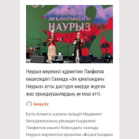
Наурыз мерекесі құрметіне Панфилов
көшесіндегі Сахнада «Ән қанатындағы
Наурыз» атты дәстүрлі өнерде жүрген
жас орындаушылардың ән кеші өтті.
kerey.kz
Бүгін Алматы қаласы әкімдігі Мәдениет
басқармасының ұйымдастыруымен
Панфилов көшесі бойындағы сахнада
Наурыз мерекесіне арналған «Ән қанатындағы