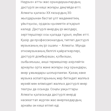
Наурыз» атты жас орындаушылардың
дәстүрлі ән кеші жоғары деңгейде өтті.
Алматы қаласы ХХ ғасырдың 30-
жылдарынан бастап ұлт мәдениетінің
ұйытқысы, ордасы қызметін атқарып
келеді. Дәстүрлі өнердің ірі өкілдері,
зерттеушілері осы қалада тұрып, еңбек етті.
Қазір де профессионалдық типтегі дәстүрлі
музыканың ең ірі ошағы – Алматы. Мұнда
этномузыканың белгілі қайраткерлері,
дәстүрлі домбырашы, қобызшы,
сыбызғышы, әнші-термешілер әзірлейтін
арнаулы орта және жоғары оқу орындары,
өнер ұжымдары шоғырланған. Қазақ көне
музыка аспаптарының жер бетіндегі жалғыз
музейі мен еліміздегі жалғыз дәстүрлі өнер
театры да осында. Соңғы уақыттары
Алматы қаласында дәстүрлі өнерді
насихаттап жүрген жас өнерпаздардың
арнайы ән кеші өтпеп еді.