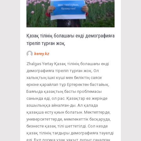
Қазақ тілінің болашағы енді демографияға
тіреліп тұрған жоқ.
kerey.kz
Zhalgas Yertay Қазақ тілінің болашағы енді
демографияға тіреліп тұрған жоқ. Ол
халықтың ішкі күші мен биліктің саяси
еркіне қарайлап тұр Ертеректен бастайық.
Баяғыда қазақтың басты проблемасы
санында еді, ол рас. Қазақтар өз жерінде
азшылыққа айналған-ды. Ал қалада
қазақша есту қиын болатын. Мектептерде,
университеттерде, мемлекеттік басқаруда,
бизнесте қазақ тілі шеттетілді. Сол кезде
қазақ тілінің тағдыры демографияға тәуелді
еді. Бұл логика ұзақ уақыт дұрыс саналған.