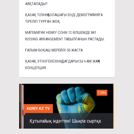
АЯҚТАЛАДЫ?
ҚАЗАҚ ТІЛІНІҢ БОЛАШАҒЫ ЕНДІ ДЕМОГРАФИЯҒА
ТІРЕЛІП ТҰРҒАН ЖОҚ.
МАТЕМАТИК HENRY COHN 12 ӨЛШЕМДЕ 841
KISSING ARRANGEMENT ТАБЫЛҒАНЫН РАСТАДЫ.
ҒАЛЫМ БОҚАШ МЕРЕЙЛІ 50 ЖАСТА
ҚАЗАҚ ЭТНОГЕНЕЗІНІҢ ДАҒДАРЫСЫ ҺАМ ЖАҢА
КОНЦЕПЦИЯ
1386
KEREY.KZ TV
Құтылайық індеттен! Шықпа сыртқа