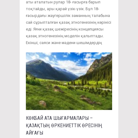
аты аталатын рулар 18- ғасырға барып
тоқтайды, ары қарай үзік-үзік. Бұл 18-
ғасырдағы жаугершілік заманның талабына
сай сұрыпталған қазақ этногенезінің көрінісі
еді. Яғни қазақ шежіресінің концепциясы
қазақ этногенезінің моделін қалыптады.
Екінші, саяси және мәдени шешімдердің
КӨКБАЙ АТА ШЫҒАРМАЛАРЫ –
ҚАЗАҚТЫҢ ӨРКЕНИЕТТІК ӨРЕСІНІҢ
АЙҒАҒЫ