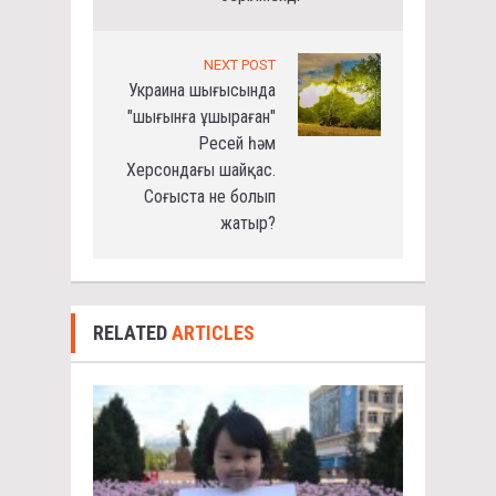
NEXT POST
Украина шығысында
"шығынға ұшыраған"
Ресей һәм
Херсондағы шайқас.
Соғыста не болып
жатыр?
RELATED
ARTICLES