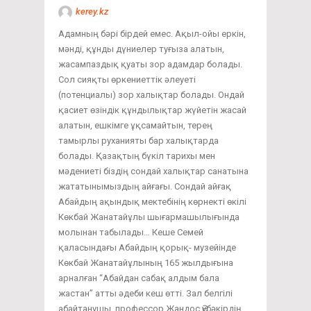
kerey.kz
Адамның бәрі бірдей емес. Ақыл-ойы еркін,
мәнді, құнды дүниелер туғыза алатын,
жасампаздық қуаты зор адамдар болады.
Сол сияқты өркениеттік әлеуеті
(потенциалы) зор халықтар болады. Ондай
қасиет өзіндік құндылықтар жүйетін жасай
алатын, ешкімге ұқсамайтын, терең
тамырлы руханияты бар халықтарда
болады. Қазақтың бүкіл тарихы мен
мәдениеті біздің сондай халықтар санатына
жататынымыздың айғағы. Сондай айғақ
Абайдың ақындық мектебінің көрнекті өкілі
Көкбай Жанатайұлы шығармашылығында
молынан табылады… Кеше Семей
қаласындағы Абайдың қорық- музейінде
Көкбай Жанатайұлының 165 жылдығына
арналған “Абайдан сабақ алдым бала
жастан” атты әдеби кеш өтті. Зал белгілі
абайтанушы, профессор Жандос Әубәкірдің