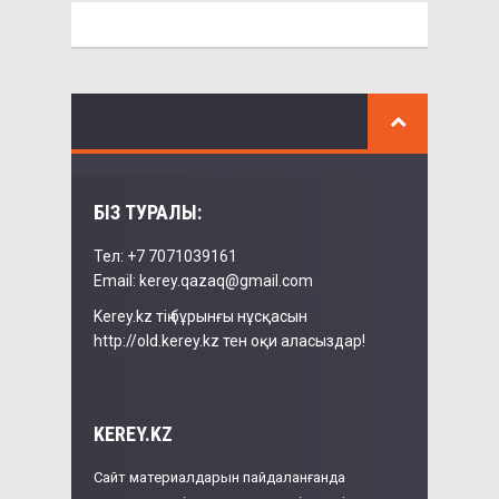
БІЗ ТУРАЛЫ:
Тел: +7 7071039161
Email: kerey.qazaq@gmail.com
Kerey.kz тің бұрынғы нұсқасын
http://old.kerey.kz тен оқи аласыздар!
KEREY.KZ
Сайт материалдарын пайдаланғанда