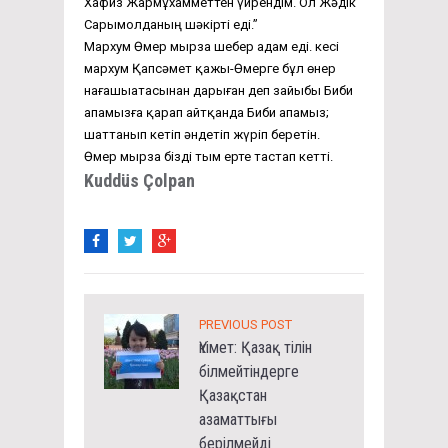
Хафиз Жармұхамметтен үйрендім. Ол Жәдік
Сарымолданың шәкірті еді.”
Мархум Өмер мырза шебер адам еді. Әкесі
мархум Қапсәмет қажы-Өмерге бұл өнер
нағашыатасынан дарыған деп зайыбы Биби
апамызға қарап айтқанда Биби апамыз;
шаттанып кетіп әндетіп жүріп беретін.
Өмер мырза бізді тым ерте тастап кетті.
Kuddüs Çolpan
PREVIOUS POST
Үкімет: Қазақ тілін
білмейтіндерге
Қазақстан
азаматтығы
берілмейді