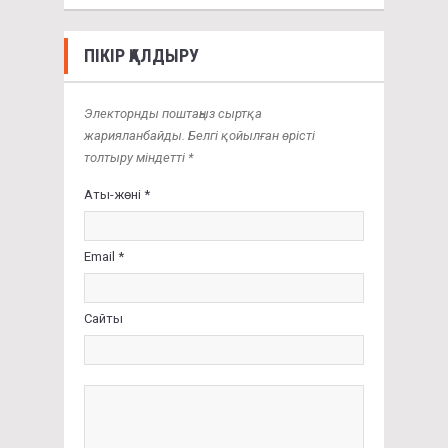
ПІКІР ҚАЛДЫРУ
Электорнды поштаңыз сыртқа
жарияланбайды. Белгі қойылған өрісті
толтыру міндетті *
Аты-жөні *
Email *
Сайты