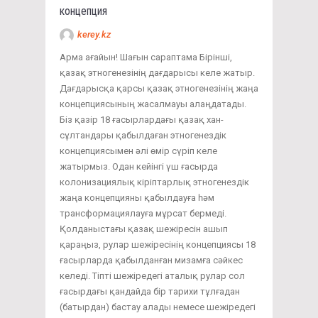
концепция
kerey.kz
Арма ағайын! Шағын сараптама Бірінші,
қазақ этногенезінің дағдарысы келе жатыр.
Дағдарысқа қарсы қазақ этногенезінің жаңа
концепциясының жасалмауы алаңдатады.
Біз қазір 18 ғасырлардағы қазақ хан-
сұлтандары қабылдаған этногенездік
концепциясымен әлі өмір сүріп келе
жатырмыз. Одан кейінгі үш ғасырда
колонизациялық кіріптарлық этногенездік
жаңа концепцияны қабылдауға һәм
трансформациялауға мұрсат бермеді.
Қолданыстағы қазақ шежіресін ашып
қараңыз, рулар шежіресінің концепциясы 18
ғасырларда қабылданған мизамға сәйкес
келеді. Тіпті шежіредегі аталық рулар сол
ғасырдағы қандайда бір тарихи тұлғадан
(батырдан) бастау алады немесе шежіредегі