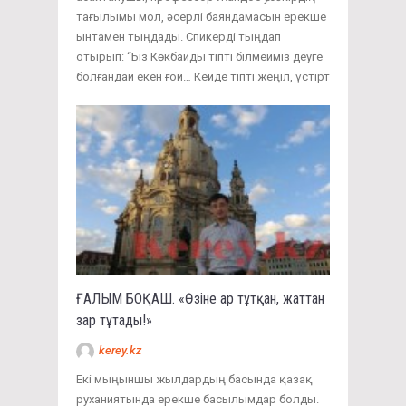
тағылымы мол, әсерлі баяндамасын ерекше
ынтамен тыңдады. Спикерді тыңдап
отырып: “Біз Көкбайды тіпті білмейміз деуге
болғандай екен ғой… Кейде тіпті жеңіл, үстірт
ҒАЛЫМ БОҚАШ. «Өзіне ар тұтқан, жаттан
зар тұтады!»
kerey.kz
Екі мыңыншы жылдардың басында қазақ
руханиятында ерекше басылымдар болды.