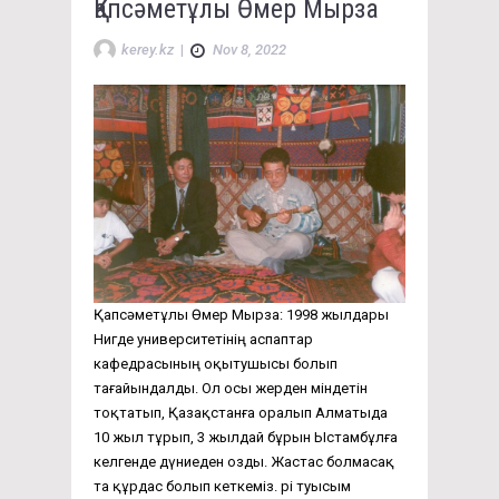
Қапсәметұлы Өмер Мырза
kerey.kz
|
Nov 8, 2022
Қапсәметұлы Өмер Мырза: 1998 жылдары
Нигде университетінің аспаптар
кафедрасының оқытушысы болып
тағайындалды. Ол осы жерден міндетін
тоқтатып, Қазақстанға оралып Алматыда
10 жыл тұрып, 3 жылдай бұрын Ыстамбұлға
келгенде дүниеден озды. Жастас болмасақ
та құрдас болып кеткеміз. Әрі туысым