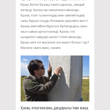
Бірақ бүгінгі Қазақстанға қарасақ, жағдай
өзгерді. Қазақтар көпшілікке айналды.
Қазақ тілін түсінетіндер мен сөйлейтіндер
саны бұрын-соңды болмаған деңгейге жетті.
Қазақ мектебіне баратын балалардың саны
жыл сайын артып келеді. Қазақ тілі
күнделікті өмірдің негізгі тіліне айналды.
Бірақ неге тіл мәселесі әлі өзекті болып тұр?
Мәселе санға емес, санаға
Қазақ этногенезінің дағдарысы һам жаңа